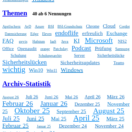
Themen
40 ab 6 Nennungen
Cloud
Aprilscherz
Azure
BSI
Chrome
AvD
BSI-Grundschutz
Copilot
endoflife
Exchange
erfreulich
Edge
Datensicherung
Eleven
Microsoft
FAQ
KI
gevis
Java
NIS2
Hafnium
IaaS
Podcast
Prüfung
Office
Openaudit
Patchday
Samsung
orange
Schulung
Server
Sicherheitslücke
Schulungsarchiv
Sicherheitslücken
Sicherheitsupdates
Teams
wichtig
Windows
Win10
Win11
Archiv-Statistik
März 26
Juli 26
April 26
Juni 26
Mai 26
August 26
Februar 26
Januar 26
November
Dezember 25
Oktober 25
August 25
25
September 25
April 25
Juli 25
Juni 25
Mai 25
März 25
Februar 25
Dezember 24
November 24
Januar 25