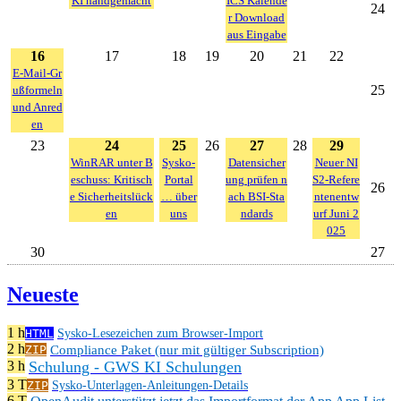
KI handgemacht
ICS Kalende
24
r Download
aus Eingabe
16
17
18
19
20
21
22
E-Mail-Gr
25
ußformeln
und Anred
en
23
24
25
26
27
28
29
WinRAR unter B
Sysko-
Datensicher
Neuer NI
eschuss: Kritisch
Portal
ung prüfen n
S2-Refere
26
e Sicherheitslück
… über
ach BSI-Sta
ntenentw
en
uns
ndards
urf Juni 2
025
30
27
Neueste
1 h
HTML
Sysko-Lesezeichen zum Browser-Import
2 h
Compliance Paket (nur mit gültiger Subscription)
ZIP
Schulung - GWS KI Schulungen
3 h
3 T
ZIP
Sysko-Unterlagen-Anleitungen-Details
6 T