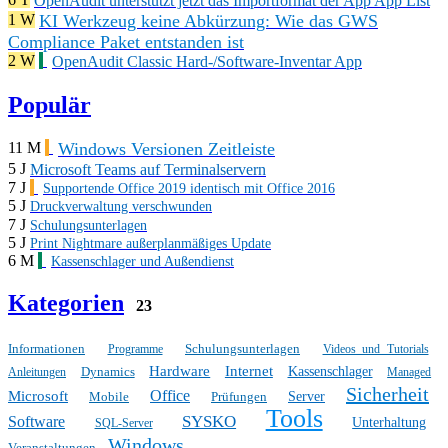
OpenAudit unterstützt jetzt das Importformat der App App List
KI Werkzeug keine Abkürzung: Wie das GWS
1 W
Compliance Paket entstanden ist
2 W
OpenAudit Classic Hard-/Software-Inventar App
Populär
Windows Versionen Zeitleiste
11 M
5 J
Microsoft Teams auf Terminalservern
7 J
Supportende Office 2019 identisch mit Office 2016
5 J
Druckverwaltung verschwunden
7 J
Schulungsunterlagen
5 J
Print Nightmare außerplanmäßiges Update
6 M
Kassenschlager und Außendienst
Kategorien
23
Informationen
Schulungsunterlagen
Programme
Videos und Tutorials
Hardware
Internet
Dynamics
Kassenschlager
Anleitungen
Managed
Sicherheit
Office
Microsoft
Mobile
Prüfungen
Server
Tools
SYSKO
Software
Unterhaltung
SQL-Server
Windows
Veranstaltungen