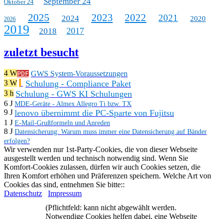
September 24
Oktober 24
2025
2023
2022
2021
2024
2020
2026
2019
2017
2018
zuletzt besucht
4 W
GWS System-Voraussetzungen
PDF
Schulung - Compliance Paket
3 W
Schulung - GWS KI Schulungen
3 h
6 J
MDE-Geräte - Almex Allegro Ti bzw. TX
lenovo übernimmt die PC-Sparte von Fujitsu
9 J
1 J
E-Mail-Grußformeln und Anreden
8 J
Datensicherung: Warum muss immer eine Datensicherung auf Bänder
erfolgen?
Wir verwenden nur 1st-Party-Cookies, die von dieser Webseite
ausgestellt werden und technisch notwendig sind. Wenn Sie
Komfort-Cookies zulassen, dürfen wir auch Cookies setzen, die
Ihren Komfort erhöhen und Präferenzen speichern. Welche Art von
Cookies das sind, entnehmen Sie bitte::
Datenschutz
Impressum
(Pflichtfeld: kann nicht abgewählt werden.
Notwendige Cookies helfen dabei, eine Webseite