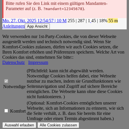
Bitte rufen Sie den Link mit einem gültigen Mandanten-
Parameter auf (z. B.
).
?mandant=12345678
Mo. 27. Okt. 2025 12:54:57 | 10 M
255
|
287
|
1
45
| 18%
55 m
Anleitungen
App Ansicht
Wir verwenden nur 1st-Party-Cookies, die von dieser Webseite
ausgestellt werden und technisch notwendig sind. Wenn Sie
Komfort-Cookies zulassen, dürfen wir auch Cookies setzen, die
Ihren Komfort erhöhen und Präferenzen speichern. Welche Art von
Cookies das sind, entnehmen Sie bitte::
Datenschutz
Impressum
(Pflichtfeld: kann nicht abgewählt werden.
Notwendige Cookies helfen dabei, eine Webseite
nutzbar zu machen, indem sie Grundfunktionen wie
Seitennavigation und Zugriff auf sichere Bereiche
Notwendige
ermöglichen. Die Webseite kann ohne diese Cookies
nicht funktionieren. )
(Optional: Komfort-Cookies ermöglichen unserer
Webseite, sich an Informationen zu erinnern, wie sich
Komfort
die Seite verhält, z. B. dass Sie bereits für eine
Umfrage oder einen Termin abgestimmt haben.)