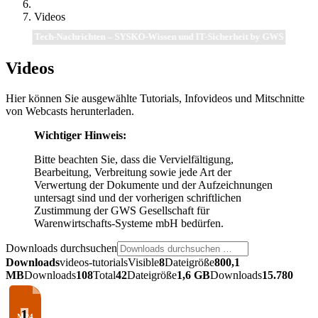
Videos
Tech-Nachrichten – SYSKO-Wissen und IT-Sicherheit by GWS
Videos
Hier können Sie ausgewählte Tutorials, Infovideos und Mitschnitte
von Webcasts herunterladen.
Wichtiger Hinweis:
Bitte beachten Sie, dass die Vervielfältigung,
Bearbeitung, Verbreitung sowie jede Art der
Verwertung der Dokumente und der Aufzeichnungen
untersagt sind und der vorherigen schriftlichen
Zustimmung der GWS Gesellschaft für
Warenwirtschafts-Systeme mbH bedürfen.
Downloads durchsuchen
Downloads
videos-tutorials
Visible
8
Dateigröße
800,1
MB
Downloads
108
Total
42
Dateigröße
1,6 GB
Downloads
15.780
1