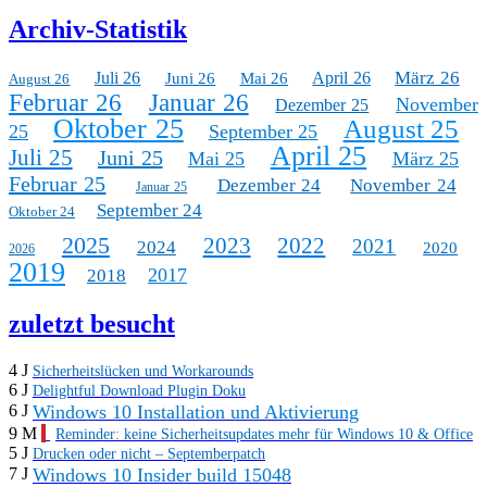
Archiv-Statistik
März 26
Juli 26
April 26
Juni 26
Mai 26
August 26
Februar 26
Januar 26
November
Dezember 25
Oktober 25
August 25
25
September 25
April 25
Juli 25
Juni 25
Mai 25
März 25
Februar 25
Dezember 24
November 24
Januar 25
September 24
Oktober 24
2025
2023
2022
2021
2024
2020
2026
2019
2017
2018
zuletzt besucht
4 J
Sicherheitslücken und Workarounds
6 J
Delightful Download Plugin Doku
Windows 10 Installation und Aktivierung
6 J
9 M
Reminder: keine Sicherheitsupdates mehr für Windows 10 & Office
5 J
Drucken oder nicht – Septemberpatch
Windows 10 Insider build 15048
7 J