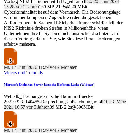
Vortrag-NIS2-IT-Sicherheit-BTU_edit.mp4
Do. 20. Juni 2024
15:28 vor 2 Jahren
139 MB
21
3s@300MBit
Cyberkriminalität ist auf dem Vormarsch. Die Bedrohungslage
wird immer komplexer. Zugleich werden die gesetzlichen
Anforderungen in Sachen IT-Sicherheit immer schärfer. Mit der
NIS2-Richtlinie drohen Strafen in Millionenhöhe, wenn
Unternehmen ihre IT-Systeme nicht ausreichend schützen. In
diesem Vortrag erfahren Sie, wie Sie diese Herausforderungen
effektiv meistern.
3
Mi. 17. Juni 2026 11:29 vor 2 Monaten
Videos und Tutorials
Microsoft Exchange Server kritische Hafnium Lücke (Webcast)
Webtalk_-Exchange-kritische-Hafnium-Luecke-
20210323_140455-Besprechungsaufzeichnung.mp4
Di. 23. März
2021 16:57 vor 5 Jahren
89 MB
2
2s@300MBit
4
Mi. 17. Juni 2026 11:29 vor 2 Monaten