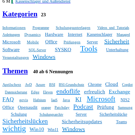
6 M
Kassenschlager und Außendienst
Kategorien
23
Informationen
Schulungsunterlagen
Programme
Videos und Tutorials
Hardware
Internet
Dynamics
Kassenschlager
Anleitungen
Managed
Sicherheit
Office
Microsoft
Mobile
Prüfungen
Server
Tools
SYSKO
Software
Unterhaltung
SQL-Server
Windows
Veranstaltungen
Themen
40 ab 6 Nennungen
Cloud
Aprilscherz
Azure
BSI
Chrome
AvD
BSI-Grundschutz
Copilot
endoflife
Exchange
erfreulich
Edge
Datensicherung
Eleven
Microsoft
FAQ
KI
gevis
Java
NIS2
Hafnium
IaaS
Podcast
Prüfung
Office
Openaudit
Patchday
Samsung
orange
Schulung
Server
Sicherheitslücke
Schulungsarchiv
Sicherheitslücken
Sicherheitsupdates
Teams
wichtig
Windows
Win10
Win11