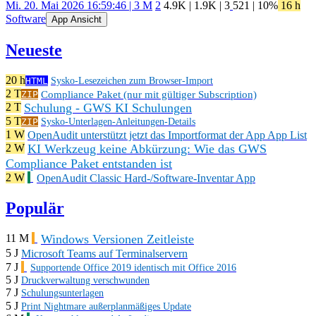
Mi. 20. Mai 2026 16:59:46 | 3 M
2
4.9K
|
1.9K
|
3
521
| 10%
16 h
Software
App Ansicht
Neueste
20 h
HTML
Sysko-Lesezeichen zum Browser-Import
2 T
Compliance Paket (nur mit gültiger Subscription)
ZIP
Schulung - GWS KI Schulungen
2 T
5 T
ZIP
Sysko-Unterlagen-Anleitungen-Details
1 W
OpenAudit unterstützt jetzt das Importformat der App App List
KI Werkzeug keine Abkürzung: Wie das GWS
2 W
Compliance Paket entstanden ist
2 W
OpenAudit Classic Hard-/Software-Inventar App
Populär
Windows Versionen Zeitleiste
11 M
5 J
Microsoft Teams auf Terminalservern
7 J
Supportende Office 2019 identisch mit Office 2016
5 J
Druckverwaltung verschwunden
7 J
Schulungsunterlagen
5 J
Print Nightmare außerplanmäßiges Update