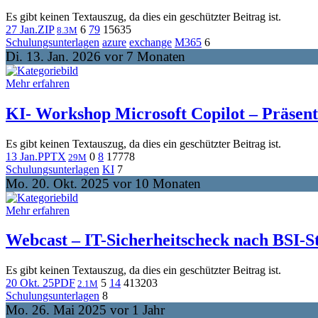
Es gibt keinen Textauszug, da dies ein geschützter Beitrag ist.
27 Jan.
ZIP
6
79
156
35
8.3M
Schulungsunterlagen
azure
exchange
M365
6
Di. 13. Jan. 2026 vor 7 Monaten
Mehr erfahren
KI- Workshop Microsoft Copilot – Präsent
Es gibt keinen Textauszug, da dies ein geschützter Beitrag ist.
13 Jan.
PPTX
0
8
177
78
29M
Schulungsunterlagen
KI
7
Mo. 20. Okt. 2025 vor 10 Monaten
Mehr erfahren
Webcast – IT-Sicherheitscheck nach BSI-S
Es gibt keinen Textauszug, da dies ein geschützter Beitrag ist.
20 Okt. 25
PDF
5
14
413
203
2.1M
Schulungsunterlagen
8
Mo. 26. Mai 2025 vor 1 Jahr