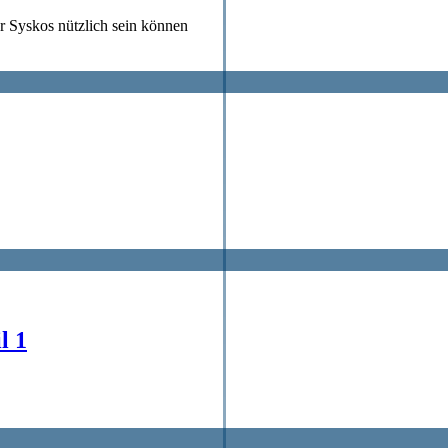
ür Syskos nützlich sein können
l 1