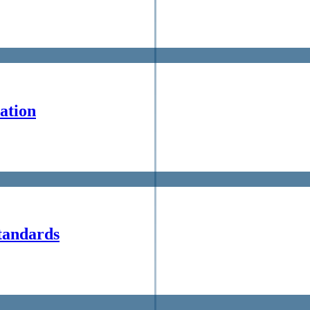
ation
tandards