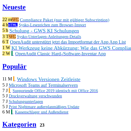
Neueste
22 m
Compliance Paket (nur mit gültiger Subscription)
ZIP
4 h
HTML
Sysko-Lesezeichen zum Browser-Import
Schulung - GWS KI Schulungen
5 h
3 T
ZIP
Sysko-Unterlagen-Anleitungen-Details
6 T
OpenAudit unterstützt jetzt das Importformat der App App List
KI Werkzeug keine Abkürzung: Wie das GWS Complianc
1 W
2 W
OpenAudit Classic Hard-/Software-Inventar App
Populär
Windows Versionen Zeitleiste
11 M
5 J
Microsoft Teams auf Terminalservern
7 J
Supportende Office 2019 identisch mit Office 2016
5 J
Druckverwaltung verschwunden
7 J
Schulungsunterlagen
5 J
Print Nightmare außerplanmäßiges Update
6 M
Kassenschlager und Außendienst
Kategorien
23