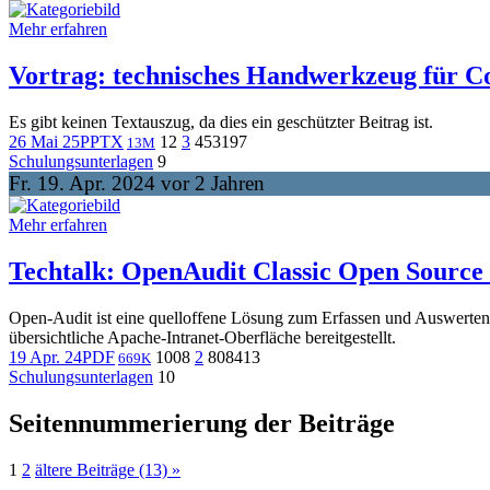
Mehr erfahren
Vortrag: technisches Handwerkzeug für Co
Es gibt keinen Textauszug, da dies ein geschützter Beitrag ist.
26 Mai 25
PPTX
12
3
453
197
13M
Schulungsunterlagen
9
Fr. 19. Apr. 2024 vor 2 Jahren
Mehr erfahren
Techtalk: OpenAudit Classic Open Source 
Open-Audit ist eine quelloffene Lösung zum Erfassen und Auswerte
übersichtliche Apache-Intranet-Oberfläche bereitgestellt.
19 Apr. 24
PDF
1008
2
808
413
669K
Schulungsunterlagen
10
Seitennummerierung der Beiträge
1
2
ältere Beiträge (13) »