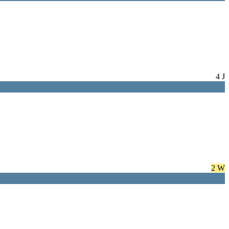
4 J
2 W