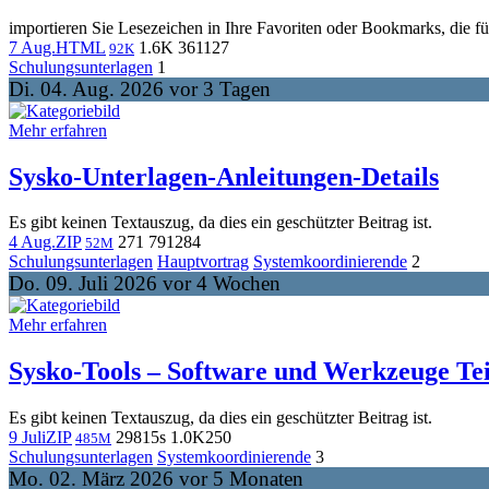
importieren Sie Lesezeichen in Ihre Favoriten oder Bookmarks, die f
7 Aug.
HTML
1.6K
361
127
92K
Schulungsunterlagen
1
Di. 04. Aug. 2026 vor 3 Tagen
Mehr erfahren
Sysko-Unterlagen-Anleitungen-Details
Es gibt keinen Textauszug, da dies ein geschützter Beitrag ist.
4 Aug.
ZIP
271
791
284
52M
Schulungsunterlagen
Hauptvortrag
Systemkoordinierende
2
Do. 09. Juli 2026 vor 4 Wochen
Mehr erfahren
Sysko-Tools – Software und Werkzeuge Tei
Es gibt keinen Textauszug, da dies ein geschützter Beitrag ist.
9 Juli
ZIP
298
15s
1.0K
250
485M
Schulungsunterlagen
Systemkoordinierende
3
Mo. 02. März 2026 vor 5 Monaten