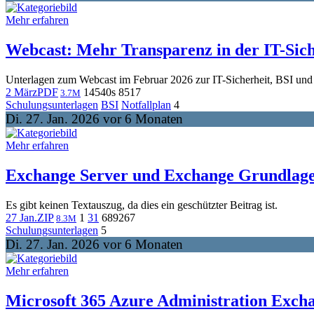
Mehr erfahren
Webcast: Mehr Transparenz in der IT-Sich
Unterlagen zum Webcast im Februar 2026 zur IT-Sicherheit, BSI un
2 März
PDF
145
40s
85
17
3.7M
Schulungsunterlagen
BSI
Notfallplan
4
Di. 27. Jan. 2026 vor 6 Monaten
Mehr erfahren
Exchange Server und Exchange Grundlag
Es gibt keinen Textauszug, da dies ein geschützter Beitrag ist.
27 Jan.
ZIP
1
31
689
267
8.3M
Schulungsunterlagen
5
Di. 27. Jan. 2026 vor 6 Monaten
Mehr erfahren
Microsoft 365 Azure Administration Exch