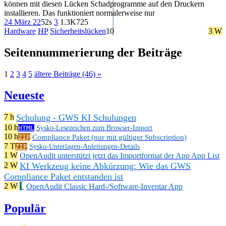
können mit diesen Lücken Schadprogramme auf den Druckern
installieren. Das funktioniert normalerweise nur
24 März 22
52s
3
1.3K
725
Hardware
HP
Sicherheitslücken
10
3 W
Seitennummerierung der Beiträge
1
2
3
4
5
ältere Beiträge (46) »
Neueste
Schulung - GWS KI Schulungen
7 h
10 h
HTML
Sysko-Lesezeichen zum Browser-Import
10 h
Compliance Paket (nur mit gültiger Subscription)
ZIP
7 T
ZIP
Sysko-Unterlagen-Anleitungen-Details
1 W
OpenAudit unterstützt jetzt das Importformat der App App List
KI Werkzeug keine Abkürzung: Wie das GWS
2 W
Compliance Paket entstanden ist
2 W
OpenAudit Classic Hard-/Software-Inventar App
Populär