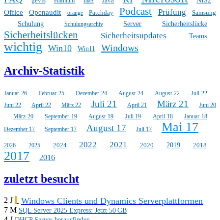
gevis
Java
NIS2
Hafnium
IaaS
Podcast
Prüfung
Office
Openaudit
Patchday
Samsung
orange
Schulung
Server
Sicherheitslücke
Schulungsarchiv
Sicherheitslücken
Sicherheitsupdates
Teams
wichtig
Windows
Win10
Win11
Archiv-Statistik
Januar 26
Februar 25
Dezember 24
August 24
August 22
Juli 22
Juli 21
März 21
Juni 22
April 22
März 22
April 21
Juni 20
März 20
September 19
August 19
Juli 19
April 18
Januar 18
Mai 17
August 17
Dezember 17
September 17
Juli 17
2022
2021
2024
2020
2019
2018
2026
2025
2017
2016
zuletzt besucht
Windows Clients und Dynamics Serverplattformen
2 J
7 M
SQL Server 2025 Express: Jetzt 50 GB
4 J
DHCP Server herausfinden