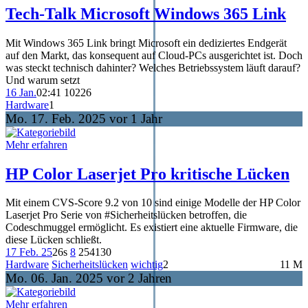
Tech-Talk Microsoft Windows 365 Link
Mit Windows 365 Link bringt Microsoft ein dediziertes Endgerät
auf den Markt, das konsequent auf Cloud-PCs ausgerichtet ist. Doch
was steckt technisch dahinter? Welches Betriebssystem läuft darauf?
Und warum setzt
16 Jan.
02:41
102
26
Hardware
1
Mo. 17. Feb. 2025 vor 1 Jahr
Mehr erfahren
HP Color Laserjet Pro kritische Lücken
Mit einem CVS-Score 9.2 von 10 sind einige Modelle der HP Color
Laserjet Pro Serie von #Sicherheitslücken betroffen, die
Codeschmuggel ermöglicht. Es existiert eine aktuelle Firmware, die
diese Lücken schließt.
17 Feb. 25
26s
8
254
130
Hardware
Sicherheitslücken
wichtig
2
11 M
Mo. 06. Jan. 2025 vor 2 Jahren
Mehr erfahren