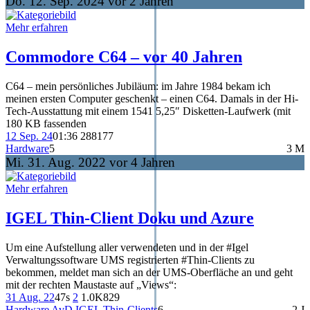
Do. 12. Sep. 2024 vor 2 Jahren
Mehr erfahren
Commodore C64 – vor 40 Jahren
C64 – mein persönliches Jubiläum: im Jahre 1984 bekam ich
meinen ersten Computer geschenkt – einen C64. Damals in der Hi-
Tech-Ausstattung mit einem 1541 5,25″ Disketten-Laufwerk (mit
180 KB fassenden
12 Sep. 24
01:36
288
177
Hardware
5
3 M
Mi. 31. Aug. 2022 vor 4 Jahren
Mehr erfahren
IGEL Thin-Client Doku und Azure
Um eine Aufstellung aller verwendeten und in der #Igel
Verwaltungssoftware UMS registrierten #Thin-Clients zu
bekommen, meldet man sich an der UMS-Oberfläche an und geht
mit der rechten Maustaste auf „Views“:
31 Aug. 22
47s
2
1.0K
829
Hardware
AvD
IGEL
Thin-Clients
6
2 J