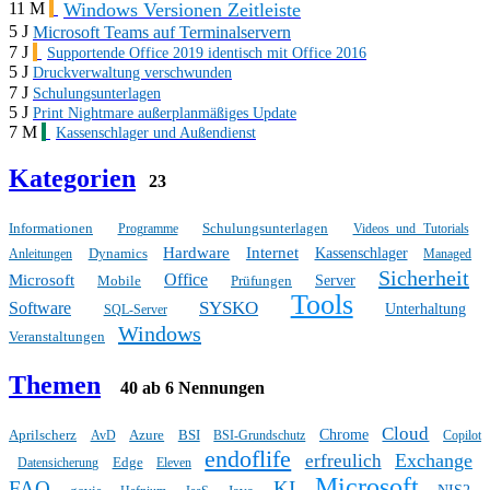
Windows Versionen Zeitleiste
11 M
5 J
Microsoft Teams auf Terminalservern
7 J
Supportende Office 2019 identisch mit Office 2016
5 J
Druckverwaltung verschwunden
7 J
Schulungsunterlagen
5 J
Print Nightmare außerplanmäßiges Update
7 M
Kassenschlager und Außendienst
Kategorien
23
Informationen
Schulungsunterlagen
Programme
Videos und Tutorials
Hardware
Internet
Dynamics
Kassenschlager
Anleitungen
Managed
Sicherheit
Office
Microsoft
Mobile
Prüfungen
Server
Tools
SYSKO
Software
Unterhaltung
SQL-Server
Windows
Veranstaltungen
Themen
40 ab 6 Nennungen
Cloud
Aprilscherz
Azure
BSI
Chrome
AvD
BSI-Grundschutz
Copilot
endoflife
Exchange
erfreulich
Edge
Datensicherung
Eleven
Microsoft
FAQ
KI