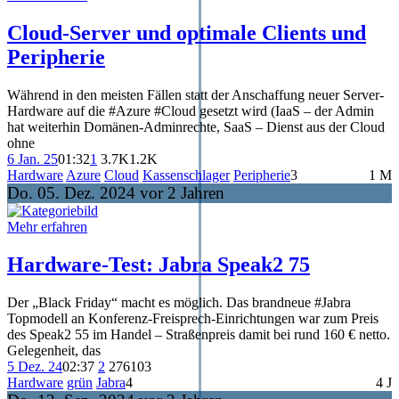
Cloud-Server und optimale Clients und
Peripherie
Während in den meisten Fällen statt der Anschaffung neuer Server-
Hardware auf die #Azure #Cloud gesetzt wird (IaaS – der Admin
hat weiterhin Domänen-Adminrechte, SaaS – Dienst aus der Cloud
ohne
6 Jan. 25
01:32
1
3.7K
1.2K
Hardware
Azure
Cloud
Kassenschlager
Peripherie
3
1 M
Do. 05. Dez. 2024 vor 2 Jahren
Mehr erfahren
Hardware-Test: Jabra Speak2 75
Der „Black Friday“ macht es möglich. Das brandneue #Jabra
Topmodell an Konferenz-Freisprech-Einrichtungen war zum Preis
des Speak2 55 im Handel – Straßenpreis damit bei rund 160 € netto.
Gelegenheit, das
5 Dez. 24
02:37
2
276
103
Hardware
grün
Jabra
4
4 J