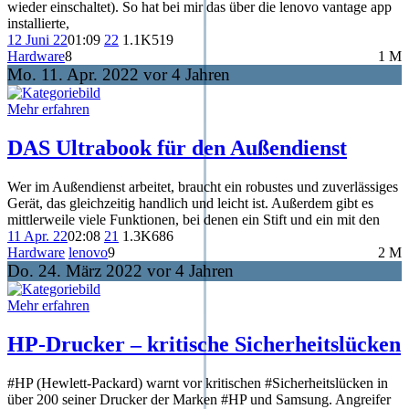
wieder einschaltet). So hat bei mir das über die lenovo vantage app
installierte,
12 Juni 22
01:09
22
1.1K
519
Hardware
8
1 M
Mo. 11. Apr. 2022 vor 4 Jahren
Mehr erfahren
DAS Ultrabook für den Außendienst
Wer im Außendienst arbeitet, braucht ein robustes und zuverlässiges
Gerät, das gleichzeitig handlich und leicht ist. Außerdem gibt es
mittlerweile viele Funktionen, bei denen ein Stift und ein mit den
11 Apr. 22
02:08
21
1.3K
686
Hardware
lenovo
9
2 M
Do. 24. März 2022 vor 4 Jahren
Mehr erfahren
HP-Drucker – kritische Sicherheitslücken
#HP (Hewlett-Packard) warnt vor kritischen #Sicherheitslücken in
über 200 seiner Drucker der Marken #HP und Samsung. Angreifer