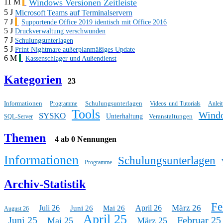
Windows Versionen Zeitleiste
11 M
5 J
Microsoft Teams auf Terminalservern
7 J
Supportende Office 2019 identisch mit Office 2016
5 J
Druckverwaltung verschwunden
7 J
Schulungsunterlagen
5 J
Print Nightmare außerplanmäßiges Update
6 M
Kassenschlager und Außendienst
Kategorien
23
Informationen
Schulungsunterlagen
Programme
Videos und Tutorials
Anlei
Tools
Wind
SYSKO
Unterhaltung
Veranstaltungen
SQL-Server
Themen
4 ab 0 Nennungen
Informationen
Schulungsunterlagen
Programme
Archiv-Statistik
Fe
März 26
Juli 26
April 26
Juni 26
Mai 26
August 26
April 25
Juni 25
Februar 25
Mai 25
März 25