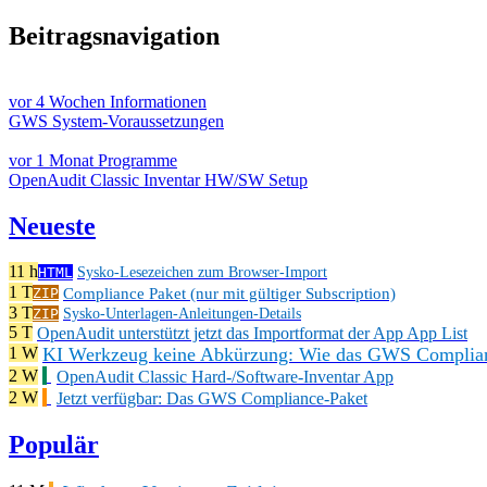
Beitragsnavigation
vor 4 Wochen
Informationen
GWS System-Voraussetzungen
vor 1 Monat
Programme
OpenAudit Classic Inventar HW/SW Setup
Neueste
11 h
HTML
Sysko-Lesezeichen zum Browser-Import
1 T
Compliance Paket (nur mit gültiger Subscription)
ZIP
3 T
ZIP
Sysko-Unterlagen-Anleitungen-Details
5 T
OpenAudit unterstützt jetzt das Importformat der App App List
KI Werkzeug keine Abkürzung: Wie das GWS Complianc
1 W
2 W
OpenAudit Classic Hard-/Software-Inventar App
2 W
Jetzt verfügbar: Das GWS Compliance-Paket
Populär