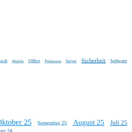
Sicherheit
Office
Software
soft
Mobile
Prüfungen
Server
ktober 25
August 25
Juli 25
September 25
ber 24