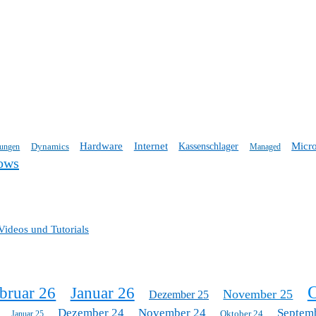
Hardware
Internet
Micro
Dynamics
Kassenschlager
tungen
Managed
ows
Videos und Tutorials
O
bruar 26
Januar 26
November 25
Dezember 25
Dezember 24
November 24
Septem
Oktober 24
Januar 25