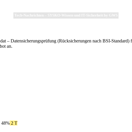
Tech-Nachrichten – SYSKO-Wissen und IT-Sicherheit by GWS
 s.dat – Datensicherungsprüfung (Rücksicherungen nach BSI-Standard) 
bot an.
| 48%
2 T