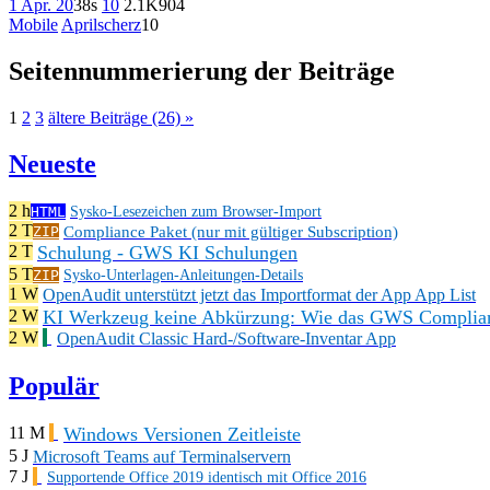
1 Apr. 20
38s
10
2.1K
904
Mobile
Aprilscherz
10
Seitennummerierung der Beiträge
1
2
3
ältere Beiträge (26) »
Neueste
2 h
HTML
Sysko-Lesezeichen zum Browser-Import
2 T
Compliance Paket (nur mit gültiger Subscription)
ZIP
Schulung - GWS KI Schulungen
2 T
5 T
ZIP
Sysko-Unterlagen-Anleitungen-Details
1 W
OpenAudit unterstützt jetzt das Importformat der App App List
KI Werkzeug keine Abkürzung: Wie das GWS Complianc
2 W
2 W
OpenAudit Classic Hard-/Software-Inventar App
Populär
Windows Versionen Zeitleiste
11 M
5 J
Microsoft Teams auf Terminalservern
7 J
Supportende Office 2019 identisch mit Office 2016