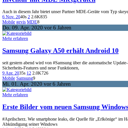
Auch in diesem Jahr bietet unser Partner MDE-Geräte vom Typ skeye.al
6 Nov. 20
40s
2
2.6K
835
Mobile
gevis
MDE
8
Do. 09. Apr. 2020 vor 6 Jahren
Mehr erfahren
Samsung Galaxy A50 erhält Android 10
seit gestern abend wird von #Samsung über die automatische Update-F
Sicherheits-Features und neue Funktionen,
9 Apr. 20
35s
12
2.0K
726
Mobile
Samsung
9
Mi. 01. Apr. 2020 vor 6 Jahren
Mehr erfahren
Erste Bilder vom neuen Samsung Window
#Aprilscherz. Wie smartphone leaks, die Quelle für „Erlkönige“ im Ha
Abkündigung seiner Windows