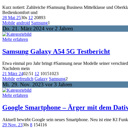
Kurz notiert: Zahlreiche #Samsung Business Mittelklasse und Oberk
Bedienkomfort und
28 Mai 25
30s
12
208
93
Mobile
android
Samsung
1
Do. 21. März 2024 vor 2 Jahren
Mehr erfahren
Samsung Galaxy A54 5G Testbericht
Etwa einmal pro Jahr bringt #Samsung neue Modelle seiner verschiede
Nachdem mein
21 März 24
02:51
12
1015
1023
Mobile
erfreulich
Galaxy
Samsung
2
Mi. 29. Nov. 2023 vor 3 Jahren
Mehr erfahren
Google Smartphone – Ärger mit dem Dati
Aktuell bewirbt Google sein neues Smartphone. Neu ist eine KI Funkti
29 Nov. 23
30s
8
154
116