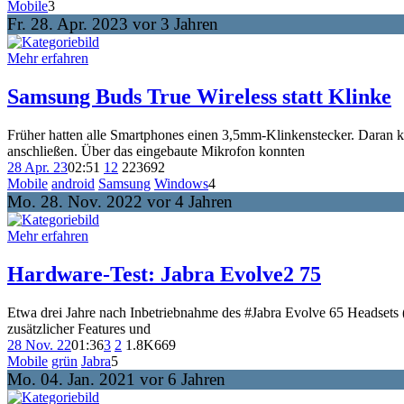
Mobile
3
Fr. 28. Apr. 2023 vor 3 Jahren
Mehr erfahren
Samsung Buds True Wireless statt Klinke
Früher hatten alle Smartphones einen 3,5mm-Klinkenstecker. Daran k
anschließen. Über das eingebaute Mikrofon konnten
28 Apr. 23
02:51
12
223
692
Mobile
android
Samsung
Windows
4
Mo. 28. Nov. 2022 vor 4 Jahren
Mehr erfahren
Hardware-Test: Jabra Evolve2 75
Etwa drei Jahre nach Inbetriebnahme des #Jabra Evolve 65 Headsets
zusätzlicher Features und
28 Nov. 22
01:36
3
2
1.8K
669
Mobile
grün
Jabra
5
Mo. 04. Jan. 2021 vor 6 Jahren