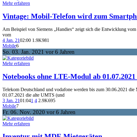
Mehr erfahren
Vintage: Mobil-Telefon wird zum Smartp
Am Beispiel von Siemens „Handies“ zeigt sich die Entwicklung vom 
vom
4 Jan. 21
02:00
1.9K
981
Mobile
6
So. 03. Jan. 2021 vor 6 Jahren
Mehr erfahren
Notebooks ohne LTE-Modul ab 01.07.2021
Telekom Deutschland und vodafone werden bis zum 30.06.2021 die M
01.07.2021 die alte UMTS (und
3 Jan. 21
01:04
1
4
2.9K
695
Mobile
7
Fr. 06. Nov. 2020 vor 6 Jahren
Mehr erfahren
Inventur mit MDE Mietgeräten