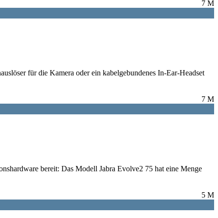
7 M
nauslöser für die Kamera oder ein kabelgebundenes In-Ear-Headset
7 M
ionshardware bereit: Das Modell Jabra Evolve2 75 hat eine Menge
5 M