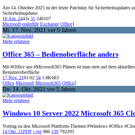
Am 14. Oktober 2025 ist der letzte Patchday für Sicherheitsupdates
Sicherheitsupdates
16 Apr. 24
43s
31
246
107
Microsoft
endoflife
Exchange
Office
1
Mi. 17. Nov. 2021 vor 5 Jahren
Mehr erfahren
Office 365 – Bedienoberfläche anders
Mit #Office aus #Microsoft365 Plänen ist man stets auf dem aktuell
Benutzeroberfläche
17 Nov. 21
01:02
54
1.8K
683
Office
Microsoft
Microsoft365
Office
2
Do. 14. Okt. 2021 vor 5 Jahren
Mehr erfahren
Windows 10 Server 2022 Microsoft 365 Cl
Vortrag zu den Microsoft Plattform-Themen #Windows #Office #Clo
14 Okt. 21
PDF
986
139
792
293
1.9M