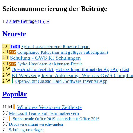
Seitennummerierung der Beiträge
1
2
ältere Beiträge (15) »
Neueste
22 h
HTML
Sysko-Lesezeichen zum Browser-Import
2 T
Compliance Paket (nur mit gültiger Subscription)
ZIP
Schulung - GWS KI Schulungen
2 T
5 T
ZIP
Sysko-Unterlagen-Anleitungen-Details
1 W
OpenAudit unterstützt jetzt das Importformat der App App List
KI Werkzeug keine Abkürzung: Wie das GWS Complianc
2 W
2 W
OpenAudit Classic Hard-/Software-Inventar App
Populär
Windows Versionen Zeitleiste
11 M
5 J
Microsoft Teams auf Terminalservern
7 J
Supportende Office 2019 identisch mit Office 2016
5 J
Druckverwaltung verschwunden
7 J
Schulungsunterlagen