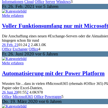
Informationen
Cloud
Office
Server
Windows
3
Fr. 26. Feb. 2021 vor 5 Jahren
Mehr erfahren
Voller Funktionsumfang nur mit Microsoft
Die Anschaffung eines neuen #Exchange-Servers oder die Aktualisieru
hingegen schon für rund
26 Feb. 21
01:24
2
2.4K
1.0K
Office
Exchange
Office
4
Fr. 26. Juni 2020 vor 6 Jahren
Mehr erfahren
Automatisierung mit der Power Platform
Wussten Sie…dass in vielen #Microsoft365 (ehemals #Office 365) Pl
Papier oder Excel-Dateien,
26 Juni 20
01:55
2
4.0K
978
Office
Microsoft365
Office
Powerapps
5
Do. 19. März 2020 vor 6 Jahren