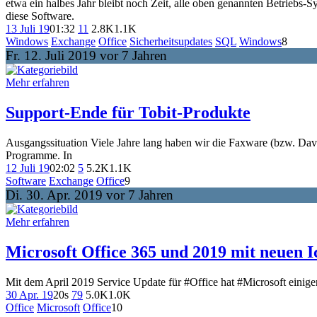
etwa ein halbes Jahr bleibt noch Zeit, alle oben genannten Betriebs
diese Software.
13 Juli 19
01:32
11
2.8K
1.1K
Windows
Exchange
Office
Sicherheitsupdates
SQL
Windows
8
Fr. 12. Juli 2019 vor 7 Jahren
Mehr erfahren
Support-Ende für Tobit-Produkte
Ausgangssituation Viele Jahre lang haben wir die Faxware (bzw. Dav
Programme. In
12 Juli 19
02:02
5
5.2K
1.1K
Software
Exchange
Office
9
Di. 30. Apr. 2019 vor 7 Jahren
Mehr erfahren
Microsoft Office 365 und 2019 mit neuen I
Mit dem April 2019 Service Update für #Office hat #Microsoft eini
30 Apr. 19
20s
79
5.0K
1.0K
Office
Microsoft
Office
10