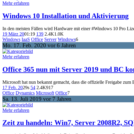
Mehr erfahren
Windows 10 Installation und Aktivierung
In den meisten Fällen wird Hardware mit einer #Windows 10 Pro Lizen
19 März 20
01:19
139
2.4K
1.0K
Windows
IaaS
Office
Server
Windows
6
Mo. 17. Feb. 2020 vor 6 Jahren
Mehr erfahren
Office 365 nun mit Server 2019 und BC ko
Microsoft hat nun bekannt gemacht, dass die offizielle Freigabe zum 
17 Feb. 20
29s
54
2.4K
917
Office
Dynamics
Microsoft
Office
7
Sa. 13. Juli 2019 vor 7 Jahren
Mehr erfahren
Zeit zu handeln: Win7, Server 2008R2, SQ