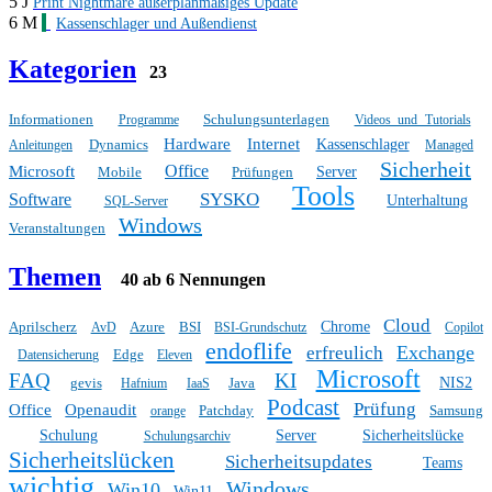
5 J
Print Nightmare außerplanmäßiges Update
6 M
Kassenschlager und Außendienst
Kategorien
23
Informationen
Schulungsunterlagen
Programme
Videos und Tutorials
Hardware
Internet
Dynamics
Kassenschlager
Anleitungen
Managed
Sicherheit
Office
Microsoft
Mobile
Prüfungen
Server
Tools
SYSKO
Software
Unterhaltung
SQL-Server
Windows
Veranstaltungen
Themen
40 ab 6 Nennungen
Cloud
Aprilscherz
Azure
BSI
Chrome
AvD
BSI-Grundschutz
Copilot
endoflife
Exchange
erfreulich
Edge
Datensicherung
Eleven
Microsoft
FAQ
KI
gevis
Java
NIS2
Hafnium
IaaS
Podcast
Prüfung
Office
Openaudit
Patchday
Samsung
orange
Schulung
Server
Sicherheitslücke
Schulungsarchiv
Sicherheitslücken
Sicherheitsupdates
Teams
wichtig
Windows
Win10
Win11