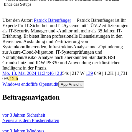
Ende des Setups
Über den Autor:
Patrick Bärenfänger
Patrick Bärenfänger ist Ihr
Experte für IT-Sicherheit und IT-Systeme mit TÜV-Zertifizierungen
als IT-Security Manager und -Auditor mit mehr als 35 Jahren IT-
Erfahrung. Er bietet Ihnen professionelle Dienstleistungen in den
Bereichen: Ausbildung und Zertifizierung von
Systemkoordinierenden, Infrastruktur-Analyse und -Optimierung
zur Azure-Cloud-Migration, IT-Systemprüfungen und
Notfallplan/Risiko-Analyse nach anerkannten Standards BSI-
Grundschutz und IDW PS330 und Anwendung der künstlichen
Intelligenz in der Praxis.
Mo. 13. Mai 2024 11:34:46 | 2 J
54s | 217 W
139
649
|
1,2K
|
1
731
|
0%
15 h
Windows
endoflife
Openaudit
App Ansicht
Beitragsnavigation
vor 3 Jahren
Sicherheit
Neues aus dem Phishereihafen
vor 3 Jahren
Windows