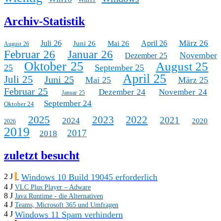
Archiv-Statistik
März 26
Juli 26
April 26
Juni 26
Mai 26
August 26
Februar 26
Januar 26
November
Dezember 25
Oktober 25
August 25
25
September 25
April 25
Juli 25
Juni 25
Mai 25
März 25
Februar 25
Dezember 24
November 24
Januar 25
September 24
Oktober 24
2025
2023
2022
2021
2024
2020
2026
2019
2017
2018
zuletzt besucht
Windows 10 Build 19045 erforderlich
2 J
4 J
VLC Plus Player – Adware
8 J
Java Runtime - die Alternativen
4 J
Teams, Microsoft 365 und Umfragen
Windows 11 Spam verhindern
4 J