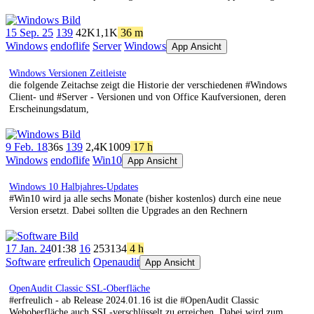
15 Sep. 25
139
42K
1,1K
36 m
Windows
endoflife
Server
Windows
App Ansicht
Windows Versionen Zeitleiste
die folgende Zeitachse zeigt die Historie der verschiedenen #Windows
Client- und #Server - Versionen und von Office Kaufversionen, deren
Erscheinungsdatum,
9 Feb. 18
36s
139
2,4K
1009
17 h
Windows
endoflife
Win10
App Ansicht
Windows 10 Halbjahres-Updates
#Win10 wird ja alle sechs Monate (bisher kostenlos) durch eine neue
Version ersetzt. Dabei sollten die Upgrades an den Rechnern
17 Jan. 24
01:38
16
253
134
4 h
Software
erfreulich
Openaudit
App Ansicht
OpenAudit Classic SSL-Oberfläche
#erfreulich - ab Release 2024.01.16 ist die #OpenAudit Classic
Weboberfläche auch SSL-verschlüsselt zu erreichen. Dabei wird zum