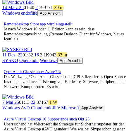
14 März 25
01:40
2
799
171
39 m
Windows
endoflife
App Ansicht
Remotedesktop Store app wird eingestellt
Je nach Windows 10 oder 11 Edition kann es sein, dass
Remotedesktopverbindung (Remote Desktop Client für Windows, blaues
Icon) als
11 Dez. 22
01:32
16
3,1K
943
33 m
SYSKO
Openaudit
Windows
App Ansicht
OpenAudit Classic unter Azure? Ja
Das Werkzeug #OpenAudit Classic ist ein GPL3 lizensiertes Open-Source
Instrument zur Inventarisierung von Hardware, Software, Peripherie und
Netzwerk-Komponenten. Es wird
7 Mai 25
01:13
22
371
67
1 W
Windows
AvD
Cloud
endoflife
Microsoft
App Ansicht
Azure Virtual Desktop 10 Supportende auch Okt 25!
Überraschend hat #Microsoft die Strategie für Sicherheitsupdates für den
Azure Virtual Desktop #AVD geändert! Wie wir bei Skype schon gesehen