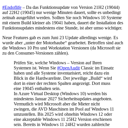
#Endoflife
– Da das Funktionsupdate von Version 21H2 (19044)
auf 22H2 (19045) nur wenige Minuten dauert, sollte es unbedingt
zeitnah ausgeführt werden.
Sollten Sie noch Windows 10 Systeme
mit einem Build kleiner als 19041 haben, dauert die Installation des
Funktionsupdates mindestens eine Stunde, ist aber umso wichtiger.
Neue Features gab es zum Juni 23 Update allerdings wenige. Es
wurde aber „unter der Motorhaube“ gearbeitet. Betroffen sind auch
die Windows 10 Pro und Workstation Versionen (da Microsoft sie
zu den Consumer-Versionen zählen).
Prüfen Sie, welche Windows – Version auf Ihren
Systemen ist. Wenn Sie
#OpenAudit
Classic im Einsatz
haben und alle Systeme inventarisiert, reicht dazu ein
Blick in die Hardwareliste. Der jeweilige „Build“ wird
dort in einer der rechten Spalten angezeigt. Dort muss
eine 19045 enthalten sein.
In Azure Virtual Desktop (Windows 10) werden bis
mindestens Januar 2027 Sicherheitsupdates angeboten.
Vermutlich wird Microsoft aber die Mieter nicht
zwingen, die AVD Maschinen im Pool auf Windows 11
umzustellen. Bis 2025 wird ohnehin Windows 12 oder
eine akzeptable Windows 11 25H2 Version erschienen
sein. Bereits in Windows 11 24H2 wurden zahlreiche