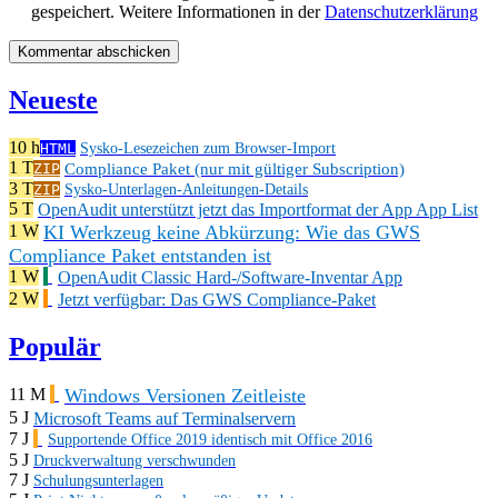
gespeichert. Weitere Informationen in der
Datenschutzerklärung
Neueste
10 h
HTML
Sysko-Lesezeichen zum Browser-Import
1 T
Compliance Paket (nur mit gültiger Subscription)
ZIP
3 T
ZIP
Sysko-Unterlagen-Anleitungen-Details
5 T
OpenAudit unterstützt jetzt das Importformat der App App List
KI Werkzeug keine Abkürzung: Wie das GWS
1 W
Compliance Paket entstanden ist
1 W
OpenAudit Classic Hard-/Software-Inventar App
2 W
Jetzt verfügbar: Das GWS Compliance-Paket
Populär
Windows Versionen Zeitleiste
11 M
5 J
Microsoft Teams auf Terminalservern
7 J
Supportende Office 2019 identisch mit Office 2016
5 J
Druckverwaltung verschwunden
7 J
Schulungsunterlagen