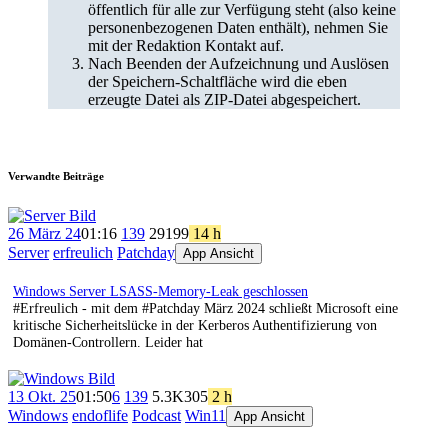
öffentlich für alle zur Verfügung steht (also keine
personenbezogenen Daten enthält), nehmen Sie
mit der Redaktion Kontakt auf.
Nach Beenden der Aufzeichnung und Auslösen
der Speichern-Schaltfläche wird die eben
erzeugte Datei als ZIP-Datei abgespeichert.
Verwandte Beiträge
26 März 24
01:16
139
291
99
14 h
Server
erfreulich
Patchday
App Ansicht
Windows Server LSASS-Memory-Leak geschlossen
#Erfreulich - mit dem #Patchday März 2024 schließt Microsoft eine
kritische Sicherheitslücke in der Kerberos Authentifizierung von
Domänen-Controllern. Leider hat
13 Okt. 25
01:50
6
139
5.3K
305
2 h
Windows
endoflife
Podcast
Win11
App Ansicht