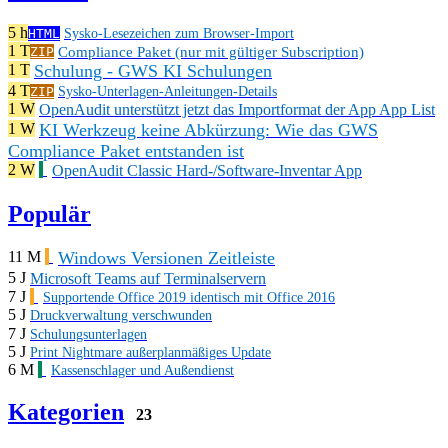
5 h
HTML
Sysko-Lesezeichen zum Browser-Import
1 T
Compliance Paket (nur mit gültiger Subscription)
ZIP
Schulung - GWS KI Schulungen
1 T
4 T
ZIP
Sysko-Unterlagen-Anleitungen-Details
1 W
OpenAudit unterstützt jetzt das Importformat der App App List
KI Werkzeug keine Abkürzung: Wie das GWS
1 W
Compliance Paket entstanden ist
2 W
OpenAudit Classic Hard-/Software-Inventar App
Populär
Windows Versionen Zeitleiste
11 M
5 J
Microsoft Teams auf Terminalservern
7 J
Supportende Office 2019 identisch mit Office 2016
5 J
Druckverwaltung verschwunden
7 J
Schulungsunterlagen
5 J
Print Nightmare außerplanmäßiges Update
6 M
Kassenschlager und Außendienst
Kategorien
23