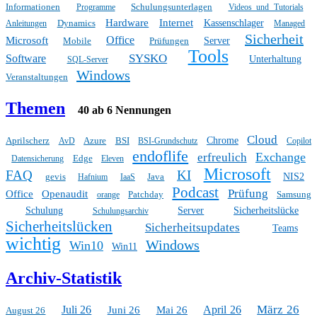
Informationen
Schulungsunterlagen
Programme
Videos und Tutorials
Hardware
Internet
Dynamics
Kassenschlager
Anleitungen
Managed
Sicherheit
Office
Microsoft
Mobile
Prüfungen
Server
Tools
SYSKO
Software
Unterhaltung
SQL-Server
Windows
Veranstaltungen
Themen
40 ab 6 Nennungen
Cloud
Aprilscherz
Azure
BSI
Chrome
AvD
BSI-Grundschutz
Copilot
endoflife
Exchange
erfreulich
Edge
Datensicherung
Eleven
Microsoft
FAQ
KI
gevis
Java
NIS2
Hafnium
IaaS
Podcast
Prüfung
Office
Openaudit
Patchday
Samsung
orange
Schulung
Server
Sicherheitslücke
Schulungsarchiv
Sicherheitslücken
Sicherheitsupdates
Teams
wichtig
Windows
Win10
Win11
Archiv-Statistik
März 26
Juli 26
April 26
Juni 26
Mai 26
August 26