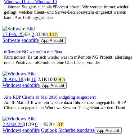
Windows 11 statt Windows 10
...können Sie gern auch als #Podcast hören! Wir werden immer wieder
gefragt, welches Client- und Server-Betriebssystem eingesetzt werden
kann. Aus Haftungsgründen
17 Feb. 25
43s
2
332
88
14 h
Software
endoflife
App Ansicht
mRemote NG weiterhin nur Beta
Kurz notiert: Es tut sich wieder was im mRemote NG Projekt, allerdings
nichts Positives. mRemote ist eine Oberfläche, von der
28 Apr. 18
34s
16
2.1K
1002
9 h
Windows
endoflife
App Ansicht
Alte RDP Clients ab Mai 2018 endgültig ausgesperrt
Am 8. Mai 2018 wird ein Update dazu führen, dass ungepatchte RDP-
Clients von gepatchten Windows Servern :T abgelehnt werden. Damit
2 März 24
01:39
6
1.4K
201
3 h
Windows
endoflife
Outlook
Sicherheitsupdates
App Ansicht