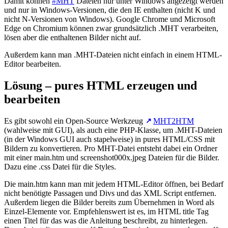
Damit können
#MHT
Dateien nur unter Windows angezeigt werden
und nur in Windows-Versionen, die den IE enthalten (nicht K und
nicht N-Versionen von Windows). Google Chrome und Microsoft
Edge on Chromium können zwar grundsätzlich .MHT verarbeiten,
lösen aber die enthaltenen Bilder nicht auf.
Außerdem kann man .MHT-Dateien nicht einfach in einem HTML-
Editor bearbeiten.
Lösung – pures HTML erzeugen und
bearbeiten
Es gibt sowohl ein Open-Source Werkzeug
MHT2HTM
(wahlweise mit GUI), als auch eine PHP-Klasse, um .MHT-Dateien
(in der Windows GUI auch stapelweise) in pures HTML/CSS mit
Bildern zu konvertieren. Pro MHT-Datei entsteht dabei ein Ordner
mit einer main.htm und screenshot000x.jpeg Dateien für die Bilder.
Dazu eine .css Datei für die Styles.
Die main.htm kann man mit jedem HTML-Editor öffnen, bei Bedarf
nicht benötigte Passagen und Divs und das XML Script entfernen.
Außerdem liegen die Bilder bereits zum Übernehmen in Word als
Einzel-Elemente vor. Empfehlenswert ist es, im HTML title Tag
einen Titel für das was die Anleitung beschreibt, zu hinterlegen.