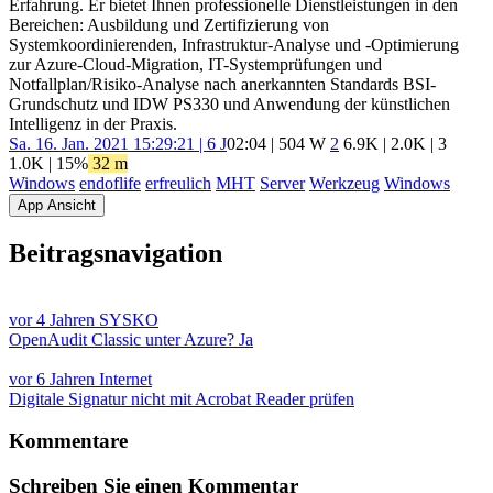
Erfahrung. Er bietet Ihnen professionelle Dienstleistungen in den
Bereichen: Ausbildung und Zertifizierung von
Systemkoordinierenden, Infrastruktur-Analyse und -Optimierung
zur Azure-Cloud-Migration, IT-Systemprüfungen und
Notfallplan/Risiko-Analyse nach anerkannten Standards BSI-
Grundschutz und IDW PS330 und Anwendung der künstlichen
Intelligenz in der Praxis.
Sa. 16. Jan. 2021 15:29:21 | 6 J
02:04 | 504 W
2
6.9K
|
2.0K
|
3
1.0K
| 15%
32 m
Windows
endoflife
erfreulich
MHT
Server
Werkzeug
Windows
App Ansicht
Beitragsnavigation
vor 4 Jahren
SYSKO
OpenAudit Classic unter Azure? Ja
vor 6 Jahren
Internet
Digitale Signatur nicht mit Acrobat Reader prüfen
Kommentare
Schreiben Sie einen Kommentar