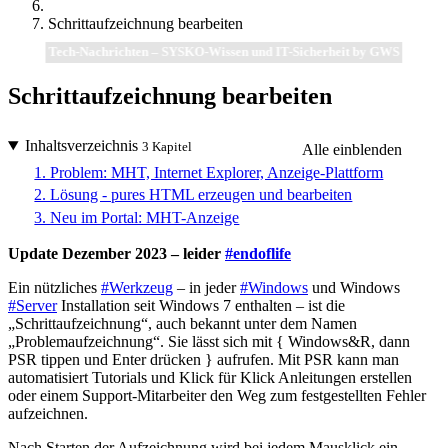
Schrittaufzeichnung bearbeiten
Tech-Nachrichten – SYSKO-Wissen und IT-Sicherheit by GWS
Schrittaufzeichnung bearbeiten
Inhaltsverzeichnis
3 Kapitel
Alle einblenden
1. Problem: MHT, Internet Explorer, Anzeige-Plattform
2. Lösung - pures HTML erzeugen und bearbeiten
3. Neu im Portal: MHT-Anzeige
Update Dezember 2023 – leider
#endoflife
Ein nützliches
#Werkzeug
– in jeder
#Windows
und Windows
#Server
Installation seit Windows 7 enthalten – ist die
„Schrittaufzeichnung“, auch bekannt unter dem Namen
„Problemaufzeichnung“. Sie lässt sich mit { Windows&R, dann
PSR tippen und Enter drücken } aufrufen. Mit PSR kann man
automatisiert Tutorials und Klick für Klick Anleitungen erstellen
oder einem Support-Mitarbeiter den Weg zum festgestellten Fehler
aufzeichnen.
Nach Starten der Aufzeichnung wird bei jedem Mausklick ein