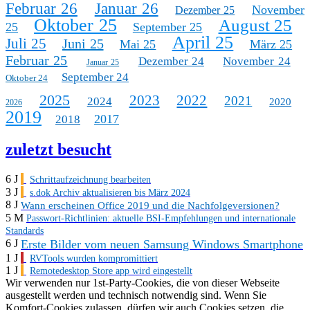
Februar 26
Januar 26
November
Dezember 25
Oktober 25
August 25
25
September 25
April 25
Juli 25
Juni 25
Mai 25
März 25
Februar 25
Dezember 24
November 24
Januar 25
September 24
Oktober 24
2025
2023
2022
2021
2024
2020
2026
2019
2017
2018
zuletzt besucht
6 J
Schrittaufzeichnung bearbeiten
3 J
s.dok Archiv aktualisieren bis März 2024
8 J
Wann erscheinen Office 2019 und die Nachfolgeversionen?
5 M
Passwort-Richtlinien: aktuelle BSI-Empfehlungen und internationale
Standards
Erste Bilder vom neuen Samsung Windows Smartphone
6 J
1 J
RVTools wurden kompromittiert
1 J
Remotedesktop Store app wird eingestellt
Wir verwenden nur 1st-Party-Cookies, die von dieser Webseite
ausgestellt werden und technisch notwendig sind. Wenn Sie
Komfort-Cookies zulassen, dürfen wir auch Cookies setzen, die