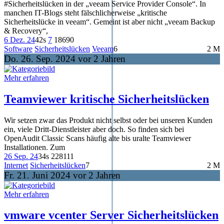
#Sicherheitslücken in der „veeam Service Provider Console“. In
manchen IT-Blogs steht fälschlicherweise „kritische
Sicherheitslücke in veeam“. Gemeint ist aber nicht „veeam Backup
& Recovery“,
6 Dez. 24
42s
7
186
90
Software
Sicherheitslücken
Veeam
6
2 M
Do. 26. Sep. 2024 vor 2 Jahren
Mehr erfahren
Teamviewer kritische Sicherheitslücken
Wir setzen zwar das Produkt nicht selbst oder bei unseren Kunden
ein, viele Dritt-Dienstleister aber doch. So finden sich bei
OpenAudit Classic Scans häufig alte bis uralte Teamviewer
Installationen. Zum
26 Sep. 24
34s
228
111
Internet
Sicherheitslücken
7
2 M
Fr. 21. Juni 2024 vor 2 Jahren
Mehr erfahren
vmware vcenter Server Sicherheitslücken