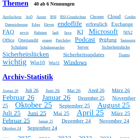
Themen
40 ab 6 Nennungen
Cloud
Aprilscherz
Azure
BSI
Chrome
AvD
BSI-Grundschutz
Copilot
endoflife
Exchange
erfreulich
Edge
Datensicherung
Eleven
Microsoft
FAQ
KI
gevis
Java
NIS2
Hafnium
IaaS
Podcast
Prüfung
Office
Openaudit
Patchday
Samsung
orange
Schulung
Server
Sicherheitslücke
Schulungsarchiv
Sicherheitslücken
Sicherheitsupdates
Teams
wichtig
Windows
Win10
Win11
Archiv-Statistik
März 26
Juli 26
April 26
Juni 26
Mai 26
August 26
Februar 26
Januar 26
November
Dezember 25
Oktober 25
August 25
25
September 25
April 25
Juli 25
Juni 25
Mai 25
März 25
Februar 25
Dezember 24
November 24
Januar 25
September 24
Oktober 24