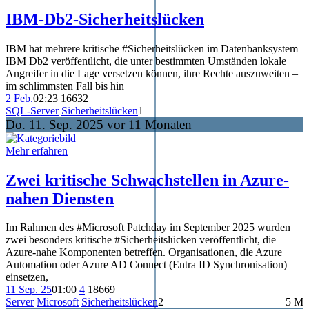
IBM‑Db2‑Sicherheitslücken
IBM hat mehrere kritische #Sicherheitslücken im Datenbanksystem
IBM Db2 veröffentlicht, die unter bestimmten Umständen lokale
Angreifer in die Lage versetzen können, ihre Rechte auszuweiten –
im schlimmsten Fall bis hin
2 Feb.
02:23
166
32
SQL-Server
Sicherheitslücken
1
Do. 11. Sep. 2025 vor 11 Monaten
Mehr erfahren
Zwei kritische Schwachstellen in Azure-
nahen Diensten
Im Rahmen des #Microsoft Patchday im September 2025 wurden
zwei besonders kritische #Sicherheitslücken veröffentlicht, die
Azure-nahe Komponenten betreffen. Organisationen, die Azure
Automation oder Azure AD Connect (Entra ID Synchronisation)
einsetzen,
11 Sep. 25
01:00
4
186
69
Server
Microsoft
Sicherheitslücken
2
5 M