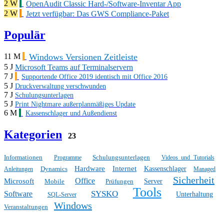
2 W
OpenAudit Classic Hard-/Software-Inventar App
2 W
Jetzt verfügbar: Das GWS Compliance-Paket
Populär
Windows Versionen Zeitleiste
11 M
5 J
Microsoft Teams auf Terminalservern
7 J
Supportende Office 2019 identisch mit Office 2016
5 J
Druckverwaltung verschwunden
7 J
Schulungsunterlagen
5 J
Print Nightmare außerplanmäßiges Update
6 M
Kassenschlager und Außendienst
Kategorien
23
Informationen
Schulungsunterlagen
Programme
Videos und Tutorials
Hardware
Internet
Dynamics
Kassenschlager
Anleitungen
Managed
Sicherheit
Office
Microsoft
Mobile
Prüfungen
Server
Tools
SYSKO
Software
Unterhaltung
SQL-Server
Windows
Veranstaltungen