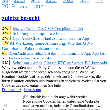
2025
2023
2022
2021
2024
2020
2026
2019
2017
2018
zuletzt besucht
2 W
Jetzt verfügbar: Das GWS Compliance-Paket
Schulung - Compliance Paket
3 W
2 W
OpenAudit Classic Hard-/Software-Inventar App
KI Werkzeug keine Abkürzung: Wie das GWS
1 W
Compliance Paket entstanden ist
6 T
OpenAudit unterstützt jetzt das Importformat der App App List
5 J
Druckverwaltung verschwunden
Schulung - gevis Classic RTC auf gevis BC kompakt
3 M
Wir verwenden nur 1st-Party-Cookies, die von dieser Webseite
ausgestellt werden und technisch notwendig sind. Wenn Sie
Komfort-Cookies zulassen, dürfen wir auch Cookies setzen, die
Ihren Komfort erhöhen und Präferenzen speichern. Welche Art von
Cookies das sind, entnehmen Sie bitte::
Datenschutz
Impressum
(Pflichtfeld: kann nicht abgewählt werden.
Notwendige Cookies helfen dabei, eine Webseite
nutzbar zu machen, indem sie Grundfunktionen wie