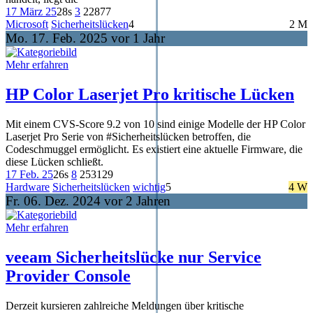
17 März 25
28s
3
228
77
Microsoft
Sicherheitslücken
4
2 M
Mo. 17. Feb. 2025 vor 1 Jahr
Mehr erfahren
HP Color Laserjet Pro kritische Lücken
Mit einem CVS-Score 9.2 von 10 sind einige Modelle der HP Color
Laserjet Pro Serie von #Sicherheitslücken betroffen, die
Codeschmuggel ermöglicht. Es existiert eine aktuelle Firmware, die
diese Lücken schließt.
17 Feb. 25
26s
8
253
129
Hardware
Sicherheitslücken
wichtig
5
4 W
Fr. 06. Dez. 2024 vor 2 Jahren
Mehr erfahren
veeam Sicherheitslücke nur Service
Provider Console
Derzeit kursieren zahlreiche Meldungen über kritische