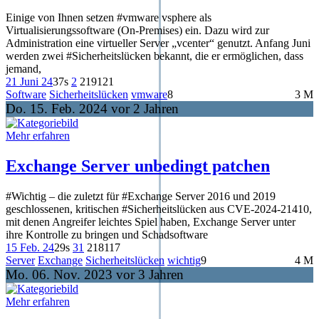
Einige von Ihnen setzen #vmware vsphere als
Virtualisierungssoftware (On-Premises) ein. Dazu wird zur
Administration eine virtueller Server „vcenter“ genutzt. Anfang Juni
werden zwei #Sicherheitslücken bekannt, die er ermöglichen, dass
jemand,
21 Juni 24
37s
2
219
121
Software
Sicherheitslücken
vmware
8
3 M
Do. 15. Feb. 2024 vor 2 Jahren
Mehr erfahren
Exchange Server unbedingt patchen
#Wichtig – die zuletzt für #Exchange Server 2016 und 2019
geschlossenen, kritischen #Sicherheitslücken aus CVE-2024-21410,
mit denen Angreifer leichtes Spiel haben, Exchange Server unter
ihre Kontrolle zu bringen und Schadsoftware
15 Feb. 24
29s
31
218
117
Server
Exchange
Sicherheitslücken
wichtig
9
4 M
Mo. 06. Nov. 2023 vor 3 Jahren
Mehr erfahren