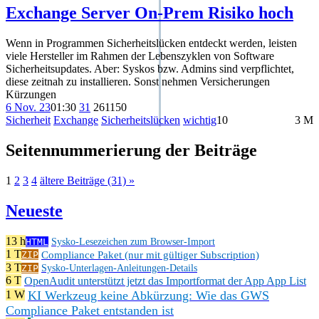
Exchange Server On-Prem Risiko hoch
Wenn in Programmen Sicherheitslücken entdeckt werden, leisten
viele Hersteller im Rahmen der Lebenszyklen von Software
Sicherheitsupdates. Aber: Syskos bzw. Admins sind verpflichtet,
diese zeitnah zu installieren. Sonst nehmen Versicherungen
Kürzungen
6 Nov. 23
01:30
31
261
150
Sicherheit
Exchange
Sicherheitslücken
wichtig
10
3 M
Seitennummerierung der Beiträge
1
2
3
4
ältere Beiträge (31) »
Neueste
13 h
HTML
Sysko-Lesezeichen zum Browser-Import
1 T
Compliance Paket (nur mit gültiger Subscription)
ZIP
3 T
ZIP
Sysko-Unterlagen-Anleitungen-Details
6 T
OpenAudit unterstützt jetzt das Importformat der App App List
KI Werkzeug keine Abkürzung: Wie das GWS
1 W
Compliance Paket entstanden ist