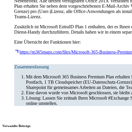
Nebeneffekt. Alle derzeit verfügbaren Office 201X Versionen
Plan erhalten Sie neben dem vorgeschriebenen E-Mail-Archiv 
Grenze) pro (User-)Lizenz, alle Office-Anwendungen als insta
Teams-Lizenz.
Zusätzlich ist Microsoft EntraID Plan 1 enthalten, der es Ihne
Dienst-Handy durchzuführen. Details haben wir in einem separa
Eine Übersicht der Funktionen hier:
https://m365maps.com/files/Microsoft-365-Business-Premi
Zusammenfassung
Mit dem Microsoft 365 Business Premium Plan erhalten 
Postfach, 1 TB Cloudspeicher (EU-Datenschutz-Grenze) 
Sharepoint für gemeinsames Arbeiten an Dateien, die Te
Eine davon wurde von Microsoft geschlossen, sie bleibt a
Lösung: Lassen Sie zeitnah Ihren Microsoft #Exchange Se
online umstellen.
Verwandte Beiträge