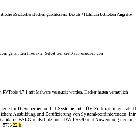
ische #Sicherheitslücken geschlossen. Die als #Hafnium betitelten Angriffe
 oben genannten Produkte. Selbst wer die Kaufversionen von
en RVTools 4.7.1 mit Malware verseucht wurden. Hacker hatten vermutlich
xperte für IT-Sicherheit und IT-Systeme mit TÜV-Zertifizierungen als I
ereichen: Ausbildung und Zertifizierung von Systemkoordinierenden, In
Standards BSI-Grundschutz und IDW PS330 und Anwendung der künstlic
| 57%
22 h