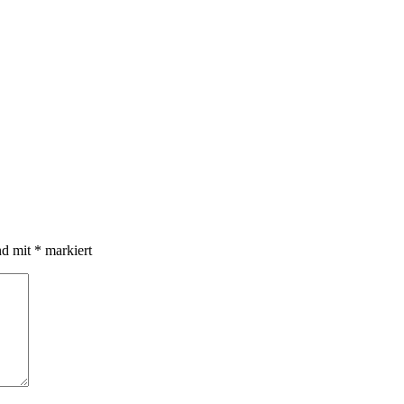
nd mit
*
markiert