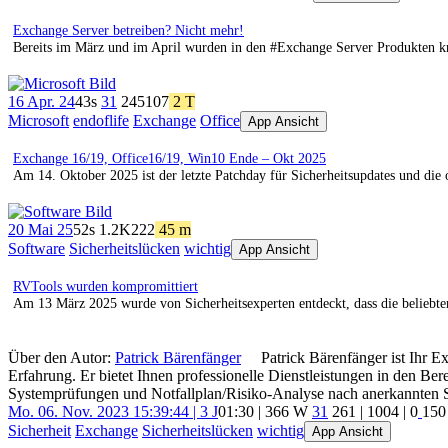
Exchange Server betreiben? Nicht mehr!
Bereits im März und im April wurden in den #Exchange Server Produkten krit
16 Apr. 24
43s
31
245
107
2 T
Microsoft
endoflife
Exchange
Office
App Ansicht
Exchange 16/19, Office16/19, Win10 Ende – Okt 2025
Am 14. Oktober 2025 ist der letzte Patchday für Sicherheitsupdates und die
20 Mai 25
52s
1.2K
222
45 m
Software
Sicherheitslücken
wichtig
App Ansicht
RVTools wurden kompromittiert
Am 13 März 2025 wurde von Sicherheitsexperten entdeckt, dass die beliebt
Über den Autor:
Patrick Bärenfänger
Patrick Bärenfänger ist Ihr E
Erfahrung. Er bietet Ihnen professionelle Dienstleistungen in den B
Systemprüfungen und Notfallplan/Risiko-Analyse nach anerkannten 
Mo. 06. Nov. 2023 15:39:44 | 3 J
01:30 | 366 W
31
261
|
1004
|
0
150
Sicherheit
Exchange
Sicherheitslücken
wichtig
App Ansicht