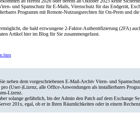
 bekommen ab Herbst 2026 oder bereits ab Oktober 2025 keine Sicherh
Viren- und Spamschutz für E-Mails, Virenschutz für das Endgerät, Ex
llierbares Programm mit Remote-Nutzungsrechten für On-Prem und die 
n ermöglicht, die bald erzwungene 2-Faktor-Authentifizierung (2FA) auc
ten Artikel hier im Blog für Sie zusammengefasst.
um.htm
Sie neben dem vorgeschriebenen E-Mail-Archiv Viren- und Spamschutz 
pro (User-)Lizenz, alle Office-Anwendungen als installierbares Pro
ams-Lizenz.
ber solange gefährlich, bis der Admin den Patch auf dem Exchange Serve
rver 201x, egal, ob er in Ihren Räumlichkeiten oder in einem Rechenze