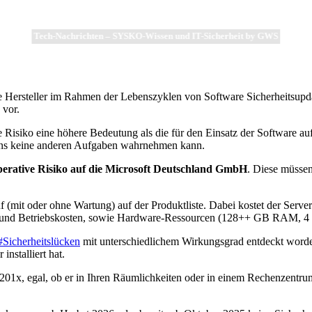
Tech-Nachrichten – SYSKO-Wissen und IT-Sicherheit by GWS
e Hersteller im Rahmen der Lebenszyklen von Software Sicherheitsupd
 vor.
le Risiko eine höhere Bedeutung als die für den Einsatz der Software a
hens keine anderen Aufgaben wahrnehmen kann.
perative Risiko auf die Microsoft Deutschland GmbH
. Diese müssen
(mit oder ohne Wartung) auf der Produktliste. Dabei kostet der Server
- und Betriebskosten, sowie Hardware-Ressourcen (128++ GB RAM, 4 
#Sicherheitslücken
mit unterschiedlichem Wirkungsgrad entdeckt worden
nstalliert hat.
201x, egal, ob er in Ihren Räumlichkeiten oder in einem Rechenzentrum 