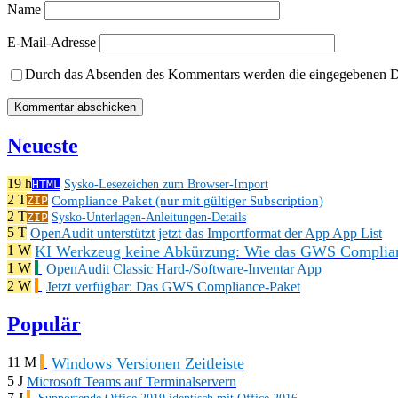
Name
E-Mail-Adresse
Durch das Absenden des Kommentars werden die eingegebenen Dat
Neueste
19 h
HTML
Sysko-Lesezeichen zum Browser-Import
2 T
Compliance Paket (nur mit gültiger Subscription)
ZIP
2 T
ZIP
Sysko-Unterlagen-Anleitungen-Details
5 T
OpenAudit unterstützt jetzt das Importformat der App App List
KI Werkzeug keine Abkürzung: Wie das GWS Complianc
1 W
1 W
OpenAudit Classic Hard-/Software-Inventar App
2 W
Jetzt verfügbar: Das GWS Compliance-Paket
Populär
Windows Versionen Zeitleiste
11 M
5 J
Microsoft Teams auf Terminalservern
7 J