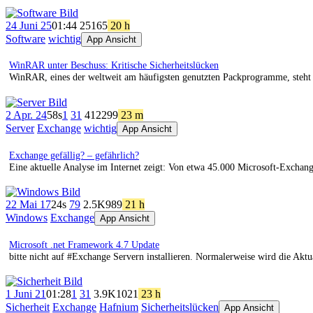
24 Juni 25
01:44
251
65
20 h
Software
wichtig
App Ansicht
WinRAR unter Beschuss: Kritische Sicherheitslücken
WinRAR, eines der weltweit am häufigsten genutzten Packprogramme, steht 
2 Apr. 24
58s
1
31
412
299
23 m
Server
Exchange
wichtig
App Ansicht
Exchange gefällig? – gefährlich?
Eine aktuelle Analyse im Internet zeigt: Von etwa 45.000 Microsoft-Exchang
22 Mai 17
24s
79
2.5K
989
21 h
Windows
Exchange
App Ansicht
Microsoft .net Framework 4.7 Update
bitte nicht auf #Exchange Servern installieren. Normalerweise wird die Aktua
1 Juni 21
01:28
1
31
3.9K
1021
23 h
Sicherheit
Exchange
Hafnium
Sicherheitslücken
App Ansicht