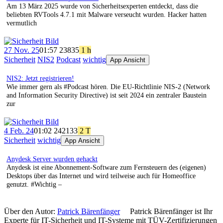
Am 13 März 2025 wurde von Sicherheitsexperten entdeckt, dass die
beliebten RVTools 4.7.1 mit Malware verseucht wurden. Hacker hatten
vermutlich
27 Nov. 25
01:57
238
35
1 h
Sicherheit
NIS2
Podcast
wichtig
App Ansicht
NIS2: Jetzt registrieren!
Wie immer gern als #Podcast hören. Die EU-Richtlinie NIS-2 (Network
and Information Security Directive) ist seit 2024 ein zentraler Baustein
zur
4 Feb. 24
01:02
242
133
2 T
Sicherheit
wichtig
App Ansicht
Anydesk Server wurden gehackt
Anydesk ist eine Abonnement-Software zum Fernsteuern des (eigenen)
Desktops über das Internet und wird teilweise auch für Homeoffice
genutzt. #Wichtig –
Über den Autor:
Patrick Bärenfänger
Patrick Bärenfänger ist Ihr
Experte für IT-Sicherheit und IT-Systeme mit TÜV-Zertifizierungen