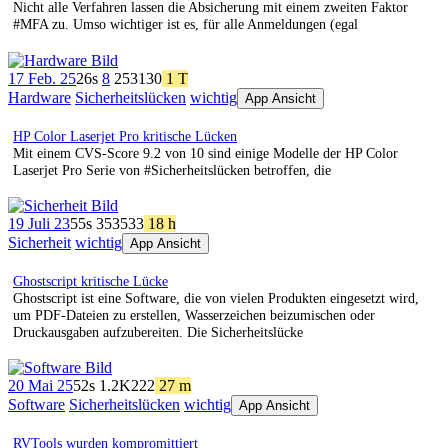
Nicht alle Verfahren lassen die Absicherung mit einem zweiten Faktor
#MFA zu. Umso wichtiger ist es, für alle Anmeldungen (egal
17 Feb. 25
26s
8
253
130
1 T
Hardware
Sicherheitslücken
wichtig
App Ansicht
HP Color Laserjet Pro kritische Lücken
Mit einem CVS-Score 9.2 von 10 sind einige Modelle der HP Color
Laserjet Pro Serie von #Sicherheitslücken betroffen, die
19 Juli 23
55s
353
533
18 h
Sicherheit
wichtig
App Ansicht
Ghostscript kritische Lücke
Ghostscript ist eine Software, die von vielen Produkten eingesetzt wird,
um PDF-Dateien zu erstellen, Wasserzeichen beizumischen oder
Druckausgaben aufzubereiten. Die Sicherheitslücke
20 Mai 25
52s
1.2K
222
27 m
Software
Sicherheitslücken
wichtig
App Ansicht
RVTools wurden kompromittiert