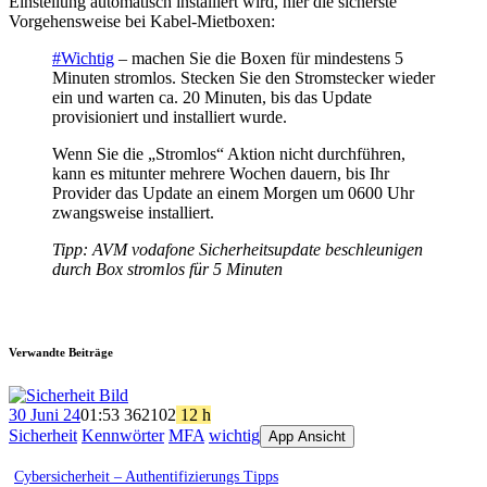
Einstellung automatisch installiert wird, hier die sicherste
Vorgehensweise bei Kabel-Mietboxen:
#Wichtig
– machen Sie die Boxen für mindestens 5
Minuten stromlos. Stecken Sie den Stromstecker wieder
ein und warten ca. 20 Minuten, bis das Update
provisioniert und installiert wurde.
Wenn Sie die „Stromlos“ Aktion nicht durchführen,
kann es mitunter mehrere Wochen dauern, bis Ihr
Provider das Update an einem Morgen um 0600 Uhr
zwangsweise installiert.
Tipp: AVM vodafone Sicherheitsupdate beschleunigen
durch Box stromlos für 5 Minuten
Verwandte Beiträge
30 Juni 24
01:53
362
102
12 h
Sicherheit
Kennwörter
MFA
wichtig
App Ansicht
Cybersicherheit – Authentifizierungs Tipps