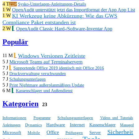
4 T
ZIP
Sysko-Unterlagen-Anleitungen-Details
1 W
OpenAudit unterstützt jetzt das Importformat der App App List
KI Werkzeug keine Abkürzung: Wie das GWS
1 W
Compliance Paket entstanden ist
2 W
OpenAudit Classic Hard-/Software-Inventar App
Populär
Windows Versionen Zeitleiste
11 M
5 J
Microsoft Teams auf Terminalservern
7 J
Supportende Office 2019 identisch mit Office 2016
5 J
Druckverwaltung verschwunden
7 J
Schulungsunterlagen
5 J
Print Nightmare außerplanmäßiges Update
6 M
Kassenschlager und Außendienst
Kategorien
23
Informationen
Schulungsunterlagen
Programme
Videos und Tutorials
Hardware
Internet
Dynamics
Kassenschlager
Anleitungen
Managed
Sicherheit
Office
Microsoft
Mobile
Prüfungen
Server