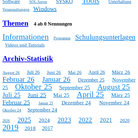
Tools
SYSKO
Software
Unterhaltung
SQL-Server
Windows
Veranstaltungen
Themen
4 ab 0 Nennungen
Informationen
Schulungsunterlagen
Programme
Videos und Tutorials
Archiv-Statistik
März 26
Juli 26
April 26
Juni 26
Mai 26
August 26
Februar 26
Januar 26
November
Dezember 25
Oktober 25
August 25
25
September 25
April 25
Juli 25
Juni 25
Mai 25
März 25
Februar 25
Dezember 24
November 24
Januar 25
September 24
Oktober 24
2025
2023
2022
2021
2024
2020
2026
2019
2017
2018