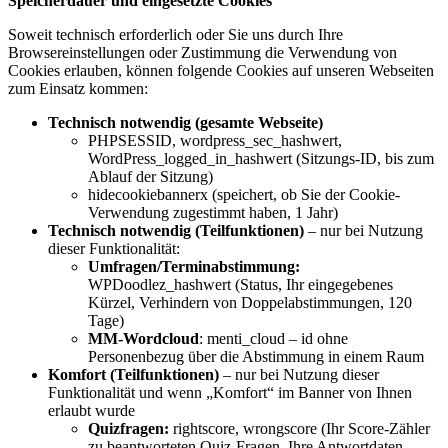
Speicherdauer und eingesetzte Cookies
Soweit technisch erforderlich oder Sie uns durch Ihre
Browsereinstellungen oder Zustimmung die Verwendung von
Cookies erlauben, können folgende Cookies auf unseren Webseiten
zum Einsatz kommen:
Technisch notwendig (gesamte Webseite)
PHPSESSID, wordpress_sec_hashwert,
WordPress_logged_in_hashwert (Sitzungs-ID, bis zum
Ablauf der Sitzung)
hidecookiebannerx (speichert, ob Sie der Cookie-
Verwendung zugestimmt haben, 1 Jahr)
Technisch notwendig (Teilfunktionen)
– nur bei Nutzung
dieser Funktionalität:
Umfragen/Terminabstimmung:
WPDoodlez_hashwert (Status, Ihr eingegebenes
Kürzel, Verhindern von Doppelabstimmungen, 120
Tage)
MM-Wordcloud
: menti_cloud
– id ohne
Personenbezug über die Abstimmung in einem Raum
Komfort (Teilfunktionen)
– nur bei Nutzung dieser
Funktionalität und wenn „Komfort“ im Banner von Ihnen
erlaubt wurde
Quizfragen:
rightscore, wrongscore (Ihr Score-Zähler
zu beantworteten Quiz-Fragen. Ihre Antwortdaten