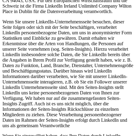
CA 94043, USA. Für den Europäischen Wirtschaftsraum und die
Schweiz ist die Firma LinkedIn Ireland Unlimited Company Wilton
Place in Dublin für die Datenverarbeitung verantwortlich.
Wenn Sie unsere LinkedIn-Unternehmensseite besuchen, dieser
Seite folgen oder sich mit der Seite beschäftigen, verarbeitet
LinkedIn personenbezogene Daten, um uns in anonymisierter Form
Statistiken und Einblicke zu gewähren. Damit erhalten wir
Erkenntnisse über die Arten von Handlungen, die Personen auf
unserer Seite vornehmen (sog. Seiten-Insights). Hierzu verarbeitet
LinkedIn insbesondere solche Daten, die Sie LinkedIn bereits über
die Angaben in Ihrem Profil zur Verfügung gestellt haben, wie z. B.
Daten zu Funktion, Land, Branche, Dienstalter, Unternehmensgröße
und Beschäftigungsstatus. Darüber hinaus wird LinkedIn
Informationen darüber verarbeiten, wie Sie mit unserer LinkedIn-
Unternehmensseite interagieren, z.B. ob Sie ein Follower unserer
LinkedIn Unternehmensseite sind. Mit den Seiten-Insights stellt
LinkedIn uns keine personenbezogenen Daten von Ihnen zur
Verfügung. Wir haben nur auf die zusammengefassten Seiten-
Insights Zugriff. Auch ist es uns nicht möglich, über die
Informationen der Seiten-Insights Rückschlüsse zu einzelnen
Mitgliedern zu ziehen. Diese Verarbeitung personenbezogener
Daten im Rahmen der Seiten-Insights erfolgt durch LinkedIn und
uns als gemeinsam Verantwortliche
Wenn Sie eingewilligt haben, dass Ihre Daten durch LinkedIn