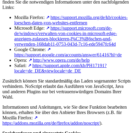
finden Sie die notwendigen Informationen unter den nachfolgenden
Links:
Mozilla Firefox:
https://support.mozilla.org/de/kb/cookies-
loeschen-daten-von-websites-entfernen
Microsoft Edge:
https://support.microsoft.com/de-
de/windows/verwalten-von-cookies-in-microsoft-edge-
anzeigen-zulassen-blockieren-l%C3%B6schen-und-
verwenden-168dab11-0753-043d-7c16-ede5947fc64d
Google Chrome:
https://support.google.com/accounts/answer/61416?hl=de
Opera:
http://www.opera.com/de/help
Safari:
https://support.apple.com/kb/PH17191?
locale=de_DE&viewlocale=de_DE
Zusätzlich können Sie standardmäßig das Laden sogenannter Scripts
verhindern. NoScript erlaubt das Ausführen von JavaScript, Java
und anderen Plugins nur bei vertrauenswürdigen Domains Ihrer
Wahl.
Informationen und Anleitungen, wie Sie diese Funktion bearbeiten
können, erhalten Sie über den Anbieter Ihres Browsers (z.B. für
Mozilla Firefox:
https://addons.mozilla.org/de/firefox/addon/noscript/
).