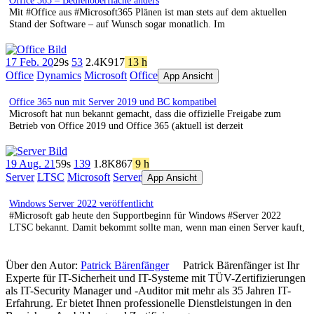
Office 365 – Bedienoberfläche anders
Mit #Office aus #Microsoft365 Plänen ist man stets auf dem aktuellen
Stand der Software – auf Wunsch sogar monatlich. Im
17 Feb. 20
29s
53
2.4K
917
13 h
Office
Dynamics
Microsoft
Office
App Ansicht
Office 365 nun mit Server 2019 und BC kompatibel
Microsoft hat nun bekannt gemacht, dass die offizielle Freigabe zum
Betrieb von Office 2019 und Office 365 (aktuell ist derzeit
19 Aug. 21
59s
139
1.8K
867
9 h
Server
LTSC
Microsoft
Server
App Ansicht
Windows Server 2022 veröffentlicht
#Microsoft gab heute den Supportbeginn für Windows #Server 2022
LTSC bekannt. Damit bekommt sollte man, wenn man einen Server kauft,
Über den Autor:
Patrick Bärenfänger
Patrick Bärenfänger ist Ihr
Experte für IT-Sicherheit und IT-Systeme mit TÜV-Zertifizierungen
als IT-Security Manager und -Auditor mit mehr als 35 Jahren IT-
Erfahrung. Er bietet Ihnen professionelle Dienstleistungen in den