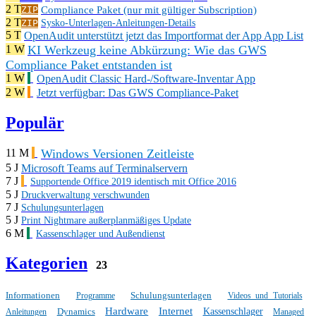
2 T
Compliance Paket (nur mit gültiger Subscription)
ZIP
2 T
ZIP
Sysko-Unterlagen-Anleitungen-Details
5 T
OpenAudit unterstützt jetzt das Importformat der App App List
KI Werkzeug keine Abkürzung: Wie das GWS
1 W
Compliance Paket entstanden ist
1 W
OpenAudit Classic Hard-/Software-Inventar App
2 W
Jetzt verfügbar: Das GWS Compliance-Paket
Populär
Windows Versionen Zeitleiste
11 M
5 J
Microsoft Teams auf Terminalservern
7 J
Supportende Office 2019 identisch mit Office 2016
5 J
Druckverwaltung verschwunden
7 J
Schulungsunterlagen
5 J
Print Nightmare außerplanmäßiges Update
6 M
Kassenschlager und Außendienst
Kategorien
23
Informationen
Schulungsunterlagen
Programme
Videos und Tutorials
Hardware
Internet
Dynamics
Kassenschlager
Anleitungen
Managed