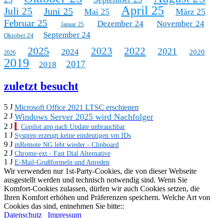
April 25
Juli 25
Juni 25
Mai 25
März 25
Februar 25
Dezember 24
November 24
Januar 25
September 24
Oktober 24
2025
2023
2022
2021
2024
2020
2026
2019
2017
2018
zuletzt besucht
5 J
Microsoft Office 2021 LTSC erschienen
Windows Server 2025 wird Nachfolger
2 J
2 J
Copilot app nach Update unbrauchbar
1 J
Sysprep erzeugt keine eindeutigen vm IDs
9 J
mRemote NG lebt wieder - Clipboard
2 J
Chrome-ext - Fast Dial Alternative
1 J
E-Mail-Grußformeln und Anreden
Wir verwenden nur 1st-Party-Cookies, die von dieser Webseite
ausgestellt werden und technisch notwendig sind. Wenn Sie
Komfort-Cookies zulassen, dürfen wir auch Cookies setzen, die
Ihren Komfort erhöhen und Präferenzen speichern. Welche Art von
Cookies das sind, entnehmen Sie bitte::
Datenschutz
Impressum