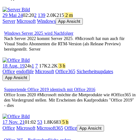
29 Mai 24
02:20
2
139
2.0K
215
2 m
Server
Microsoft
Windows
App Ansicht
Windows Server 2025 wird Nachfolger
Nach Server 2022 kommt Server 2025. #Microsoft hat nun auch für
Visual Studio Abonnenten die RTM-Version (als Release Preview)
bereitgestellt. Server
18 Aug. 19
24s
1
7
17K
2.2K
3 h
Office
endoflife
Microsoft
Office365
Sicherheitsupdates
App Ansicht
Supportende Office 2019 identisch mit Office 2016
Office Icons 2020 #Microsoft möchte die Mietprodukte wie #Office365 in
den Vordergrund stellen. Mit Erscheinen des Kaufprodukts "Office 2019"
- dies
17 Nov. 21
01:02
53
1.8K
683
5 h
Office
Microsoft
Microsoft365
Office
App Ansicht