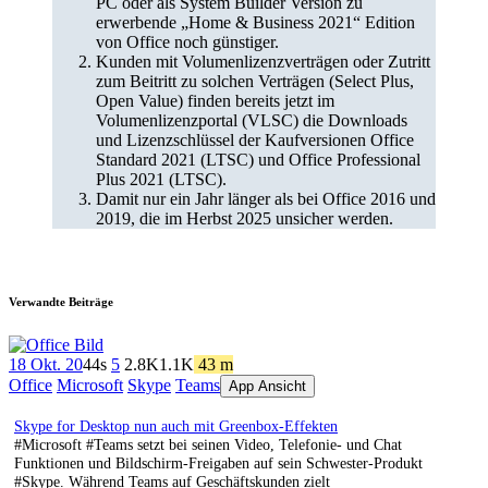
PC oder als System Builder Version zu
erwerbende „Home & Business 2021“ Edition
von Office noch günstiger.
Kunden mit Volumenlizenzverträgen oder Zutritt
zum Beitritt zu solchen Verträgen (Select Plus,
Open Value) finden bereits jetzt im
Volumenlizenzportal (VLSC) die Downloads
und Lizenzschlüssel der Kaufversionen Office
Standard 2021 (LTSC) und Office Professional
Plus 2021 (LTSC).
Damit nur ein Jahr länger als bei Office 2016 und
2019, die im Herbst 2025 unsicher werden.
Verwandte Beiträge
18 Okt. 20
44s
5
2.8K
1.1K
43 m
Office
Microsoft
Skype
Teams
App Ansicht
Skype for Desktop nun auch mit Greenbox-Effekten
#Microsoft #Teams setzt bei seinen Video, Telefonie- und Chat
Funktionen und Bildschirm-Freigaben auf sein Schwester-Produkt
#Skype. Während Teams auf Geschäftskunden zielt