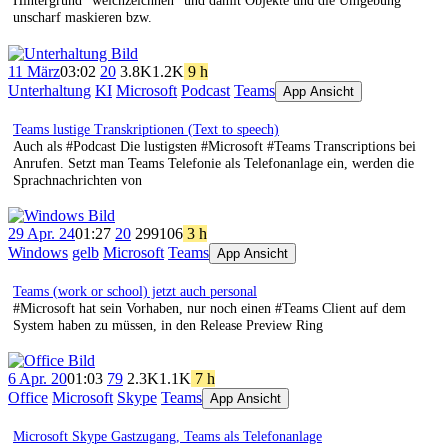
Hintergrund "weichzeichnen" und damit Objekte und die Umgebung
unscharf maskieren bzw.
11 März
03:02
20
3.8K
1.2K
9 h
Unterhaltung
KI
Microsoft
Podcast
Teams
App Ansicht
Teams lustige Transkriptionen (Text to speech)
Auch als #Podcast Die lustigsten #Microsoft #Teams Transcriptions bei
Anrufen. Setzt man Teams Telefonie als Telefonanlage ein, werden die
Sprachnachrichten von
29 Apr. 24
01:27
20
299
106
3 h
Windows
gelb
Microsoft
Teams
App Ansicht
Teams (work or school) jetzt auch personal
#Microsoft hat sein Vorhaben, nur noch einen #Teams Client auf dem
System haben zu müssen, in den Release Preview Ring
6 Apr. 20
01:03
79
2.3K
1.1K
7 h
Office
Microsoft
Skype
Teams
App Ansicht
Microsoft Skype Gastzugang, Teams als Telefonanlage