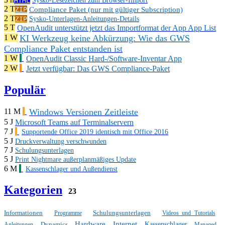
HTML
Sysko-Lesezeichen zum Browser-Import
2 T
Compliance Paket (nur mit gültiger Subscription)
ZIP
2 T
ZIP
Sysko-Unterlagen-Anleitungen-Details
5 T
OpenAudit unterstützt jetzt das Importformat der App App List
KI Werkzeug keine Abkürzung: Wie das GWS
1 W
Compliance Paket entstanden ist
1 W
OpenAudit Classic Hard-/Software-Inventar App
2 W
Jetzt verfügbar: Das GWS Compliance-Paket
Populär
Windows Versionen Zeitleiste
11 M
5 J
Microsoft Teams auf Terminalservern
7 J
Supportende Office 2019 identisch mit Office 2016
5 J
Druckverwaltung verschwunden
7 J
Schulungsunterlagen
5 J
Print Nightmare außerplanmäßiges Update
6 M
Kassenschlager und Außendienst
Kategorien
23
Informationen
Schulungsunterlagen
Programme
Videos und Tutorials
Hardware
Internet
Dynamics
Kassenschlager
Anleitungen
Managed