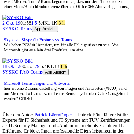
was #Microsoft mit #Teams begonnen hat, dass nur der Einladende zu
einer Video/Bildschirmkonferenz über ein Office 365 Abo verfügen muss,
2 Okt. 19
01:58
1
5
5.4K
1.1K
3 h
SYSKO
Teams
App Ansicht
Skype vs. Skype für Business vs. Teams
Wir haben PCVisit lizensiert, um für alle Fälle gerüstet zu sein. Von
Microsoft gibt es allein drei Produkte, um eine
18 Okt. 20
03:53
79
5.4K
1.3K
8 h
SYSKO
FAQ
Teams
App Ansicht
Microsoft Teams Fragen und Antworten
hier ist eine Zusammenstellung von Fragen und Antworten (#FAQ) rund
um Microsoft #Teams: Kann Teams Remote (z.B. über Citrix) ausgeführt
werden? Offiziell
Über den Autor:
Patrick Bärenfänger
Patrick Bärenfänger ist Ihr
Experte für IT-Sicherheit und IT-Systeme mit TÜV-Zertifizierungen
als IT-Security Manager und -Auditor mit mehr als 35 Jahren IT-
Erfahrung. Er bietet Ihnen professionelle Dienstleistungen in den