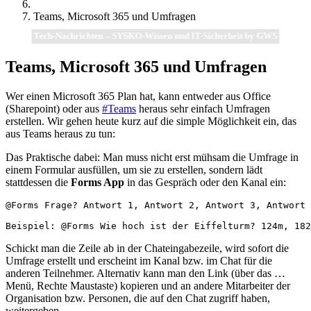
Teams, Microsoft 365 und Umfragen
Tech-Nachrichten – SYSKO-Wissen und IT-Sicherheit by GWS
Teams, Microsoft 365 und Umfragen
Wer einen Microsoft 365 Plan hat, kann entweder aus Office
(Sharepoint) oder aus
#Teams
heraus sehr einfach Umfragen
erstellen. Wir gehen heute kurz auf die simple Möglichkeit ein, das
aus Teams heraus zu tun:
Das Praktische dabei: Man muss nicht erst mühsam die Umfrage in
einem Formular ausfüllen, um sie zu erstellen, sondern lädt
stattdessen die
Forms App
in das Gespräch oder den Kanal ein:
@Forms Frage? Antwort 1, Antwort 2, Antwort 3, Antwort 
Beispiel: @Forms Wie hoch ist der Eiffelturm? 124m, 182
Schickt man die Zeile ab in der Chateingabezeile, wird sofort die
Umfrage erstellt und erscheint im Kanal bzw. im Chat für die
anderen Teilnehmer. Alternativ kann man den Link (über das …
Menü, Rechte Maustaste) kopieren und an andere Mitarbeiter der
Organisation bzw. Personen, die auf den Chat zugriff haben,
weitergeben.