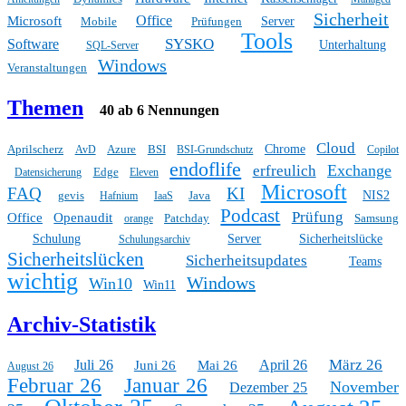
Sicherheit
Office
Microsoft
Mobile
Prüfungen
Server
Tools
SYSKO
Software
Unterhaltung
SQL-Server
Windows
Veranstaltungen
Themen
40 ab 6 Nennungen
Cloud
Aprilscherz
Azure
BSI
Chrome
AvD
BSI-Grundschutz
Copilot
endoflife
Exchange
erfreulich
Edge
Datensicherung
Eleven
Microsoft
FAQ
KI
gevis
Java
NIS2
Hafnium
IaaS
Podcast
Prüfung
Office
Openaudit
Patchday
Samsung
orange
Schulung
Server
Sicherheitslücke
Schulungsarchiv
Sicherheitslücken
Sicherheitsupdates
Teams
wichtig
Windows
Win10
Win11
Archiv-Statistik
März 26
Juli 26
April 26
Juni 26
Mai 26
August 26
Februar 26
Januar 26
November
Dezember 25