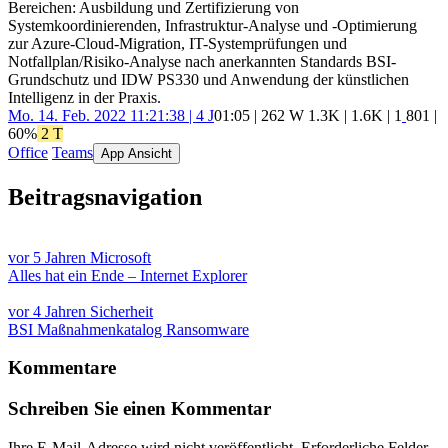
Bereichen: Ausbildung und Zertifizierung von
Systemkoordinierenden, Infrastruktur-Analyse und -Optimierung
zur Azure-Cloud-Migration, IT-Systemprüfungen und
Notfallplan/Risiko-Analyse nach anerkannten Standards BSI-
Grundschutz und IDW PS330 und Anwendung der künstlichen
Intelligenz in der Praxis.
Mo. 14. Feb. 2022 11:21:38 | 4 J
01:05 | 262 W
1.3K
|
1.6K
|
1
801
|
60%
2 T
Office
Teams
App Ansicht
Beitragsnavigation
vor 5 Jahren
Microsoft
Alles hat ein Ende – Internet Explorer
vor 4 Jahren
Sicherheit
BSI Maßnahmenkatalog Ransomware
Kommentare
Schreiben Sie einen Kommentar
Ihre E-Mail-Adresse wird nicht veröffentlicht.
Erforderliche Felder