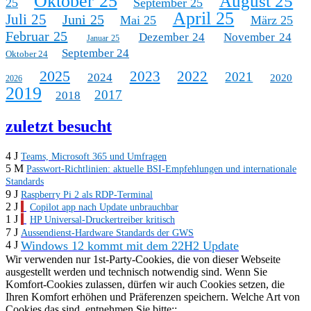
Oktober 25
August 25
25
September 25
April 25
Juli 25
Juni 25
Mai 25
März 25
Februar 25
Dezember 24
November 24
Januar 25
September 24
Oktober 24
2025
2023
2022
2021
2024
2020
2026
2019
2017
2018
zuletzt besucht
4 J
Teams, Microsoft 365 und Umfragen
5 M
Passwort-Richtlinien: aktuelle BSI-Empfehlungen und internationale
Standards
9 J
Raspberry Pi 2 als RDP-Terminal
2 J
Copilot app nach Update unbrauchbar
1 J
HP Universal-Druckertreiber kritisch
7 J
Aussendienst-Hardware Standards der GWS
Windows 12 kommt mit dem 22H2 Update
4 J
Wir verwenden nur 1st-Party-Cookies, die von dieser Webseite
ausgestellt werden und technisch notwendig sind. Wenn Sie
Komfort-Cookies zulassen, dürfen wir auch Cookies setzen, die
Ihren Komfort erhöhen und Präferenzen speichern. Welche Art von
Cookies das sind, entnehmen Sie bitte::