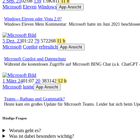
2 Sep. 21
02:08
139
1.9K
811
11 h
Microsoft
Eleven
Windows
App Ansicht
Windows Eleven oder Vista 2.0?
Windows Eleven Mein Kommentar: Microsoft hatte im Juni 2021 beschlossen,
5 Dez. 23
01:22
79
572
268
11 h
Microsoft
Copilot
erfreulich
App Ansicht
Microsoft Copilot und Datenschutz
Während die kostenlosen Zugriffe auf Microsoft BING Chat (a.k. ChatGPT 4
1 März 24
01:07
20
383
142
12 h
Microsoft
lustig
App Ansicht
Teams – Rathaus und Grammatik?
Heute kam ein großes Update für Microsoft Teams. Leider hat sich beim Up
Häufige Fragen
Worum geht es?
Was ist dabei besonders wichtig?