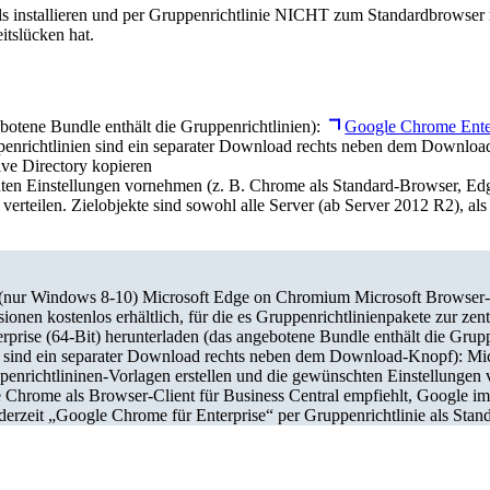
lls installieren und per Gruppenrichtlinie NICHT zum Standardbrowser
itslücken hat.
botene Bundle enthält die Gruppenrichtlinien):
Google Chrome Ente
uppenrichtlinien sind ein separater Download rechts neben dem Downlo
ive Directory kopieren
ten Einstellungen vornehmen (z. B. Chrome als Standard-Browser, Edg
lle verteilen. Zielobjekte sind sowohl alle Server (ab Server 2012 R2),
pp (nur Windows 8-10) Microsoft Edge on Chromium Microsoft Brows
onen kostenlos erhältlich, für die es Gruppenrichtlinienpakete zur zent
rise (64-Bit) herunterladen (das angebotene Bundle enthält die Grupp
ien sind ein separater Download rechts neben dem Download-Knopf): Mic
penrichtlininen-Vorlagen erstellen und die gewünschten Einstellungen
 Chrome als Browser-Client für Business Central empfiehlt, Google im
e derzeit „Google Chrome für Enterprise“ per Gruppenrichtlinie als Sta