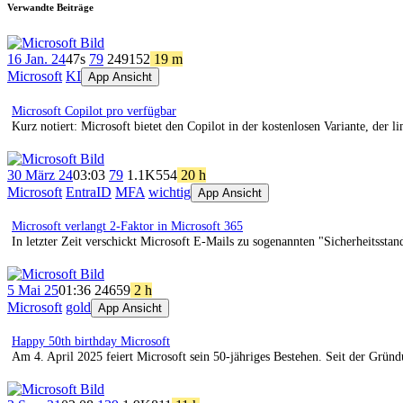
Verwandte Beiträge
16 Jan. 24
47s
79
249
152
19 m
Microsoft
KI
App Ansicht
Microsoft Copilot pro verfügbar
Kurz notiert: Microsoft bietet den Copilot in der kostenlosen Variante, der li
30 März 24
03:03
79
1.1K
554
20 h
Microsoft
EntraID
MFA
wichtig
App Ansicht
Microsoft verlangt 2-Faktor in Microsoft 365
In letzter Zeit verschickt Microsoft E-Mails zu sogenannten "Sicherheitsst
5 Mai 25
01:36
246
59
2 h
Microsoft
gold
App Ansicht
Happy 50th birthday Microsoft
Am 4. April 2025 feiert Microsoft sein 50-jähriges Bestehen. Seit der Gründ