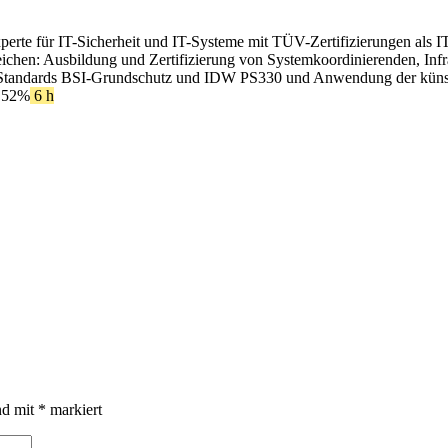
xperte für IT-Sicherheit und IT-Systeme mit TÜV-Zertifizierungen als I
ereichen: Ausbildung und Zertifizierung von Systemkoordinierenden, In
Standards BSI-Grundschutz und IDW PS330 und Anwendung der künstlic
 52%
6 h
nd mit
*
markiert