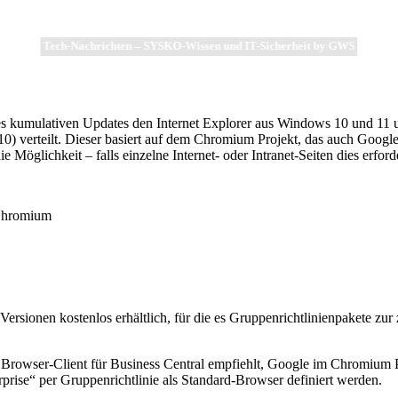
Tech-Nachrichten – SYSKO-Wissen und IT-Sicherheit by GWS
s kumulativen Updates den Internet Explorer aus Windows 10 und 11 u
10) verteilt. Dieser basiert auf dem Chromium Projekt, das auch Goo
ie Möglichkeit – falls einzelne Internet- oder Intranet-Seiten dies erfor
Chromium
sionen kostenlos erhältlich, für die es Gruppenrichtlinienpakete zur z
Browser-Client für Business Central empfiehlt, Google im Chromium Pr
rprise“ per Gruppenrichtlinie als Standard-Browser definiert werden.