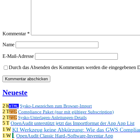
Kommentar
*
Name
E-Mail-Adresse
Durch das Absenden des Kommentars werden die eingegebenen Dat
Neueste
2 h
HTML
Sysko-Lesezeichen zum Browser-Import
2 T
Compliance Paket (nur mit gültiger Subscription)
ZIP
2 T
ZIP
Sysko-Unterlagen-Anleitungen-Details
5 T
OpenAudit unterstützt jetzt das Importformat der App App List
KI Werkzeug keine Abkürzung: Wie das GWS Complianc
1 W
1 W
OpenAudit Classic Hard-/Software-Inventar App