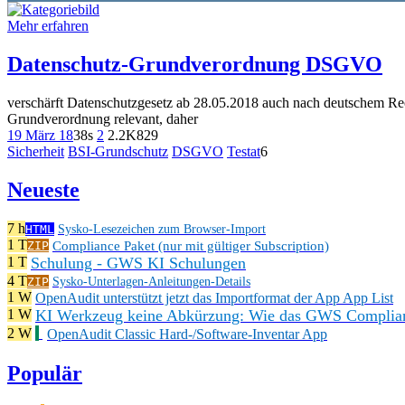
Mehr erfahren
Datenschutz-Grundverordnung DSGVO
verschärft Datenschutzgesetz ab 28.05.2018 auch nach deutschem Rec
Grundverordnung relevant, daher
19 März 18
38s
2
2.2K
829
Sicherheit
BSI-Grundschutz
DSGVO
Testat
6
Neueste
7 h
HTML
Sysko-Lesezeichen zum Browser-Import
1 T
Compliance Paket (nur mit gültiger Subscription)
ZIP
Schulung - GWS KI Schulungen
1 T
4 T
ZIP
Sysko-Unterlagen-Anleitungen-Details
1 W
OpenAudit unterstützt jetzt das Importformat der App App List
KI Werkzeug keine Abkürzung: Wie das GWS Complianc
1 W
2 W
OpenAudit Classic Hard-/Software-Inventar App
Populär