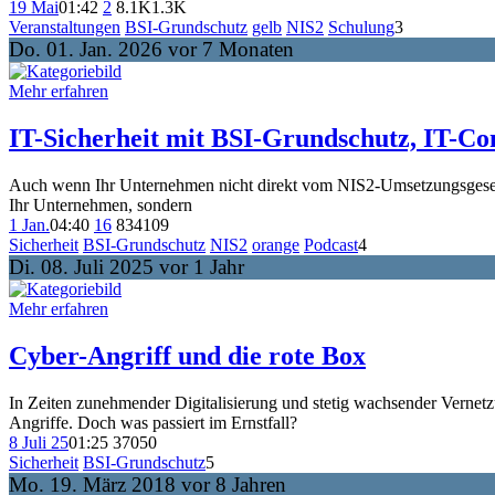
19 Mai
01:42
2
8.1K
1.3K
Veranstaltungen
BSI-Grundschutz
gelb
NIS2
Schulung
3
Do. 01. Jan. 2026 vor 7 Monaten
Mehr erfahren
IT-Sicherheit mit BSI-Grundschutz, IT-C
Auch wenn Ihr Unternehmen nicht direkt vom NIS2-Umsetzungsgesetz 
Ihr Unternehmen, sondern
1 Jan.
04:40
16
834
109
Sicherheit
BSI-Grundschutz
NIS2
orange
Podcast
4
Di. 08. Juli 2025 vor 1 Jahr
Mehr erfahren
Cyber-Angriff und die rote Box
In Zeiten zunehmender Digitalisierung und stetig wachsender Vernetz
Angriffe. Doch was passiert im Ernstfall?
8 Juli 25
01:25
370
50
Sicherheit
BSI-Grundschutz
5
Mo. 19. März 2018 vor 8 Jahren