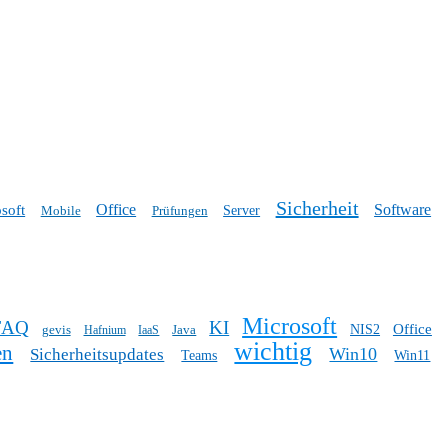
Sicherheit
Office
Software
soft
Mobile
Prüfungen
Server
Microsoft
FAQ
KI
Office
gevis
Java
NIS2
Hafnium
IaaS
wichtig
en
Win10
Sicherheitsupdates
Teams
Win11