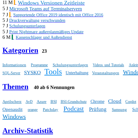
Windows Versionen Zeitleiste
11 M
5 J
Microsoft Teams auf Terminalservern
7 J
Supportende Office 2019 identisch mit Office 2016
5 J
Druckverwaltung verschwunden
7 J
Schulungsunterlagen
5 J
Print Nightmare außerplanmäßiges Update
6 M
Kassenschlager und Außendienst
Kategorien
23
Informationen
Schulungsunterlagen
Programme
Videos und Tutorials
Anlei
Tools
Wind
SYSKO
Unterhaltung
Veranstaltungen
SQL-Server
Themen
40 ab 6 Nennungen
Cloud
Aprilscherz
Azure
BSI
Chrome
AvD
BSI-Grundschutz
Copilot
Podcast
Prüfung
Openaudit
Patchday
Samsung
Sc
orange
Windows
Archiv-Statistik