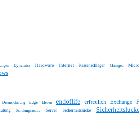
Hardware
Internet
Micro
Dynamics
Kassenschlager
tungen
Managed
ows
endoflife
Exchange
erfreulich
Edge
Datensicherung
Eleven
Sicherheitslück
hulung
Server
Sicherheitslücke
Schulungsarchiv