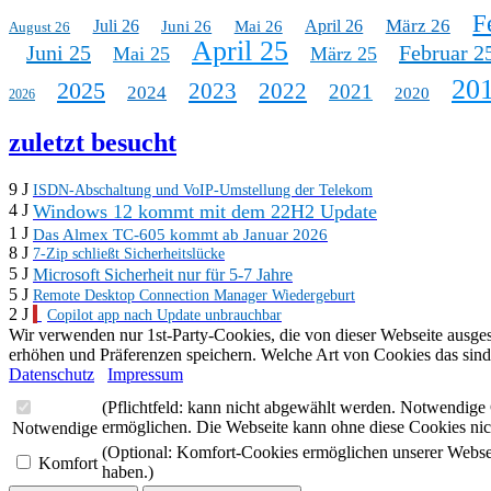
F
März 26
Juli 26
April 26
Juni 26
Mai 26
August 26
April 25
Juni 25
Februar 2
Mai 25
März 25
20
2025
2023
2022
2021
2024
2020
2026
zuletzt besucht
9 J
ISDN-Abschaltung und VoIP-Umstellung der Telekom
Windows 12 kommt mit dem 22H2 Update
4 J
1 J
Das Almex TC-605 kommt ab Januar 2026
8 J
7-Zip schließt Sicherheitslücke
5 J
Microsoft Sicherheit nur für 5-7 Jahre
5 J
Remote Desktop Connection Manager Wiedergeburt
2 J
Copilot app nach Update unbrauchbar
Wir verwenden nur 1st-Party-Cookies, die von dieser Webseite ausge
erhöhen und Präferenzen speichern. Welche Art von Cookies das sind,
Datenschutz
Impressum
(Pflichtfeld: kann nicht abgewählt werden. Notwendige 
ermöglichen. Die Webseite kann ohne diese Cookies nich
Notwendige
(Optional: Komfort-Cookies ermöglichen unserer Webseite
Komfort
haben.)