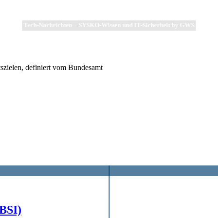
Tech-Nachrichten – SYSKO-Wissen und IT-Sicherheit by GWS
tszielen, definiert vom Bundesamt
(BSI)