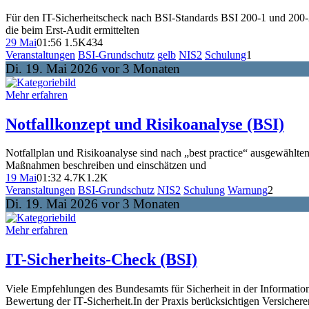
Für den IT-Sicherheitscheck nach BSI-Standards BSI 200-1 und 200-2
die beim Erst-Audit ermittelten
29 Mai
01:56
1.5K
434
Veranstaltungen
BSI-Grundschutz
gelb
NIS2
Schulung
1
Di. 19. Mai 2026 vor 3 Monaten
Mehr erfahren
Notfallkonzept und Risikoanalyse (BSI)
Notfallplan und Risikoanalyse sind nach „best practice“ ausgewähl
Maßnahmen beschreiben und einschätzen und
19 Mai
01:32
4.7K
1.2K
Veranstaltungen
BSI-Grundschutz
NIS2
Schulung
Warnung
2
Di. 19. Mai 2026 vor 3 Monaten
Mehr erfahren
IT-Sicherheits-Check (BSI)
Viele Empfehlungen des Bundesamts für Sicherheit in der Informatio
Bewertung der IT‑Sicherheit.In der Praxis berücksichtigen Versicher