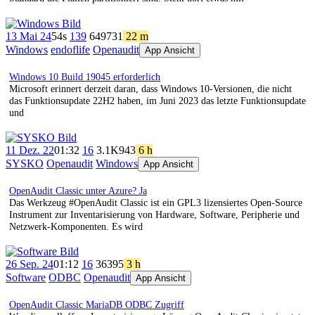
13 Mai 24
54s
139
649
731
22 m
Windows
endoflife
Openaudit
App Ansicht
Windows 10 Build 19045 erforderlich
Microsoft erinnert derzeit daran, dass Windows 10-Versionen, die nicht
das Funktionsupdate 22H2 haben, im Juni 2023 das letzte Funktionsupdate
und
11 Dez. 22
01:32
16
3.1K
943
6 h
SYSKO
Openaudit
Windows
App Ansicht
OpenAudit Classic unter Azure? Ja
Das Werkzeug #OpenAudit Classic ist ein GPL3 lizensiertes Open-Source
Instrument zur Inventarisierung von Hardware, Software, Peripherie und
Netzwerk-Komponenten. Es wird
26 Sep. 24
01:12
16
363
95
3 h
Software
ODBC
Openaudit
App Ansicht
OpenAudit Classic MariaDB ODBC Zugriff