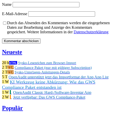
Name
E-Mail-Adresse
Durch das Absenden des Kommentars werden die eingegebenen
Daten zur Bearbeitung und Anzeige des Kommentars
gespeichert. Weitere Informationen in der
Datenschutzerklärung
Neueste
20 h
HTML
Sysko-Lesezeichen zum Browser-Import
2 T
Compliance Paket (nur mit gültiger Subscription)
ZIP
2 T
ZIP
Sysko-Unterlagen-Anleitungen-Details
5 T
OpenAudit unterstützt jetzt das Importformat der App App List
KI Werkzeug keine Abkürzung: Wie das GWS
1 W
Compliance Paket entstanden ist
1 W
OpenAudit Classic Hard-/Software-Inventar App
2 W
Jetzt verfügbar: Das GWS Compliance-Paket
Populär