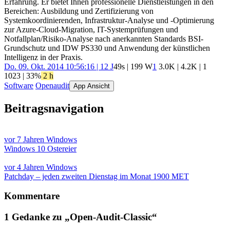
Erfahrung. Er bietet Ihnen professionelle Dienstleistungen in den
Bereichen: Ausbildung und Zertifizierung von
Systemkoordinierenden, Infrastruktur-Analyse und -Optimierung
zur Azure-Cloud-Migration, IT-Systemprüfungen und
Notfallplan/Risiko-Analyse nach anerkannten Standards BSI-
Grundschutz und IDW PS330 und Anwendung der künstlichen
Intelligenz in der Praxis.
Do. 09. Okt. 2014 10:56:16 | 12 J
49s | 199 W
1
3.0K
|
4.2K
|
1
1023
| 33%
2 h
Software
Openaudit
App Ansicht
Beitragsnavigation
vor 7 Jahren
Windows
Windows 10 Ostereier
vor 4 Jahren
Windows
Patchday – jeden zweiten Dienstag im Monat 1900 MET
Kommentare
1 Gedanke zu „
Open-Audit-Classic
“