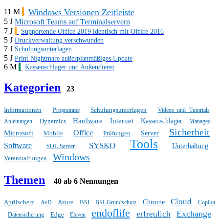
Windows Versionen Zeitleiste
11 M
5 J
Microsoft Teams auf Terminalservern
7 J
Supportende Office 2019 identisch mit Office 2016
5 J
Druckverwaltung verschwunden
7 J
Schulungsunterlagen
5 J
Print Nightmare außerplanmäßiges Update
6 M
Kassenschlager und Außendienst
Kategorien
23
Informationen
Schulungsunterlagen
Programme
Videos und Tutorials
Hardware
Internet
Dynamics
Kassenschlager
Anleitungen
Managed
Sicherheit
Office
Microsoft
Mobile
Prüfungen
Server
Tools
SYSKO
Software
Unterhaltung
SQL-Server
Windows
Veranstaltungen
Themen
40 ab 6 Nennungen
Cloud
Aprilscherz
Azure
BSI
Chrome
AvD
BSI-Grundschutz
Copilot
endoflife
Exchange
erfreulich
Edge
Datensicherung
Eleven