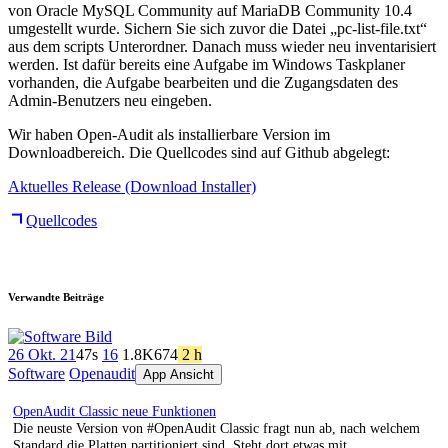
von Oracle MySQL Community auf MariaDB Community 10.4
umgestellt wurde. Sichern Sie sich zuvor die Datei „pc-list-file.txt“
aus dem scripts Unterordner. Danach muss wieder neu inventarisiert
werden. Ist dafür bereits eine Aufgabe im Windows Taskplaner
vorhanden, die Aufgabe bearbeiten und die Zugangsdaten des
Admin-Benutzers neu eingeben.
Wir haben Open-Audit als installierbare Version im
Downloadbereich. Die Quellcodes sind auf Github abgelegt:
Aktuelles Release (Download Installer)
Quellcodes
Verwandte Beiträge
26 Okt. 21
47s
16
1.8K
674
2 h
Software
Openaudit
App Ansicht
OpenAudit Classic neue Funktionen
Die neuste Version von #OpenAudit Classic fragt nun ab, nach welchem
Standard die Platten partitioniert sind. Steht dort etwas mit