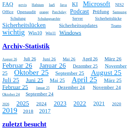
Microsoft
FAQ
KI
gevis
Java
NIS2
Hafnium
IaaS
Podcast
Prüfung
Office
Openaudit
Patchday
Samsung
orange
Schulung
Server
Sicherheitslücke
Schulungsarchiv
Sicherheitslücken
Sicherheitsupdates
Teams
wichtig
Windows
Win10
Win11
Archiv-Statistik
März 26
Juli 26
April 26
Juni 26
Mai 26
August 26
Februar 26
Januar 26
November
Dezember 25
Oktober 25
August 25
25
September 25
April 25
Juli 25
Juni 25
Mai 25
März 25
Februar 25
Dezember 24
November 24
Januar 25
September 24
Oktober 24
2025
2023
2022
2021
2024
2020
2026
2019
2017
2018
zuletzt besucht