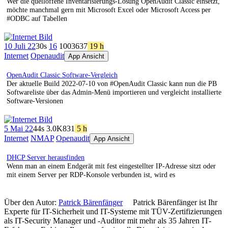
Wer die quelloffene Inventarisierungs-Lösung OpenAudit Classic einsetzt,
möchte manchmal gern mit Microsoft Excel oder Microsoft Access per
#ODBC auf Tabellen
10 Juli 22
30s
16
1003
637
19 h
Internet
Openaudit
App Ansicht
OpenAudit Classic Software-Vergleich
Der aktuelle Build 2022-07-10 von #OpenAudit Classic kann nun die PB
Softwareliste über das Admin-Menü importieren und vergleicht installierte
Software-Versionen
5 Mai 22
44s
3.0K
831
5 h
Internet
NMAP
Openaudit
App Ansicht
DHCP Server herausfinden
Wenn man an einem Endgerät mit fest eingestellter IP-Adresse sitzt oder
mit einem Server per RDP-Konsole verbunden ist, wird es
Über den Autor:
Patrick Bärenfänger
Patrick Bärenfänger ist Ihr
Experte für IT-Sicherheit und IT-Systeme mit TÜV-Zertifizierungen
als IT-Security Manager und -Auditor mit mehr als 35 Jahren IT-