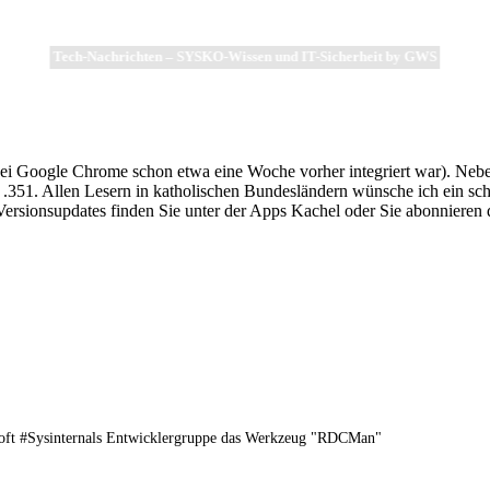
Tech-Nachrichten – SYSKO-Wissen und IT-Sicherheit by GWS
r bei Google Chrome schon etwa eine Woche vorher integriert war). Neb
.351. Allen Lesern in katholischen Bundesländern wünsche ich ein sch
 Versionsupdates finden Sie unter der Apps Kachel oder Sie abonniere
osoft #Sysinternals Entwicklergruppe das Werkzeug "RDCMan"