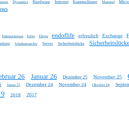
Hardware
Internet
Micro
Dynamics
Kassenschlager
tungen
Managed
ows
endoflife
Exchange
erfreulich
Edge
Datensicherung
Eleven
Sicherheitslück
hulung
Server
Sicherheitslücke
Schulungsarchiv
ebruar 26
Januar 26
November 25
Dezember 25
5
Dezember 24
November 24
Septe
Oktober 24
Januar 25
19
2017
2018