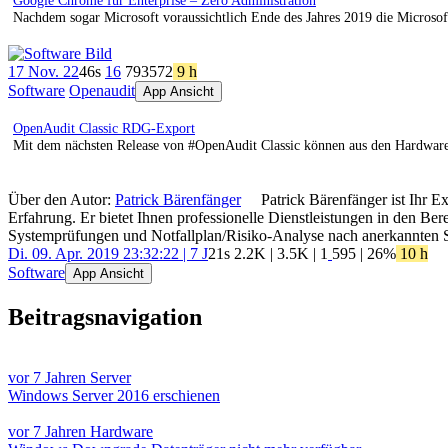
Google Chrome für Enterprise – Zero Administration
Nachdem sogar Microsoft voraussichtlich Ende des Jahres 2019 die Micros
17 Nov. 22
46s
16
793
572
9 h
Software
Openaudit
App Ansicht
OpenAudit Classic RDG-Export
Mit dem nächsten Release von #OpenAudit Classic können aus den Hardware
Über den Autor:
Patrick Bärenfänger
Patrick Bärenfänger ist Ihr E
Erfahrung. Er bietet Ihnen professionelle Dienstleistungen in den B
Systemprüfungen und Notfallplan/Risiko-Analyse nach anerkannten 
Di. 09. Apr. 2019 23:32:22 | 7 J
21s
2.2K
|
3.5K
|
1
595
| 26%
10 h
Software
App Ansicht
Beitragsnavigation
vor 7 Jahren
Server
Windows Server 2016 erschienen
vor 7 Jahren
Hardware