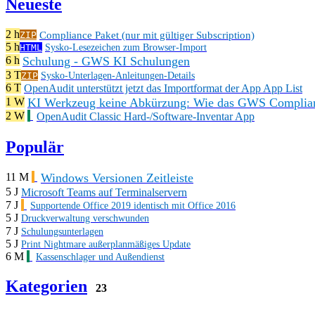
Neueste
2 h
Compliance Paket (nur mit gültiger Subscription)
ZIP
5 h
HTML
Sysko-Lesezeichen zum Browser-Import
Schulung - GWS KI Schulungen
6 h
3 T
ZIP
Sysko-Unterlagen-Anleitungen-Details
6 T
OpenAudit unterstützt jetzt das Importformat der App App List
KI Werkzeug keine Abkürzung: Wie das GWS Complianc
1 W
2 W
OpenAudit Classic Hard-/Software-Inventar App
Populär
Windows Versionen Zeitleiste
11 M
5 J
Microsoft Teams auf Terminalservern
7 J
Supportende Office 2019 identisch mit Office 2016
5 J
Druckverwaltung verschwunden
7 J
Schulungsunterlagen
5 J
Print Nightmare außerplanmäßiges Update
6 M
Kassenschlager und Außendienst
Kategorien
23