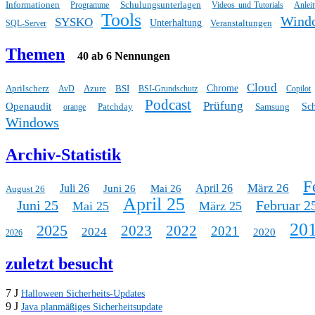
Informationen
Schulungsunterlagen
Programme
Videos und Tutorials
Anlei
Tools
Wind
SYSKO
Unterhaltung
Veranstaltungen
SQL-Server
Themen
40 ab 6 Nennungen
Cloud
Aprilscherz
Azure
BSI
Chrome
AvD
BSI-Grundschutz
Copilot
Podcast
Prüfung
Openaudit
Patchday
Samsung
Sc
orange
Windows
Archiv-Statistik
F
März 26
Juli 26
April 26
Juni 26
Mai 26
August 26
April 25
Juni 25
Februar 2
Mai 25
März 25
20
2025
2023
2022
2021
2024
2020
2026
zuletzt besucht
7 J
Halloween Sicherheits-Updates
9 J
Java planmäßiges Sicherheitsupdate