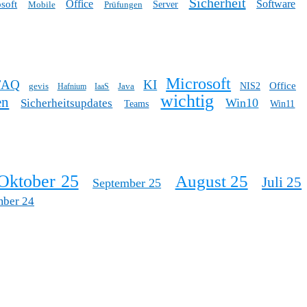
Sicherheit
Office
Software
soft
Mobile
Prüfungen
Server
Microsoft
FAQ
KI
Office
gevis
Java
NIS2
Hafnium
IaaS
wichtig
en
Win10
Sicherheitsupdates
Teams
Win11
Oktober 25
August 25
Juli 25
September 25
mber 24