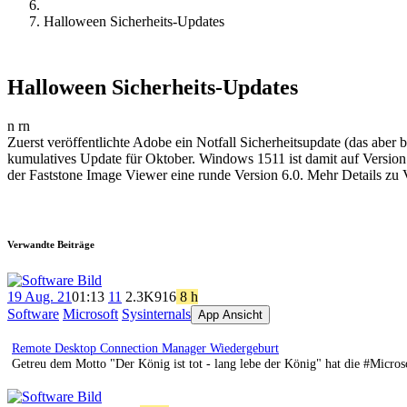
Halloween Sicherheits-Updates
Halloween Sicherheits-Updates
n rn
Zuerst veröffentlichte Adobe ein Notfall Sicherheitsupdate (das abe
kumulatives Update für Oktober. Windows 1511 ist damit auf Version 
der Faststone Image Viewer eine runde Version 6.0. Mehr Details zu
Verwandte Beiträge
19 Aug. 21
01:13
11
2.3K
916
8 h
Software
Microsoft
Sysinternals
App Ansicht
Remote Desktop Connection Manager Wiedergeburt
Getreu dem Motto "Der König ist tot - lang lebe der König" hat die #Micr