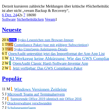
Derzeit kursieren zahlreiche Meldungen über kritische #Sicherheitslü
ist aber nicht „veeam Backup & Recovery“,
6 Dez. 24
42s
7
186
90
Software
Sicherheitslücken
Veeam
1
Neueste
20 h
HTML
Sysko-Lesezeichen zum Browser-Import
1 T
Compliance Paket (nur mit gültiger Subscription)
ZIP
3 T
ZIP
Sysko-Unterlagen-Anleitungen-Details
6 T
OpenAudit unterstützt jetzt das Importformat der App App List
KI Werkzeug keine Abkürzung: Wie das GWS Complianc
1 W
2 W
OpenAudit Classic Hard-/Software-Inventar App
2 W
Jetzt verfügbar: Das GWS Compliance-Paket
Populär
Windows Versionen Zeitleiste
11 M
5 J
Microsoft Teams auf Terminalservern
7 J
Supportende Office 2019 identisch mit Office 2016
5 J
Druckverwaltung verschwunden
7 J
Schulungsunterlagen