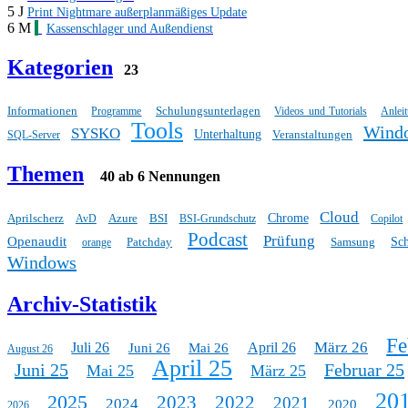
5 J
Print Nightmare außerplanmäßiges Update
6 M
Kassenschlager und Außendienst
Kategorien
23
Informationen
Schulungsunterlagen
Programme
Videos und Tutorials
Anlei
Tools
Wind
SYSKO
Unterhaltung
Veranstaltungen
SQL-Server
Themen
40 ab 6 Nennungen
Cloud
Aprilscherz
Azure
BSI
Chrome
AvD
BSI-Grundschutz
Copilot
Podcast
Prüfung
Openaudit
Patchday
Samsung
Sc
orange
Windows
Archiv-Statistik
Fe
März 26
Juli 26
April 26
Juni 26
Mai 26
August 26
April 25
Juni 25
Februar 25
Mai 25
März 25
20
2025
2023
2022
2021
2024
2020
2026