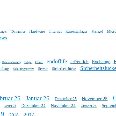
Hardware
Internet
Micro
Dynamics
Kassenschlager
tungen
Managed
ows
endoflife
Exchange
erfreulich
Edge
Datensicherung
Eleven
Sicherheitslück
hulung
Server
Sicherheitslücke
Schulungsarchiv
O
bruar 26
Januar 26
November 25
Dezember 25
Dezember 24
November 24
Septem
Oktober 24
Januar 25
19
2017
2018