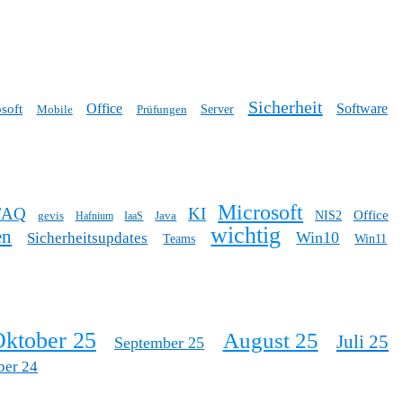
Sicherheit
Office
Software
soft
Mobile
Prüfungen
Server
Microsoft
FAQ
KI
Office
gevis
Java
NIS2
Hafnium
IaaS
wichtig
en
Win10
Sicherheitsupdates
Teams
Win11
ktober 25
August 25
Juli 25
September 25
ber 24