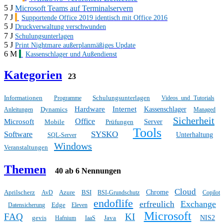
5 J
Microsoft Teams auf Terminalservern
7 J
Supportende Office 2019 identisch mit Office 2016
5 J
Druckverwaltung verschwunden
7 J
Schulungsunterlagen
5 J
Print Nightmare außerplanmäßiges Update
6 M
Kassenschlager und Außendienst
Kategorien
23
Informationen
Schulungsunterlagen
Programme
Videos und Tutorials
Hardware
Internet
Dynamics
Kassenschlager
Anleitungen
Managed
Sicherheit
Office
Microsoft
Mobile
Prüfungen
Server
Tools
SYSKO
Software
Unterhaltung
SQL-Server
Windows
Veranstaltungen
Themen
40 ab 6 Nennungen
Cloud
Aprilscherz
Azure
BSI
Chrome
AvD
BSI-Grundschutz
Copilot
endoflife
Exchange
erfreulich
Edge
Datensicherung
Eleven
Microsoft
FAQ
KI
gevis
Java
NIS2
Hafnium
IaaS