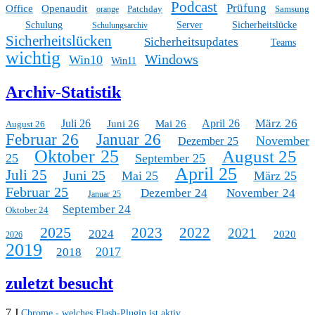
Podcast
Prüfung
Office
Openaudit
Patchday
Samsung
orange
Schulung
Server
Sicherheitslücke
Schulungsarchiv
Sicherheitslücken
Sicherheitsupdates
Teams
wichtig
Windows
Win10
Win11
Archiv-Statistik
März 26
Juli 26
April 26
Juni 26
Mai 26
August 26
Februar 26
Januar 26
November
Dezember 25
Oktober 25
August 25
25
September 25
April 25
Juli 25
Juni 25
Mai 25
März 25
Februar 25
Dezember 24
November 24
Januar 25
September 24
Oktober 24
2025
2023
2022
2021
2024
2020
2026
2019
2017
2018
zuletzt besucht
7 J
Chrome - welches Flash-Plugin ist aktiv