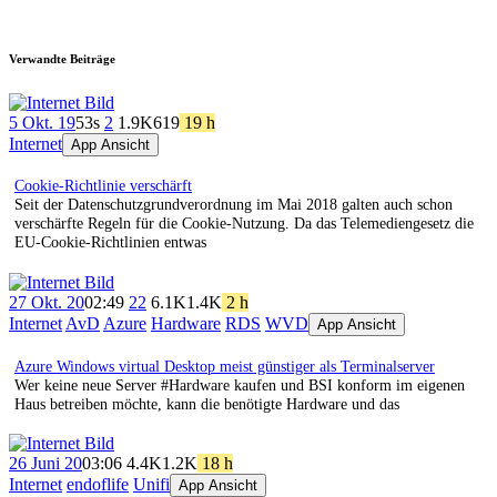
Verwandte Beiträge
5 Okt. 19
53s
2
1.9K
619
19 h
Internet
App Ansicht
Cookie-Richtlinie verschärft
Seit der Datenschutzgrundverordnung im Mai 2018 galten auch schon
verschärfte Regeln für die Cookie-Nutzung. Da das Telemediengesetz die
EU-Cookie-Richtlinien entwas
27 Okt. 20
02:49
22
6.1K
1.4K
2 h
Internet
AvD
Azure
Hardware
RDS
WVD
App Ansicht
Azure Windows virtual Desktop meist günstiger als Terminalserver
Wer keine neue Server #Hardware kaufen und BSI konform im eigenen
Haus betreiben möchte, kann die benötigte Hardware und das
26 Juni 20
03:06
4.4K
1.2K
18 h
Internet
endoflife
Unifi
App Ansicht