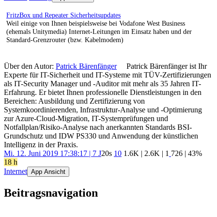
FritzBox und Repeater Sicherheitsupdates
Weil einige von Ihnen beispielsweise bei Vodafone West Business
(ehemals Unitymedia) Internet-Leitungen im Einsatz haben und der
Standard-Grenzrouter (bzw. Kabelmodem)
Über den Autor:
Patrick Bärenfänger
Patrick Bärenfänger ist Ihr
Experte für IT-Sicherheit und IT-Systeme mit TÜV-Zertifizierungen
als IT-Security Manager und -Auditor mit mehr als 35 Jahren IT-
Erfahrung. Er bietet Ihnen professionelle Dienstleistungen in den
Bereichen: Ausbildung und Zertifizierung von
Systemkoordinierenden, Infrastruktur-Analyse und -Optimierung
zur Azure-Cloud-Migration, IT-Systemprüfungen und
Notfallplan/Risiko-Analyse nach anerkannten Standards BSI-
Grundschutz und IDW PS330 und Anwendung der künstlichen
Intelligenz in der Praxis.
Mi. 12. Juni 2019 17:38:17 | 7 J
20s
10
1.6K
|
2.6K
|
1
726
| 43%
18 h
Internet
App Ansicht
Beitragsnavigation