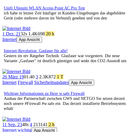
Unifi Ubiquiti WLAN Access Point AC Pro Test
ich habe in letzter Zeit häufiger in Kunden-Umgebungen das abgebildete
Gerät (oder mehrere davon im Verbund) gesehen und von den
1 Dez. 21
32s
1.4K
698
20 h
Internet
App Ansicht
Internet-Revolution: Gasfaser für alle!
Gestern im ntv Ratgeber Technik: Glasfaser war vorgestern. Die neue
Variante „Gasfaser“ ist deutlich günstiger und senkt den CO2-Ausstoß um
26 März 19
01:40
3
2.3K
872
1 T
Internet
Firewall
Sicherheitsupdates
App Ansicht
Wichtige Informationen zu Ihrer w.safe Firewall
Ausbau der Partnerschaft zwischen GWS und NETGO Sie setzen derzeit
noch unsere #Firewall #w.safe ein. Das derzeit installierte Betriebssystem
erhält
11 Sep. 23
48s
4
213
141
2 h
Internet
wichtig
App Ansicht