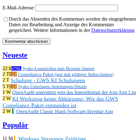
E-Mail-Adresse
Durch das Absenden des Kommentars werden die eingegebenen
Daten zur Bearbeitung und Anzeige des Kommentars
gespeichert. Weitere Informationen in der
Datenschutzerklärung
Neueste
22 h
HTML
Sysko-Lesezeichen zum Browser-Import
2 T
Compliance Paket (nur mit gültiger Subscription)
ZIP
Schulung - GWS KI Schulungen
2 T
5 T
ZIP
Sysko-Unterlagen-Anleitungen-Details
1 W
OpenAudit unterstützt jetzt das Importformat der App App List
KI Werkzeug keine Abkürzung: Wie das GWS
2 W
Compliance Paket entstanden ist
2 W
OpenAudit Classic Hard-/Software-Inventar App
Populär
Windows Versionen Zeitleiste
11 M