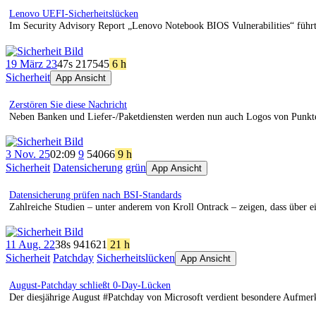
Lenovo UEFI-Sicherheitslücken
Im Security Advisory Report „Lenovo Notebook BIOS Vulnerabilities“ füh
19 März 23
47s
217
545
6 h
Sicherheit
App Ansicht
Zerstören Sie diese Nachricht
Neben Banken und Liefer-/Paketdiensten werden nun auch Logos von Punkt
3 Nov. 25
02:09
9
540
66
9 h
Sicherheit
Datensicherung
grün
App Ansicht
Datensicherung prüfen nach BSI-Standards
Zahlreiche Studien – unter anderem von Kroll Ontrack – zeigen, dass über e
11 Aug. 22
38s
941
621
21 h
Sicherheit
Patchday
Sicherheitslücken
App Ansicht
August-Patchday schließt 0-Day-Lücken
Der diesjährige August #Patchday von Microsoft verdient besondere Aufmerk