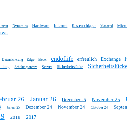
Hardware
Internet
Micro
Dynamics
Kassenschlager
tungen
Managed
ows
endoflife
Exchange
erfreulich
Edge
Datensicherung
Eleven
Sicherheitslück
hulung
Server
Sicherheitslücke
Schulungsarchiv
ebruar 26
Januar 26
November 25
Dezember 25
5
Dezember 24
November 24
Septe
Oktober 24
Januar 25
19
2017
2018