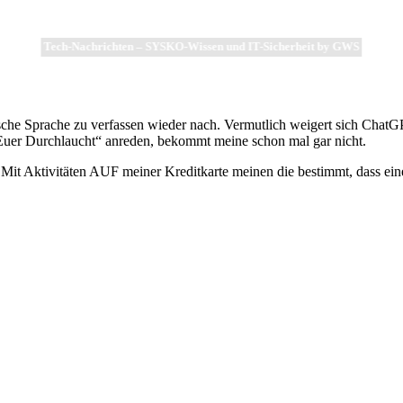
Tech-Nachrichten – SYSKO-Wissen und IT-Sicherheit by GWS
utsche Sprache zu verfassen wieder nach. Vermutlich weigert sich ChatG
Euer Durchlaucht“ anreden, bekommt meine schon mal gar nicht.
it Aktivitäten AUF meiner Kreditkarte meinen die bestimmt, dass eine