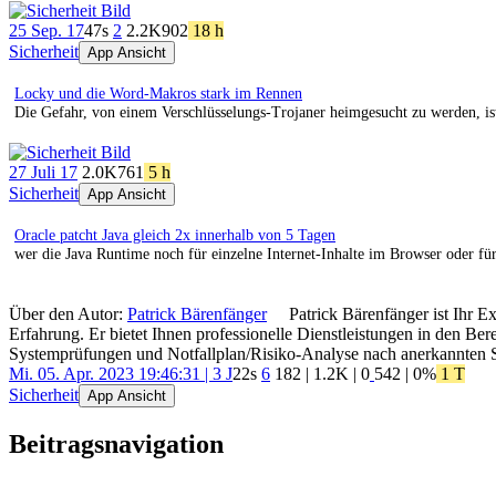
25 Sep. 17
47s
2
2.2K
902
18 h
Sicherheit
App Ansicht
Locky und die Word-Makros stark im Rennen
Die Gefahr, von einem Verschlüsselungs-Trojaner heimgesucht zu werden, is
27 Juli 17
2.0K
761
5 h
Sicherheit
App Ansicht
Oracle patcht Java gleich 2x innerhalb von 5 Tagen
wer die Java Runtime noch für einzelne Internet-Inhalte im Browser oder fü
Über den Autor:
Patrick Bärenfänger
Patrick Bärenfänger ist Ihr E
Erfahrung. Er bietet Ihnen professionelle Dienstleistungen in den B
Systemprüfungen und Notfallplan/Risiko-Analyse nach anerkannten 
Mi. 05. Apr. 2023 19:46:31 | 3 J
22s
6
182
|
1.2K
|
0
542
| 0%
1 T
Sicherheit
App Ansicht
Beitragsnavigation