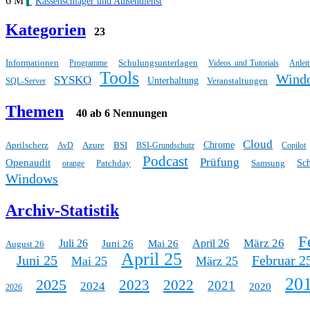
6 M
Kassenschlager und Außendienst
Kategorien
23
Informationen
Schulungsunterlagen
Programme
Videos und Tutorials
Anlei
Tools
Wind
SYSKO
Unterhaltung
Veranstaltungen
SQL-Server
Themen
40 ab 6 Nennungen
Cloud
Aprilscherz
Azure
BSI
Chrome
AvD
BSI-Grundschutz
Copilot
Podcast
Prüfung
Openaudit
Patchday
Samsung
Sc
orange
Windows
Archiv-Statistik
F
März 26
Juli 26
April 26
Juni 26
Mai 26
August 26
April 25
Juni 25
Februar 2
Mai 25
März 25
20
2025
2023
2022
2021
2024
2020
2026