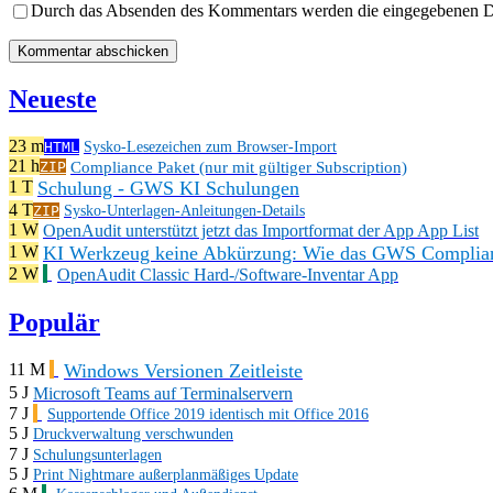
Durch das Absenden des Kommentars werden die eingegebenen Dat
Neueste
23 m
HTML
Sysko-Lesezeichen zum Browser-Import
21 h
Compliance Paket (nur mit gültiger Subscription)
ZIP
Schulung - GWS KI Schulungen
1 T
4 T
ZIP
Sysko-Unterlagen-Anleitungen-Details
1 W
OpenAudit unterstützt jetzt das Importformat der App App List
KI Werkzeug keine Abkürzung: Wie das GWS Complianc
1 W
2 W
OpenAudit Classic Hard-/Software-Inventar App
Populär
Windows Versionen Zeitleiste
11 M
5 J
Microsoft Teams auf Terminalservern
7 J
Supportende Office 2019 identisch mit Office 2016
5 J
Druckverwaltung verschwunden
7 J
Schulungsunterlagen
5 J
Print Nightmare außerplanmäßiges Update