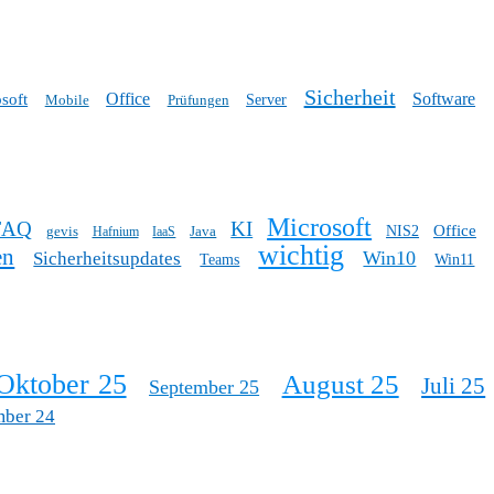
Sicherheit
Office
Software
soft
Mobile
Prüfungen
Server
Microsoft
FAQ
KI
Office
gevis
Java
NIS2
Hafnium
IaaS
wichtig
en
Win10
Sicherheitsupdates
Teams
Win11
Oktober 25
August 25
Juli 25
September 25
mber 24