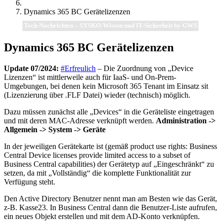
Dynamics 365 BC Gerätelizenzen
Tech-Nachrichten – SYSKO-Wissen und IT-Sicherheit by GWS
Dynamics 365 BC Gerätelizenzen
Update 07/2024:
#Erfreulich
– Die Zuordnung von „Device
Lizenzen“ ist mittlerweile auch für IaaS- und On-Prem-
Umgebungen, bei denen kein Microsoft 365 Tenant im Einsatz sit
(Lizenzierung über .FLF Datei) wieder (technisch) möglich.
Dazu müssen zunächst alle „Devices“ in die Geräteliste eingetragen
und mit deren MAC-Adresse verknüpft werden.
Administration ->
Allgemein -> System -> Geräte
In der jeweiligen Gerätekarte ist (gemäß product use rights: Business
Central Device licenses provide
limited access to a subset of
Business Central capabilities
) der Gerätetyp auf „Eingeschränkt“ zu
setzen, da mit „Vollständig“ die komplette Funktionalität zur
Verfügung steht.
Den Active Directory Benutzer nennt man am Besten wie das Gerät,
z-B. Kasse23. In Business Central dann die Benutzer-Liste aufrufen,
ein neues Objekt erstellen und mit dem AD-Konto verknüpfen.