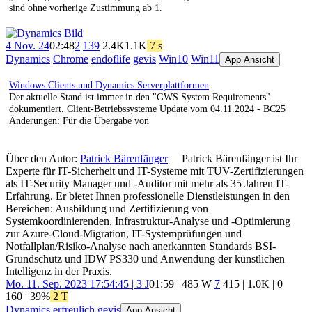
sind ohne vorherige Zustimmung ab 1.
4 Nov. 24
02:48
2
139
2.4K
1.1K
7 s
Dynamics
Chrome
endoflife
gevis
Win10
Win11
App Ansicht
Windows Clients und Dynamics Serverplattformen
Der aktuelle Stand ist immer in den "GWS System Requirements"
dokumentiert. Client-Betriebssysteme Update vom 04.11.2024 - BC25
Änderungen: Für die Übergabe von
Über den Autor:
Patrick Bärenfänger
Patrick Bärenfänger ist Ihr
Experte für IT-Sicherheit und IT-Systeme mit TÜV-Zertifizierungen
als IT-Security Manager und -Auditor mit mehr als 35 Jahren IT-
Erfahrung. Er bietet Ihnen professionelle Dienstleistungen in den
Bereichen: Ausbildung und Zertifizierung von
Systemkoordinierenden, Infrastruktur-Analyse und -Optimierung
zur Azure-Cloud-Migration, IT-Systemprüfungen und
Notfallplan/Risiko-Analyse nach anerkannten Standards BSI-
Grundschutz und IDW PS330 und Anwendung der künstlichen
Intelligenz in der Praxis.
Mo. 11. Sep. 2023 17:54:45 | 3 J
01:59 | 485 W
7
415
|
1.0K
|
0
160
| 39%
2 T
Dynamics
erfreulich
gevis
App Ansicht