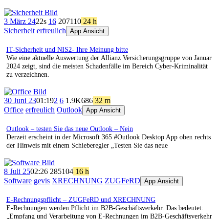
3 März 24
22s
16
207
110
24 h
Sicherheit
erfreulich
App Ansicht
IT-Sicherheit und NIS2- Ihre Meinung bitte
Wie eine aktuelle Auswertung der Allianz Versicherungsgruppe von Januar
2024 zeigt, sind die meisten Schadenfälle im Bereich Cyber-Kriminalität
zu verzeichnen.
30 Juni 23
01:19
2
6
1.9K
686
32 m
Office
erfreulich
Outlook
App Ansicht
Outlook – testen Sie das neue Outlook – Nein
Derzeit erscheint in der Microsoft 365 #Outlook Desktop App oben rechts
der Hinweis mit einem Schieberegler „Testen Sie das neue
8 Juli 25
02:26
285
104
16 h
Software
gevis
XRECHNUNG
ZUGFeRD
App Ansicht
E-Rechnungspflicht – ZUGFeRD und XRECHNUNG
E-Rechnungen werden Pflicht im B2B-Geschäftsverkehr. Das bedeutet:
„Empfang und Verarbeitung von E-Rechnungen im B2B-Geschäftsverkehr