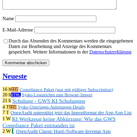
Name
E-Mail-Adresse
Durch das Absenden des Kommentars werden die eingegebenen
Daten zur Bearbeitung und Anzeige des Kommentars
gespeichert. Weitere Informationen in der
Datenschutzerklärung
Neueste
16 h
Compliance Paket (nur mit gültiger Subscription)
ZIP
20 h
HTML
Sysko-Lesezeichen zum Browser-Import
Schulung - GWS KI Schulungen
21 h
4 T
ZIP
Sysko-Unterlagen-Anleitungen-Details
7 T
OpenAudit unterstützt jetzt das Importformat der App App List
KI Werkzeug keine Abkürzung: Wie das GWS
1 W
Compliance Paket entstanden ist
2 W
OpenAudit Classic Hard-/Software-Inventar App