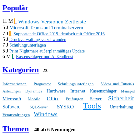
Populär
Windows Versionen Zeitleiste
11 M
5 J
Microsoft Teams auf Terminalservern
7 J
Supportende Office 2019 identisch mit Office 2016
5 J
Druckverwaltung verschwunden
7 J
Schulungsunterlagen
5 J
Print Nightmare außerplanmäßiges Update
6 M
Kassenschlager und Außendienst
Kategorien
23
Informationen
Schulungsunterlagen
Programme
Videos und Tutorials
Hardware
Internet
Dynamics
Kassenschlager
Anleitungen
Managed
Sicherheit
Office
Microsoft
Mobile
Prüfungen
Server
Tools
SYSKO
Software
Unterhaltung
SQL-Server
Windows
Veranstaltungen
Themen
40 ab 6 Nennungen