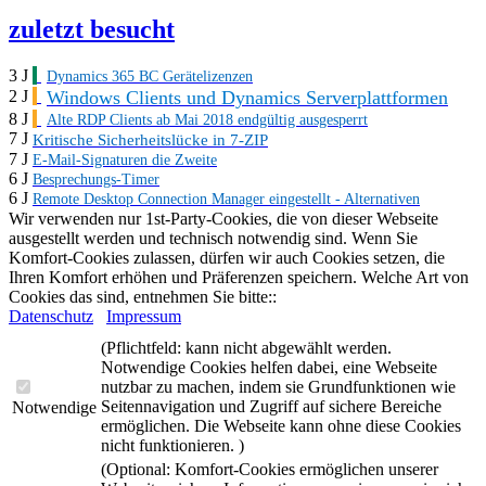
zuletzt besucht
3 J
Dynamics 365 BC Gerätelizenzen
Windows Clients und Dynamics Serverplattformen
2 J
8 J
Alte RDP Clients ab Mai 2018 endgültig ausgesperrt
7 J
Kritische Sicherheitslücke in 7-ZIP
7 J
E-Mail-Signaturen die Zweite
6 J
Besprechungs-Timer
6 J
Remote Desktop Connection Manager eingestellt - Alternativen
Wir verwenden nur 1st-Party-Cookies, die von dieser Webseite
ausgestellt werden und technisch notwendig sind. Wenn Sie
Komfort-Cookies zulassen, dürfen wir auch Cookies setzen, die
Ihren Komfort erhöhen und Präferenzen speichern. Welche Art von
Cookies das sind, entnehmen Sie bitte::
Datenschutz
Impressum
(Pflichtfeld: kann nicht abgewählt werden.
Notwendige Cookies helfen dabei, eine Webseite
nutzbar zu machen, indem sie Grundfunktionen wie
Seitennavigation und Zugriff auf sichere Bereiche
Notwendige
ermöglichen. Die Webseite kann ohne diese Cookies
nicht funktionieren. )
(Optional: Komfort-Cookies ermöglichen unserer