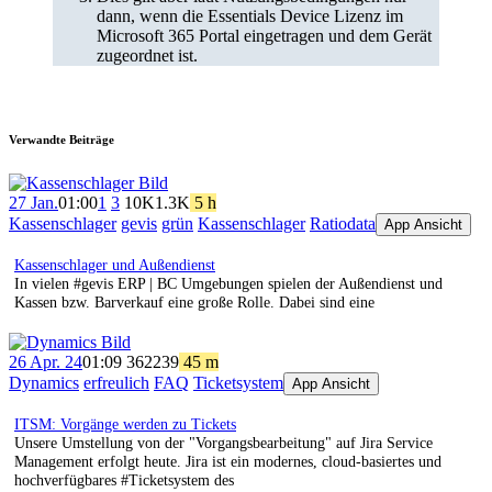
dann, wenn die Essentials Device Lizenz im
Microsoft 365 Portal eingetragen und dem Gerät
zugeordnet ist.
Verwandte Beiträge
27 Jan.
01:00
1
3
10K
1.3K
5 h
Kassenschlager
gevis
grün
Kassenschlager
Ratiodata
App Ansicht
Kassenschlager und Außendienst
In vielen #gevis ERP | BC Umgebungen spielen der Außendienst und
Kassen bzw. Barverkauf eine große Rolle. Dabei sind eine
26 Apr. 24
01:09
362
239
45 m
Dynamics
erfreulich
FAQ
Ticketsystem
App Ansicht
ITSM: Vorgänge werden zu Tickets
Unsere Umstellung von der "Vorgangsbearbeitung" auf Jira Service
Management erfolgt heute. Jira ist ein modernes, cloud-basiertes und
hochverfügbares #Ticketsystem des