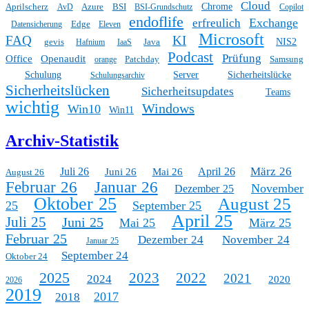
Cloud
Aprilscherz
Azure
BSI
Chrome
AvD
BSI-Grundschutz
Copilot
endoflife
Exchange
erfreulich
Edge
Datensicherung
Eleven
Microsoft
FAQ
KI
gevis
Java
NIS2
Hafnium
IaaS
Podcast
Prüfung
Office
Openaudit
Patchday
Samsung
orange
Schulung
Server
Sicherheitslücke
Schulungsarchiv
Sicherheitslücken
Sicherheitsupdates
Teams
wichtig
Windows
Win10
Win11
Archiv-Statistik
März 26
Juli 26
April 26
Juni 26
Mai 26
August 26
Februar 26
Januar 26
November
Dezember 25
Oktober 25
August 25
25
September 25
April 25
Juli 25
Juni 25
Mai 25
März 25
Februar 25
Dezember 24
November 24
Januar 25
September 24
Oktober 24
2025
2023
2022
2021
2024
2020
2026
2019
2017
2018