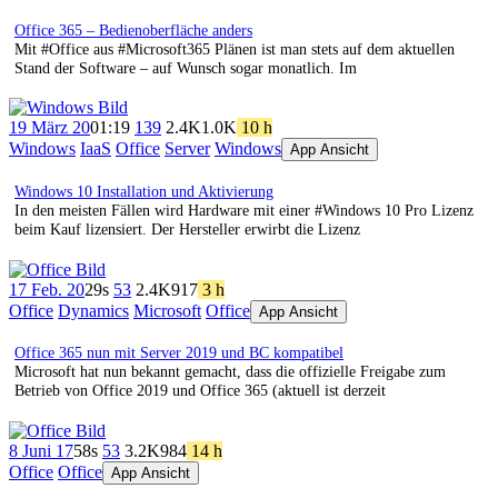
Office 365 – Bedienoberfläche anders
Mit #Office aus #Microsoft365 Plänen ist man stets auf dem aktuellen
Stand der Software – auf Wunsch sogar monatlich. Im
19 März 20
01:19
139
2.4K
1.0K
10 h
Windows
IaaS
Office
Server
Windows
App Ansicht
Windows 10 Installation und Aktivierung
In den meisten Fällen wird Hardware mit einer #Windows 10 Pro Lizenz
beim Kauf lizensiert. Der Hersteller erwirbt die Lizenz
17 Feb. 20
29s
53
2.4K
917
3 h
Office
Dynamics
Microsoft
Office
App Ansicht
Office 365 nun mit Server 2019 und BC kompatibel
Microsoft hat nun bekannt gemacht, dass die offizielle Freigabe zum
Betrieb von Office 2019 und Office 365 (aktuell ist derzeit
8 Juni 17
58s
53
3.2K
984
14 h
Office
Office
App Ansicht