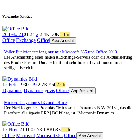
Verwandte Beiträge
26 Feb. 21
01:24
2
2.4K
1.0K
11 m
Office
Exchange
Office
App Ansicht
Voller Funktionsumfang nur mit Microsoft 365 und Office 2019
Die Anschaffung eines neuen #Exchange-Servers oder die Aktualisierung
des Produkts ist im Durchschnitt mit sehr hohen Investitionen im 5-
stelligen Bereich
12 Feb. 19
30s
79
2.2K
794
22 h
Dynamics
Dynamics
gevis
Office
App Ansicht
Microsoft Dynamics BC und Office
Der Nachfolger des Produkts "Microsoft #Dynamics NAV 2018", das die
Plattform für #gevis ERP | BC bildet, ist "Microsoft Dynamics
17 Nov. 21
01:02
53
1.8K
683
11 h
Office
Microsoft
Microsoft365
Office
App Ansicht