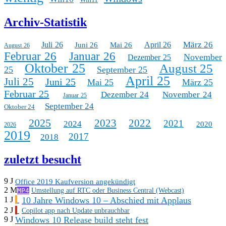
Archiv-Statistik
März 26
Juli 26
April 26
Juni 26
Mai 26
August 26
Februar 26
Januar 26
November
Dezember 25
Oktober 25
August 25
25
September 25
April 25
Juli 25
Juni 25
Mai 25
März 25
Februar 25
Dezember 24
November 24
Januar 25
September 24
Oktober 24
2025
2023
2022
2021
2024
2020
2026
2019
2017
2018
zuletzt besucht
9 J
Office 2019 Kaufversion angekündigt
2 M
MP4
Umstellung auf RTC oder Business Central (Webcast)
10 Jahre Windows 10 – Abschied mit Applaus
1 J
2 J
Copilot app nach Update unbrauchbar
Windows 10 Release build steht fest
9 J