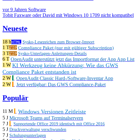
vor 9 Jahren
Software
Tobit Faxware oder David mit Windows 10 1709 nicht kompatibel
Neueste
18 h
HTML
Sysko-Lesezeichen zum Browser-Import
1 T
Compliance Paket (nur mit gültiger Subscription)
ZIP
3 T
ZIP
Sysko-Unterlagen-Anleitungen-Details
6 T
OpenAudit unterstützt jetzt das Importformat der App App List
KI Werkzeug keine Abkürzung: Wie das GWS
1 W
Compliance Paket entstanden ist
2 W
OpenAudit Classic Hard-/Software-Inventar App
2 W
Jetzt verfügbar: Das GWS Compliance-Paket
Populär
Windows Versionen Zeitleiste
11 M
5 J
Microsoft Teams auf Terminalservern
7 J
Supportende Office 2019 identisch mit Office 2016
5 J
Druckverwaltung verschwunden
7 J
Schulungsunterlagen