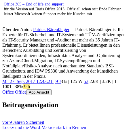
Office 365 – End of life and support
für die Version auf Basis Office 2013. Offiziell schon seit Ende Februar
leistet Microsoft keinen Support mehr für Kunden mit
Über den Autor:
Patrick Bärenfänger
Patrick Bärenfänger ist Ihr
Experte für IT-Sicherheit und IT-Systeme mit TÜV-Zertifizierungen
als IT-Security Manager und -Auditor mit mehr als 35 Jahren IT-
Erfahrung. Er bietet Ihnen professionelle Dienstleistungen in den
Bereichen: Ausbildung und Zertifizierung von
Systemkoordinierenden, Infrastruktur-Analyse und -Optimierung
zur Azure-Cloud-Migration, IT-Systemprüfungen und
Notfallplan/Risiko-Analyse nach anerkannten Standards BSI-
Grundschutz und IDW PS330 und Anwendung der künstlichen
Intelligenz in der Praxis.
Mi. 27. Sep. 2017 12:43:21 | 9 J
31s | 125 W
53
2.6K
|
3.2K
|
1
1001
| 38%
9 h
Office
Office
App Ansicht
Beitragsnavigation
vor 9 Jahren
Sicherheit
Locky und die Word-Makros stark im Rennen