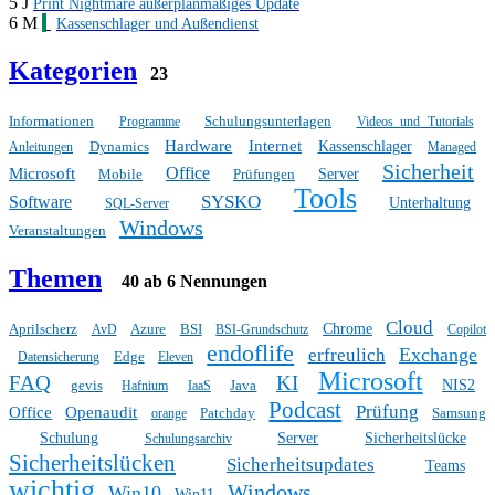
5 J
Print Nightmare außerplanmäßiges Update
6 M
Kassenschlager und Außendienst
Kategorien
23
Informationen
Schulungsunterlagen
Programme
Videos und Tutorials
Hardware
Internet
Dynamics
Kassenschlager
Anleitungen
Managed
Sicherheit
Office
Microsoft
Mobile
Prüfungen
Server
Tools
SYSKO
Software
Unterhaltung
SQL-Server
Windows
Veranstaltungen
Themen
40 ab 6 Nennungen
Cloud
Aprilscherz
Azure
BSI
Chrome
AvD
BSI-Grundschutz
Copilot
endoflife
Exchange
erfreulich
Edge
Datensicherung
Eleven
Microsoft
FAQ
KI
gevis
Java
NIS2
Hafnium
IaaS
Podcast
Prüfung
Office
Openaudit
Patchday
Samsung
orange
Schulung
Server
Sicherheitslücke
Schulungsarchiv
Sicherheitslücken
Sicherheitsupdates
Teams
wichtig
Windows
Win10
Win11