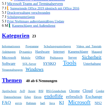
5 J
Microsoft Teams auf Terminalservern
7 J
Supportende Office 2019 identisch mit Office 2016
5 J
Druckverwaltung verschwunden
7 J
Schulungsunterlagen
5 J
Print Nightmare außerplanmäßiges Update
6 M
Kassenschlager und Außendienst
Kategorien
23
Informationen
Schulungsunterlagen
Programme
Videos und Tutorials
Hardware
Internet
Dynamics
Kassenschlager
Anleitungen
Managed
Sicherheit
Office
Microsoft
Mobile
Prüfungen
Server
Tools
SYSKO
Software
Unterhaltung
SQL-Server
Windows
Veranstaltungen
Themen
40 ab 6 Nennungen
Cloud
Aprilscherz
Azure
BSI
Chrome
AvD
BSI-Grundschutz
Copilot
endoflife
Exchange
erfreulich
Edge
Datensicherung
Eleven
Microsoft
FAQ
KI
gevis
Java
NIS2
Hafnium
IaaS