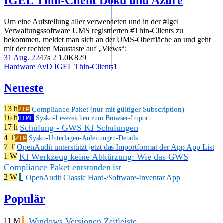
IGEL Thin-Client Doku und Azure
Um eine Aufstellung aller verwendeten und in der #Igel
Verwaltungssoftware UMS registrierten #Thin-Clients zu
bekommen, meldet man sich an der UMS-Oberfläche an und geht
mit der rechten Maustaste auf „Views“:
31 Aug. 22
47s
2
1.0K
829
Hardware
AvD
IGEL
Thin-Clients
1
Neueste
13 h
Compliance Paket (nur mit gültiger Subscription)
ZIP
16 h
HTML
Sysko-Lesezeichen zum Browser-Import
Schulung - GWS KI Schulungen
17 h
4 T
ZIP
Sysko-Unterlagen-Anleitungen-Details
7 T
OpenAudit unterstützt jetzt das Importformat der App App List
KI Werkzeug keine Abkürzung: Wie das GWS
1 W
Compliance Paket entstanden ist
2 W
OpenAudit Classic Hard-/Software-Inventar App
Populär
Windows Versionen Zeitleiste
11 M