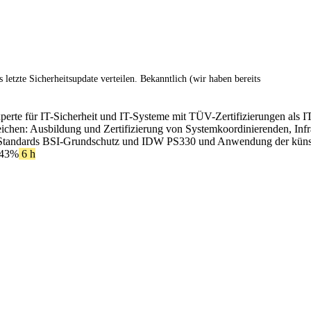
tzte Sicherheitsupdate verteilen. Bekanntlich (wir haben bereits
xperte für IT-Sicherheit und IT-Systeme mit TÜV-Zertifizierungen als I
ereichen: Ausbildung und Zertifizierung von Systemkoordinierenden, In
Standards BSI-Grundschutz und IDW PS330 und Anwendung der künstlic
 43%
6 h