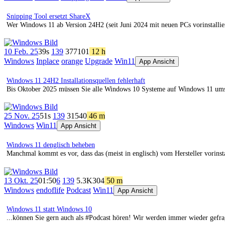
Snipping Tool ersetzt ShareX
Wer Windows 11 ab Version 24H2 (seit Juni 2024 mit neuen PCs vorinstallie
10 Feb. 25
39s
139
377
101
12 h
Windows
Inplace
orange
Upgrade
Win11
App Ansicht
Windows 11 24H2 Installationsquellen fehlerhaft
Bis Oktober 2025 müssen Sie alle Windows 10 Systeme auf Windows 11 umstel
25 Nov. 25
51s
139
315
40
46 m
Windows
Win11
App Ansicht
Windows 11 denglisch beheben
Manchmal kommt es vor, dass das (meist in englisch) vom Hersteller vorinst
13 Okt. 25
01:50
6
139
5.3K
304
50 m
Windows
endoflife
Podcast
Win11
App Ansicht
Windows 11 statt Windows 10
...können Sie gern auch als #Podcast hören! Wir werden immer wieder gefra