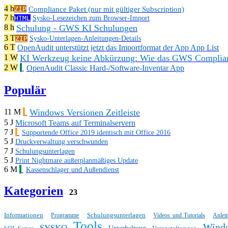
4 h
Compliance Paket (nur mit gültiger Subscription)
ZIP
7 h
HTML
Sysko-Lesezeichen zum Browser-Import
Schulung - GWS KI Schulungen
8 h
3 T
ZIP
Sysko-Unterlagen-Anleitungen-Details
6 T
OpenAudit unterstützt jetzt das Importformat der App App List
KI Werkzeug keine Abkürzung: Wie das GWS Complianc
1 W
2 W
OpenAudit Classic Hard-/Software-Inventar App
Populär
Windows Versionen Zeitleiste
11 M
5 J
Microsoft Teams auf Terminalservern
7 J
Supportende Office 2019 identisch mit Office 2016
5 J
Druckverwaltung verschwunden
7 J
Schulungsunterlagen
5 J
Print Nightmare außerplanmäßiges Update
6 M
Kassenschlager und Außendienst
Kategorien
23
Informationen
Schulungsunterlagen
Programme
Videos und Tutorials
Anlei
Tools
Wind
SYSKO