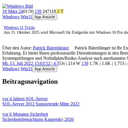
10 März 24
01:50
139
247
118
2 T
Windows
Win11
App Ansicht
Windows 11 Tricks
Am 15. Oktober 2025 wird Microsoft für Endgeräte mit Windows 10 Pro das le
Über den Autor:
Patrick Bärenfänger
Patrick Bärenfänger ist Ihr E
Erfahrung. Er bietet Ihnen professionelle Dienstleistungen in den B
Systemprüfungen und Notfallplan/Risiko-Analyse nach anerkannten 
Mi. 13. Juli 2022 15:03:52 | 4 J
53s | 214 W
139
1.7K
|
1.6K
|
1
753
|
Windows
Win11
App Ansicht
Beitragsnavigation
vor 4 Jahren
SQL-Server
SQL-Server 2012 Supportende Mitte 2022
vor 6 Monaten
Sicherheit
Sicherheitsbetrachtung Kaspersky 2026