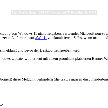
Tech-Nachrichten – SYSKO-Wissen und IT-Sicherheit by GWS
endung von Windows 11 nicht freigeben, verwendet Microsoft nun sog
utzer aufzufordern, auf
#Win11
zu aktualisieren. Selbst wenn man mit d
 Anmeldung und bevor der Desktop freigegeben wird.
indows Update, wird erneut mit einem prominent platzierten Banner W
ioniert) diese Meldung verhindern (die GPOs müssen dazu mindeste
n"