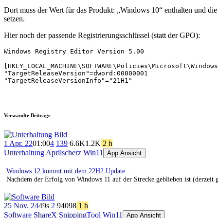
Dort muss der Wert für das Produkt: „Windows 10“ enthalten und die 
setzen.
Hier noch der passende Registrierungsschlüssel (statt der GPO):
Windows Registry Editor Version 5.00

[HKEY_LOCAL_MACHINE\SOFTWARE\Policies\Microsoft\Windows
"TargetReleaseVersion"=dword:00000001

"TargetReleaseVersionInfo"="21H1"
Verwandte Beiträge
1 Apr. 22
01:00
4
139
6.6K
1.2K
2 h
Unterhaltung
Aprilscherz
Win11
App Ansicht
Windows 12 kommt mit dem 22H2 Update
Nachdem der Erfolg von Windows 11 auf der Strecke geblieben ist (derzei
25 Nov. 24
49s
2
940
98
1 h
Software
ShareX
SnippingTool
Win11
App Ansicht