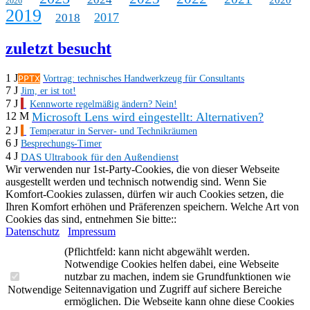
2020
2026
2019
2017
2018
zuletzt besucht
1 J
PPTX
Vortrag: technisches Handwerkzeug für Consultants
7 J
Jim, er ist tot!
7 J
Kennworte regelmäßig ändern? Nein!
Microsoft Lens wird eingestellt: Alternativen?
12 M
2 J
Temperatur in Server- und Technikräumen
6 J
Besprechungs-Timer
4 J
DAS Ultrabook für den Außendienst
Wir verwenden nur 1st-Party-Cookies, die von dieser Webseite
ausgestellt werden und technisch notwendig sind. Wenn Sie
Komfort-Cookies zulassen, dürfen wir auch Cookies setzen, die
Ihren Komfort erhöhen und Präferenzen speichern. Welche Art von
Cookies das sind, entnehmen Sie bitte::
Datenschutz
Impressum
(Pflichtfeld: kann nicht abgewählt werden.
Notwendige Cookies helfen dabei, eine Webseite
nutzbar zu machen, indem sie Grundfunktionen wie
Seitennavigation und Zugriff auf sichere Bereiche
Notwendige
ermöglichen. Die Webseite kann ohne diese Cookies