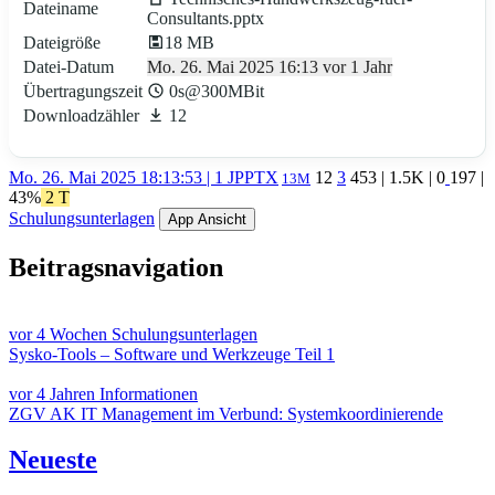
Dateiname
Consultants.pptx
Dateigröße
18 MB
Datei-Datum
Mo. 26. Mai 2025 16:13 vor 1 Jahr
Übertragungszeit
0s@300MBit
Downloadzähler
12
Mo. 26. Mai 2025 18:13:53 | 1 J
PPTX
12
3
453
|
1.5K
|
0
197
|
13M
43%
2 T
Schulungsunterlagen
App Ansicht
Beitragsnavigation
vor 4 Wochen
Schulungsunterlagen
Sysko-Tools – Software und Werkzeuge Teil 1
vor 4 Jahren
Informationen
ZGV AK IT Management im Verbund: Systemkoordinierende
Neueste