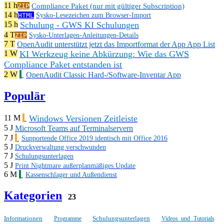
11 h
Compliance Paket (nur mit gültiger Subscription)
ZIP
14 h
HTML
Sysko-Lesezeichen zum Browser-Import
Schulung - GWS KI Schulungen
15 h
4 T
ZIP
Sysko-Unterlagen-Anleitungen-Details
7 T
OpenAudit unterstützt jetzt das Importformat der App App List
KI Werkzeug keine Abkürzung: Wie das GWS
1 W
Compliance Paket entstanden ist
2 W
OpenAudit Classic Hard-/Software-Inventar App
Populär
Windows Versionen Zeitleiste
11 M
5 J
Microsoft Teams auf Terminalservern
7 J
Supportende Office 2019 identisch mit Office 2016
5 J
Druckverwaltung verschwunden
7 J
Schulungsunterlagen
5 J
Print Nightmare außerplanmäßiges Update
6 M
Kassenschlager und Außendienst
Kategorien
23
Informationen
Schulungsunterlagen
Programme
Videos und Tutorials