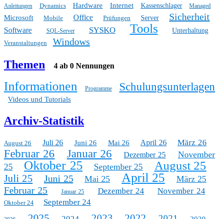
Hardware
Internet
Dynamics
Kassenschlager
Anleitungen
Managed
Sicherheit
Office
Microsoft
Mobile
Prüfungen
Server
Tools
SYSKO
Software
Unterhaltung
SQL-Server
Windows
Veranstaltungen
Themen
4 ab 0 Nennungen
Informationen
Schulungsunterlagen
Programme
Videos und Tutorials
Archiv-Statistik
März 26
Juli 26
April 26
Juni 26
Mai 26
August 26
Februar 26
Januar 26
November
Dezember 25
Oktober 25
August 25
25
September 25
April 25
Juli 25
Juni 25
Mai 25
März 25
Februar 25
Dezember 24
November 24
Januar 25
September 24
Oktober 24
2025
2023
2022
2021
2024