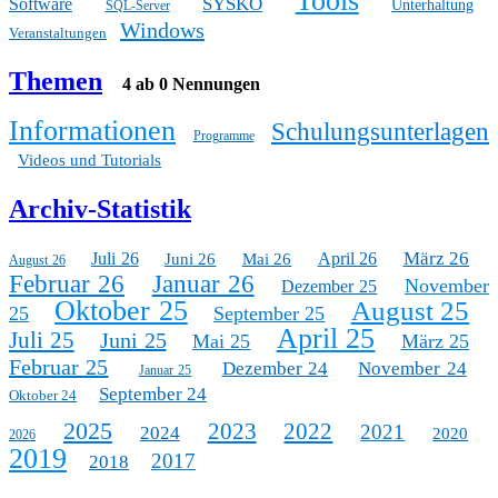
Tools
SYSKO
Software
Unterhaltung
SQL-Server
Windows
Veranstaltungen
Themen
4 ab 0 Nennungen
Informationen
Schulungsunterlagen
Programme
Videos und Tutorials
Archiv-Statistik
März 26
Juli 26
April 26
Juni 26
Mai 26
August 26
Februar 26
Januar 26
November
Dezember 25
Oktober 25
August 25
25
September 25
April 25
Juli 25
Juni 25
Mai 25
März 25
Februar 25
Dezember 24
November 24
Januar 25
September 24
Oktober 24
2025
2023
2022
2021
2024
2020
2026
2019
2017
2018