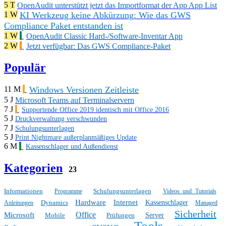
5 T
OpenAudit unterstützt jetzt das Importformat der App App List
KI Werkzeug keine Abkürzung: Wie das GWS
1 W
Compliance Paket entstanden ist
1 W
OpenAudit Classic Hard-/Software-Inventar App
2 W
Jetzt verfügbar: Das GWS Compliance-Paket
Populär
Windows Versionen Zeitleiste
11 M
5 J
Microsoft Teams auf Terminalservern
7 J
Supportende Office 2019 identisch mit Office 2016
5 J
Druckverwaltung verschwunden
7 J
Schulungsunterlagen
5 J
Print Nightmare außerplanmäßiges Update
6 M
Kassenschlager und Außendienst
Kategorien
23
Informationen
Schulungsunterlagen
Programme
Videos und Tutorials
Hardware
Internet
Dynamics
Kassenschlager
Anleitungen
Managed
Sicherheit
Office
Microsoft
Mobile
Prüfungen
Server