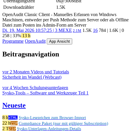
Übertragungszeit
0s@300MBit
Downloadzähler
1.5K
OpenAudit Classic Client - Manuelles Erfassen von Windows
Maschinen, entweder per Push Methode zum Server oder als Offline
Datei zum Posten ins Admin-Form am Server
Di. 19. Mai 2026 10:57:25 | 3 M
EXE
1.5K
16
784
|
1.6K
|
0
2.1M
258
| 33%
13 h
Programme
OpenAudit
App Ansicht
Beitragsnavigation
vor 2 Monaten
Videos und Tutorials
Sicherheit im Wandel (Webcast)
vor 4 Wochen
Schulungsunterlagen
Sysko-Tools – Software und Werkzeuge Teil 1
Neueste
8 h
HTML
Sysko-Lesezeichen zum Browser-Import
22 h
Compliance Paket (nur mit gültiger Subscription)
ZIP
2 T
ZIP
Sysko-Unterlagen-Anleitungen-Details