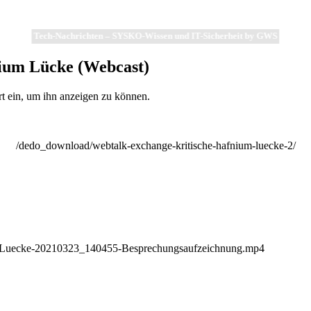
Tech-Nachrichten – SYSKO-Wissen und IT-Sicherheit by GWS
nium Lücke (Webcast)
rt ein, um ihn anzeigen zu können.
/dedo_download/webtalk-exchange-kritische-hafnium-luecke-2/
m-Luecke-20210323_140455-Besprechungsaufzeichnung.mp4