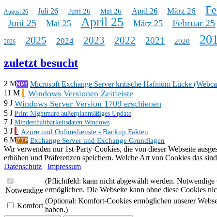
Fe
März 26
Juli 26
April 26
Juni 26
Mai 26
August 26
April 25
Juni 25
Februar 25
Mai 25
März 25
20
2025
2023
2022
2021
2024
2020
2026
zuletzt besucht
2 M
Microsoft Exchange Server kritische Hafnium Lücke (Webca
MP4
Windows Versionen Zeitleiste
11 M
Windows Server Version 1709 erschienen
9 J
5 J
Print Nightmare außerplanmäßiges Update
7 J
Mindesthaltbarkeitsdaten Windows
3 J
Azure und Onlinedienste - Backup Fakten
6 M
Exchange Server und Exchange Grundlagen
ZIP
Wir verwenden nur 1st-Party-Cookies, die von dieser Webseite ausge
erhöhen und Präferenzen speichern. Welche Art von Cookies das sind,
Datenschutz
Impressum
(Pflichtfeld: kann nicht abgewählt werden. Notwendige 
ermöglichen. Die Webseite kann ohne diese Cookies nich
Notwendige
(Optional: Komfort-Cookies ermöglichen unserer Webseite
Komfort
haben.)