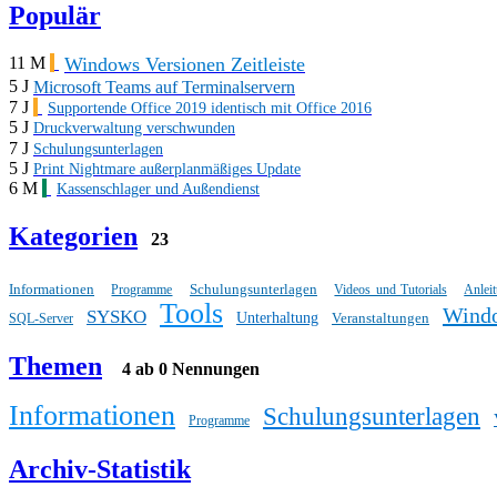
Populär
Windows Versionen Zeitleiste
11 M
5 J
Microsoft Teams auf Terminalservern
7 J
Supportende Office 2019 identisch mit Office 2016
5 J
Druckverwaltung verschwunden
7 J
Schulungsunterlagen
5 J
Print Nightmare außerplanmäßiges Update
6 M
Kassenschlager und Außendienst
Kategorien
23
Informationen
Schulungsunterlagen
Programme
Videos und Tutorials
Anlei
Tools
Wind
SYSKO
Unterhaltung
Veranstaltungen
SQL-Server
Themen
4 ab 0 Nennungen
Informationen
Schulungsunterlagen
Programme
Archiv-Statistik