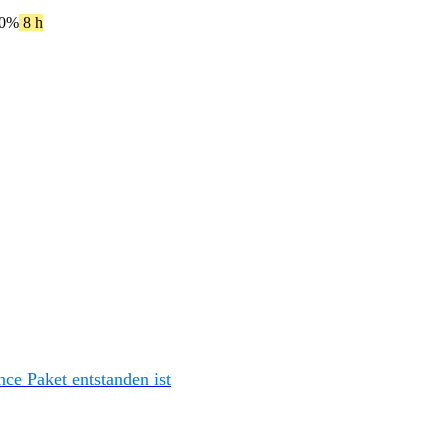
50%
8 h
e Paket entstanden ist