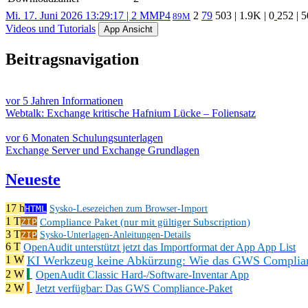
Mi. 17. Juni 2026 13:29:17 | 2 M
MP4
2
79
503
|
1.9K
|
0
252
| 
89M
Videos und Tutorials
App Ansicht
Beitragsnavigation
vor 5 Jahren
Informationen
Webtalk: Exchange kritische Hafnium Lücke – Foliensatz
vor 6 Monaten
Schulungsunterlagen
Exchange Server und Exchange Grundlagen
Neueste
17 h
HTML
Sysko-Lesezeichen zum Browser-Import
1 T
Compliance Paket (nur mit gültiger Subscription)
ZIP
3 T
ZIP
Sysko-Unterlagen-Anleitungen-Details
6 T
OpenAudit unterstützt jetzt das Importformat der App App List
KI Werkzeug keine Abkürzung: Wie das GWS Complianc
1 W
2 W
OpenAudit Classic Hard-/Software-Inventar App
2 W
Jetzt verfügbar: Das GWS Compliance-Paket