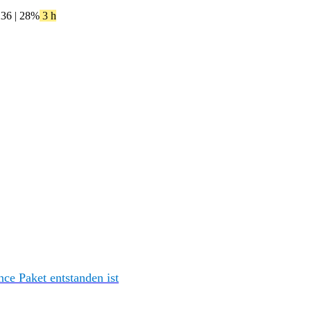
236
| 28%
3 h
e Paket entstanden ist