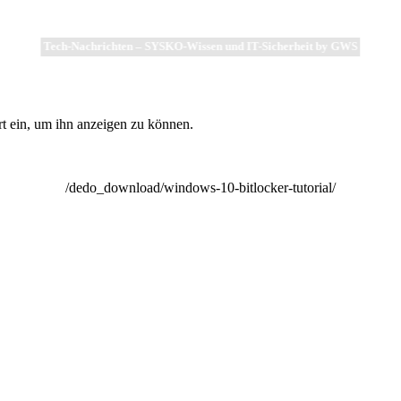
Tech-Nachrichten – SYSKO-Wissen und IT-Sicherheit by GWS
rt ein, um ihn anzeigen zu können.
/dedo_download/windows-10-bitlocker-tutorial/