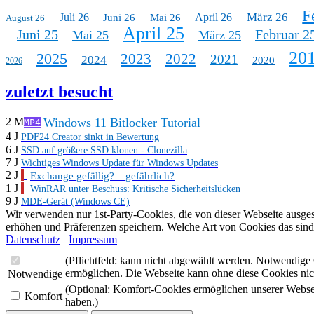
F
März 26
Juli 26
April 26
Juni 26
Mai 26
August 26
April 25
Juni 25
Februar 2
Mai 25
März 25
20
2025
2023
2022
2021
2024
2020
2026
zuletzt besucht
Windows 11 Bitlocker Tutorial
2 M
MP4
4 J
PDF24 Creator sinkt in Bewertung
6 J
SSD auf größere SSD klonen - Clonezilla
7 J
Wichtiges Windows Update für Windows Updates
2 J
Exchange gefällig? – gefährlich?
1 J
WinRAR unter Beschuss: Kritische Sicherheitslücken
9 J
MDE-Gerät (Windows CE)
Wir verwenden nur 1st-Party-Cookies, die von dieser Webseite ausge
erhöhen und Präferenzen speichern. Welche Art von Cookies das sind,
Datenschutz
Impressum
(Pflichtfeld: kann nicht abgewählt werden. Notwendige 
ermöglichen. Die Webseite kann ohne diese Cookies nich
Notwendige
(Optional: Komfort-Cookies ermöglichen unserer Webseite
Komfort
haben.)