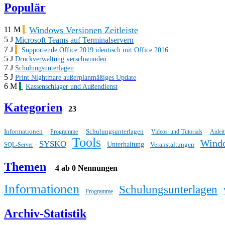
Populär
Windows Versionen Zeitleiste
11 M
5 J
Microsoft Teams auf Terminalservern
7 J
Supportende Office 2019 identisch mit Office 2016
5 J
Druckverwaltung verschwunden
7 J
Schulungsunterlagen
5 J
Print Nightmare außerplanmäßiges Update
6 M
Kassenschlager und Außendienst
Kategorien
23
Informationen
Schulungsunterlagen
Programme
Videos und Tutorials
Anlei
Tools
Wind
SYSKO
Unterhaltung
Veranstaltungen
SQL-Server
Themen
4 ab 0 Nennungen
Informationen
Schulungsunterlagen
Programme
Archiv-Statistik