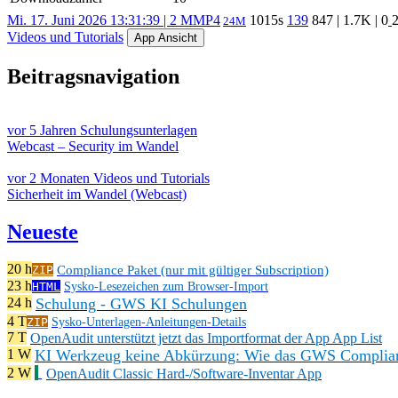
Mi. 17. Juni 2026 13:31:39 | 2 M
MP4
10
15s
139
847
|
1.7K
|
0
24M
Videos und Tutorials
App Ansicht
Beitragsnavigation
vor 5 Jahren
Schulungsunterlagen
Webcast – Security im Wandel
vor 2 Monaten
Videos und Tutorials
Sicherheit im Wandel (Webcast)
Neueste
20 h
Compliance Paket (nur mit gültiger Subscription)
ZIP
23 h
HTML
Sysko-Lesezeichen zum Browser-Import
Schulung - GWS KI Schulungen
24 h
4 T
ZIP
Sysko-Unterlagen-Anleitungen-Details
7 T
OpenAudit unterstützt jetzt das Importformat der App App List
KI Werkzeug keine Abkürzung: Wie das GWS Complianc
1 W
2 W
OpenAudit Classic Hard-/Software-Inventar App