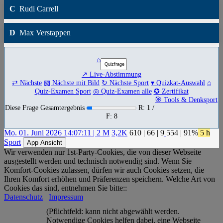
C
Rudi Carrell
D
Max Verstappen
⌂
↗ Live-Abstimmung
⇄ Nächste
▧ Nächste mit Bild
↻ Nächste Sport
▾ Quizkat-Auswahl
⌂
Quiz-Examen Sport
◎ Quiz-Examen alle
✪ Zertifikat
🎯 Tools & Denksport
Diese Frage Gesamtergebnis
R: 1 /
F: 8
Mo. 01. Juni 2026 14:07:11 | 2 M
3,2K
610
|
66
|
9
554
| 91%
5 h
Sport
App Ansicht
Wir verwenden nur 1st-Party-Cookies, die von dieser Webseite
ausgestellt werden und technisch notwendig sind. Wenn Sie
Komfort-Cookies zulassen, dürfen wir auch Cookies setzen, die
Ihren Komfort erhöhen und Präferenzen speichern. Welche Art von
Cookies das sind, entnehmen Sie bitte::
Datenschutz
Impressum
(Pflichtfeld: kann nicht abgewählt werden.
Notwendige Cookies helfen dabei, eine Webseite