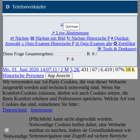
D
Telefonverkäufer
⌂
↗ Live-Abstimmung
⇄ Nächste
▧ Nächste mit Bild
↻ Nächste Historische P
▾ Quizkat-
Auswahl
⌂ Quiz-Examen Historische P
◎ Quiz-Examen alle
✪ Zertifikat
🎯 Tools & Denksport
Diese Frage Gesamtergebnis
R: 0 /
F: 6
Mo. 01. Juni 2026 14:07:11 | 2 M
3,2K
431
|
67
|
6
419
| 97%
18 h
Historische Personen
App Ansicht
Wir verwenden nur 1st-Party-Cookies, die von dieser Webseite
ausgestellt werden und technisch notwendig sind. Wenn Sie
Komfort-Cookies zulassen, dürfen wir auch Cookies setzen, die
Ihren Komfort erhöhen und Präferenzen speichern. Welche Art von
Cookies das sind, entnehmen Sie bitte::
Datenschutz
Impressum
(Pflichtfeld: kann nicht abgewählt werden.
Notwendige Cookies helfen dabei, eine Webseite
nutzbar zu machen, indem sie Grundfunktionen wie
Seitennavigation und Zugriff auf sichere Bereiche
Notwendige