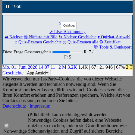
D
1960
⌂
↗ Live-Abstimmung
⇄ Nächste
▧ Nächste mit Bild
↻ Nächste Geschichte
▾ Quizkat-Auswahl
⌂ Quiz-Examen Geschichte
◎ Quiz-Examen alle
✪ Zertifikat
🎯 Tools & Denksport
Diese Frage Gesamtergebnis
R: 7 /
F: 5
Mo. 01. Juni 2026 14:07:11 | 2 M
3,2K
1,4K
|
67
|
21
946
| 67%
2 T
Geschichte
App Ansicht
Wir verwenden nur 1st-Party-Cookies, die von dieser Webseite
ausgestellt werden und technisch notwendig sind. Wenn Sie
Komfort-Cookies zulassen, dürfen wir auch Cookies setzen, die
Ihren Komfort erhöhen und Präferenzen speichern. Welche Art von
Cookies das sind, entnehmen Sie bitte::
Datenschutz
Impressum
(Pflichtfeld: kann nicht abgewählt werden.
Notwendige Cookies helfen dabei, eine Webseite
nutzbar zu machen, indem sie Grundfunktionen wie
Seitennavigation und Zugriff auf sichere Bereiche
Notwendige