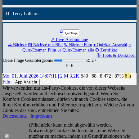
D
Terry Gilliam
⌂
↗ Live-Abstimmung
⇄ Nächste
▧ Nächste mit Bild
↻ Nächste Film
▾ Quizkat-Auswahl
⌂
Quiz-Examen Film
◎ Quiz-Examen alle
✪ Zertifikat
🎯 Tools & Denksport
Diese Frage Gesamtergebnis
R: 2 /
F: 6
Mo. 01. Juni 2026 14:07:11 | 2 M
3,2K
540
|
68
|
8
472
| 87%
6 h
Film
App Ansicht
Wir verwenden nur 1st-Party-Cookies, die von dieser Webseite
ausgestellt werden und technisch notwendig sind. Wenn Sie
Komfort-Cookies zulassen, dürfen wir auch Cookies setzen, die
Ihren Komfort erhöhen und Präferenzen speichern. Welche Art von
Cookies das sind, entnehmen Sie bitte::
Datenschutz
Impressum
(Pflichtfeld: kann nicht abgewählt werden.
Notwendige Cookies helfen dabei, eine Webseite
nutzbar zu machen, indem sie Grundfunktionen wie