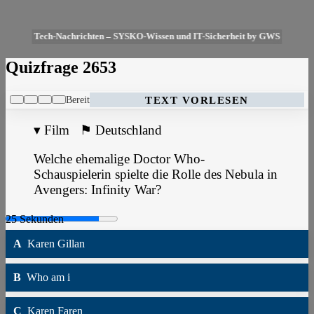
Tech-Nachrichten – SYSKO-Wissen und IT-Sicherheit by GWS
Quizfrage 2653
Bereit
TEXT VORLESEN
▾
Film
⚑
Deutschland
Welche ehemalige Doctor Who-
Schauspielerin spielte die Rolle des Nebula in
Avengers: Infinity War?
A
Karen Gillan
B
Who am i
C
Karen Faren