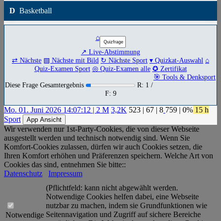
D
Basketball
⌂
↗ Live-Abstimmung
⇄ Nächste
▧ Nächste mit Bild
↻ Nächste Sport
▾ Quizkat-Auswahl
⌂
Quiz-Examen Sport
◎ Quiz-Examen alle
✪ Zertifikat
🎯 Tools & Denksport
Diese Frage Gesamtergebnis
R: 1 /
F: 9
Mo. 01. Juni 2026 14:07:12 | 2 M
3,2K
523
|
67
|
8
759
| 0%
15 h
Sport
App Ansicht
Wir verwenden nur 1st-Party-Cookies, die von dieser Webseite
ausgestellt werden und technisch notwendig sind. Wenn Sie
Komfort-Cookies zulassen, dürfen wir auch Cookies setzen, die
Ihren Komfort erhöhen und Präferenzen speichern. Welche Art von
Cookies das sind, entnehmen Sie bitte::
Datenschutz
Impressum
(Pflichtfeld: kann nicht abgewählt werden.
Notwendige Cookies helfen dabei, eine Webseite
nutzbar zu machen, indem sie Grundfunktionen wie
Seitennavigation und Zugriff auf sichere Bereiche
Notwendige