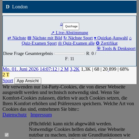
D
London
⌂
↗ Live-Abstimmung
⇄ Nächste
▧ Nächste mit Bild
↻ Nächste Sport
▾ Quizkat-Auswahl
⌂
Quiz-Examen Sport
◎ Quiz-Examen alle
✪ Zertifikat
🎯 Tools & Denksport
Diese Frage Gesamtergebnis
R: 0 /
F: 11
Mo. 01. Juni 2026 14:07:12 | 2 M
3,2K
1,3K
|
68
|
20
899
| 68%
2 T
Sport
App Ansicht
Wir verwenden nur 1st-Party-Cookies, die von dieser Webseite
ausgestellt werden und technisch notwendig sind. Wenn Sie
Komfort-Cookies zulassen, dürfen wir auch Cookies setzen, die
Ihren Komfort erhöhen und Präferenzen speichern. Welche Art von
Cookies das sind, entnehmen Sie bitte::
Datenschutz
Impressum
(Pflichtfeld: kann nicht abgewählt werden.
Notwendige Cookies helfen dabei, eine Webseite
nutzbar zu machen, indem sie Grundfunktionen wie