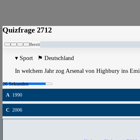
Quizfrage 2712
Bereit
▾
Sport
⚑
Deutschland
In welchem Jahr zog Arsenal von Highbury ins Emi
A
1990
C
2006