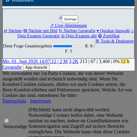
⌂
↗ Live-Abstimmung
⇄ Nächste
▧ Nächste mit Bild
↻ Nächste Geografie
▾ Quizkat-Auswahl
⌂
Quiz-Examen Geografie
◎ Quiz-Examen alle
✪ Zertifikat
🎯 Tools & Denksport
Diese Frage Gesamtergebnis
R: 8 /
F: 5
Mo. 01. Juni 2026 14:07:12 | 2 M
3,2K
213
|
67
|
3
468
| 0%
12 h
Geografie
App Ansicht
Wir verwenden nur 1st-Party-Cookies, die von dieser Webseite
ausgestellt werden und technisch notwendig sind. Wenn Sie
Komfort-Cookies zulassen, dürfen wir auch Cookies setzen, die
Ihren Komfort erhöhen und Präferenzen speichern. Welche Art von
Cookies das sind, entnehmen Sie bitte::
Datenschutz
Impressum
(Pflichtfeld: kann nicht abgewählt werden.
Notwendige Cookies helfen dabei, eine Webseite
nutzbar zu machen, indem sie Grundfunktionen wie
Seitennavigation und Zugriff auf sichere Bereiche
Notwendige
ermöglichen. Die Webseite kann ohne diese Cookies