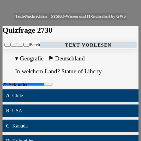
Tech-Nachrichten – SYSKO-Wissen und IT-Sicherheit by GWS
Quizfrage 2730
Bereit
TEXT VORLESEN
▾
Geografie
⚑
Deutschland
In welchem Land? Statue of Liberty
A
Chile
B
USA
C
Kanada
D
Kolumbien