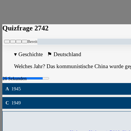
Quizfrage 2742
Bereit
▾
Geschichte
⚑
Deutschland
Welches Jahr? Das kommunistische China wurde ge
A
1945
C
1949