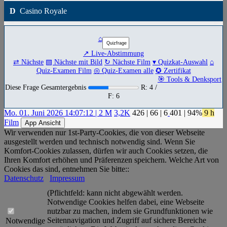
D
Casino Royale
⌂
↗ Live-Abstimmung
⇄ Nächste
▧ Nächste mit Bild
↻ Nächste Film
▾ Quizkat-Auswahl
⌂
Quiz-Examen Film
◎ Quiz-Examen alle
✪ Zertifikat
🎯 Tools & Denksport
Diese Frage Gesamtergebnis
R: 4 /
F: 6
Mo. 01. Juni 2026 14:07:12 | 2 M
3,2K
426
|
66
|
6
401
| 94%
9 h
Film
App Ansicht
Wir verwenden nur 1st-Party-Cookies, die von dieser Webseite
ausgestellt werden und technisch notwendig sind. Wenn Sie
Komfort-Cookies zulassen, dürfen wir auch Cookies setzen, die
Ihren Komfort erhöhen und Präferenzen speichern. Welche Art von
Cookies das sind, entnehmen Sie bitte::
Datenschutz
Impressum
(Pflichtfeld: kann nicht abgewählt werden.
Notwendige Cookies helfen dabei, eine Webseite
nutzbar zu machen, indem sie Grundfunktionen wie
Seitennavigation und Zugriff auf sichere Bereiche
Notwendige