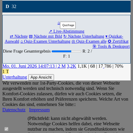
D
32
⌂
↗ Live-Abstimmung
⇄ Nächste
▧ Nächste mit Bild
↻ Nächste Unterhaltung
▾ Quizkat-
Auswahl
⌂ Quiz-Examen Unterhaltung
◎ Quiz-Examen alle
✪ Zertifikat
🎯 Tools & Denksport
Diese Frage Gesamtergebnis
R: 2 /
F: 1
Mo. 01. Juni 2026 14:07:13 | 2 M
3,2K
1,1K
|
68
|
17
786
| 70%
1 T
Unterhaltung
App Ansicht
Wir verwenden nur 1st-Party-Cookies, die von dieser Webseite
ausgestellt werden und technisch notwendig sind. Wenn Sie
Komfort-Cookies zulassen, dürfen wir auch Cookies setzen, die
Ihren Komfort erhöhen und Präferenzen speichern. Welche Art von
Cookies das sind, entnehmen Sie bitte::
Datenschutz
Impressum
(Pflichtfeld: kann nicht abgewählt werden.
Notwendige Cookies helfen dabei, eine Webseite
nutzbar zu machen, indem sie Grundfunktionen wie