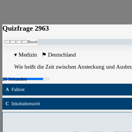
Quizfrage 2963
Bereit
▾
Medizin
⚑
Deutschland
Wie heißt die Zeit zwischen Ansteckung und Ausbru
A
Fallout
C
Inkubationszeit