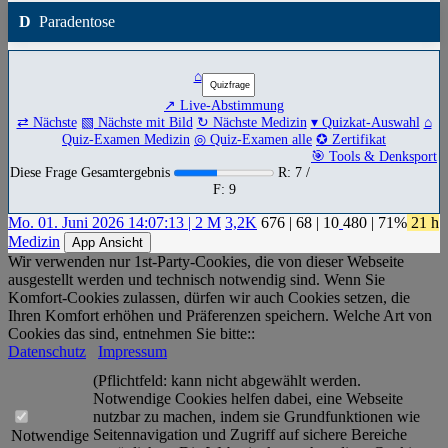
D
Paradentose
⌂
↗ Live-Abstimmung
⇄ Nächste
▧ Nächste mit Bild
↻ Nächste Medizin
▾ Quizkat-Auswahl
⌂
Quiz-Examen Medizin
◎ Quiz-Examen alle
✪ Zertifikat
🎯 Tools & Denksport
Diese Frage Gesamtergebnis
R: 7 /
F: 9
Mo. 01. Juni 2026 14:07:13 | 2 M
3,2K
676
|
68
|
10
480
| 71%
21 h
Medizin
App Ansicht
Wir verwenden nur 1st-Party-Cookies, die von dieser Webseite
ausgestellt werden und technisch notwendig sind. Wenn Sie
Komfort-Cookies zulassen, dürfen wir auch Cookies setzen, die
Ihren Komfort erhöhen und Präferenzen speichern. Welche Art von
Cookies das sind, entnehmen Sie bitte::
Datenschutz
Impressum
(Pflichtfeld: kann nicht abgewählt werden.
Notwendige Cookies helfen dabei, eine Webseite
nutzbar zu machen, indem sie Grundfunktionen wie
Seitennavigation und Zugriff auf sichere Bereiche
Notwendige