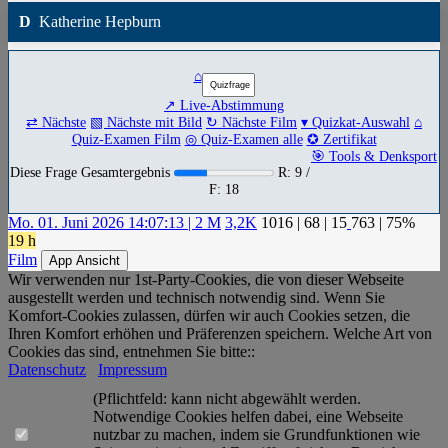
D
Katherine Hepburn
⌂
↗ Live-Abstimmung
⇄ Nächste
▧ Nächste mit Bild
↻ Nächste Film
▾ Quizkat-Auswahl
⌂
Quiz-Examen Film
◎ Quiz-Examen alle
✪ Zertifikat
🎯 Tools & Denksport
Diese Frage Gesamtergebnis
R: 9 /
F: 18
Mo. 01. Juni 2026 14:07:13 | 2 M
3,2K
1016
|
68
|
15
763
| 75%
19 h
Film
App Ansicht
Wir verwenden nur 1st-Party-Cookies, die von dieser Webseite
ausgestellt werden und technisch notwendig sind. Wenn Sie
Komfort-Cookies zulassen, dürfen wir auch Cookies setzen, die
Ihren Komfort erhöhen und Präferenzen speichern. Welche Art von
Cookies das sind, entnehmen Sie bitte::
Datenschutz
Impressum
(Pflichtfeld: kann nicht abgewählt werden.
Notwendige Cookies helfen dabei, eine Webseite
nutzbar zu machen, indem sie Grundfunktionen wie