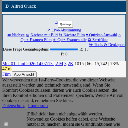
D
Alfred Quack
⌂
↗ Live-Abstimmung
⇄ Nächste
▧ Nächste mit Bild
↻ Nächste Film
▾ Quizkat-Auswahl
⌂
Quiz-Examen Film
◎ Quiz-Examen alle
✪ Zertifikat
🎯 Tools & Denksport
Diese Frage Gesamtergebnis
R: 1 /
F: 0
Mo. 01. Juni 2026 14:07:13 | 2 M
3,2K
1015
|
66
|
15
742
| 73%
47 m
Film
App Ansicht
Wir verwenden nur 1st-Party-Cookies, die von dieser Webseite
ausgestellt werden und technisch notwendig sind. Wenn Sie
Komfort-Cookies zulassen, dürfen wir auch Cookies setzen, die
Ihren Komfort erhöhen und Präferenzen speichern. Welche Art von
Cookies das sind, entnehmen Sie bitte::
Datenschutz
Impressum
(Pflichtfeld: kann nicht abgewählt werden.
Notwendige Cookies helfen dabei, eine Webseite
nutzbar zu machen, indem sie Grundfunktionen wie