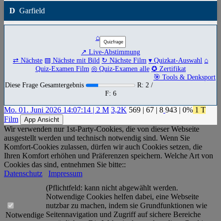
D
Garfield
⌂
↗ Live-Abstimmung
⇄ Nächste
▧ Nächste mit Bild
↻ Nächste Film
▾ Quizkat-Auswahl
⌂
Quiz-Examen Film
◎ Quiz-Examen alle
✪ Zertifikat
🎯 Tools & Denksport
Diese Frage Gesamtergebnis
R: 2 /
F: 6
Mo. 01. Juni 2026 14:07:14 | 2 M
3,2K
569
|
67
|
8
943
| 0%
1 T
Film
App Ansicht
Wir verwenden nur 1st-Party-Cookies, die von dieser Webseite
ausgestellt werden und technisch notwendig sind. Wenn Sie
Komfort-Cookies zulassen, dürfen wir auch Cookies setzen, die
Ihren Komfort erhöhen und Präferenzen speichern. Welche Art von
Cookies das sind, entnehmen Sie bitte::
Datenschutz
Impressum
(Pflichtfeld: kann nicht abgewählt werden.
Notwendige Cookies helfen dabei, eine Webseite
nutzbar zu machen, indem sie Grundfunktionen wie
Seitennavigation und Zugriff auf sichere Bereiche
Notwendige