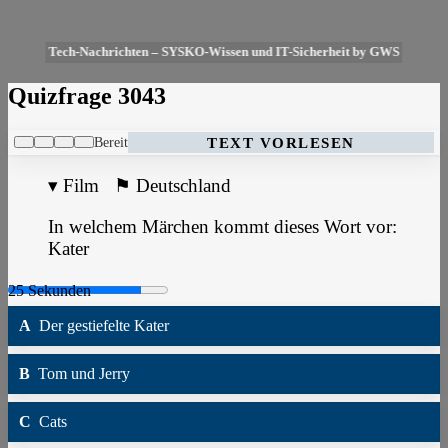
Tech-Nachrichten – SYSKO-Wissen und IT-Sicherheit by GWS
Quizfrage 3043
Bereit
TEXT VORLESEN
▾
Film
⚑
Deutschland
In welchem Märchen kommt dieses Wort vor:
Kater
A
Der gestiefelte Kater
B
Tom und Jerry
C
Cats