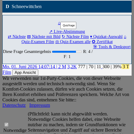
D
Schneewittchen
⌂
↗ Live-Abstimmung
⇄ Nächste
▧ Nächste mit Bild
↻ Nächste Film
▾ Quizkat-Auswahl
⌂
Quiz-Examen Film
◎ Quiz-Examen alle
✪ Zertifikat
🎯 Tools & Denksport
Diese Frage Gesamtergebnis
R: 4 /
F: 1
Mo. 01. Juni 2026 14:07:14 | 2 M
3,2K
777
|
70
|
11
300
| 39%
3 T
Film
App Ansicht
Wir verwenden nur 1st-Party-Cookies, die von dieser Webseite
ausgestellt werden und technisch notwendig sind. Wenn Sie
Komfort-Cookies zulassen, dürfen wir auch Cookies setzen, die
Ihren Komfort erhöhen und Präferenzen speichern. Welche Art von
Cookies das sind, entnehmen Sie bitte::
Datenschutz
Impressum
(Pflichtfeld: kann nicht abgewählt werden.
Notwendige Cookies helfen dabei, eine Webseite
nutzbar zu machen, indem sie Grundfunktionen wie
Seitennavigation und Zugriff auf sichere Bereiche
Notwendige