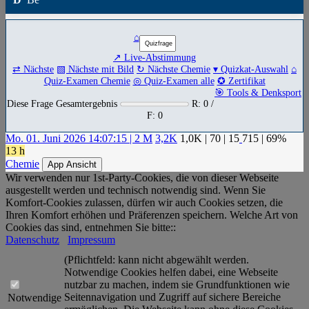
⌂
↗ Live-Abstimmung
⇄ Nächste
▧ Nächste mit Bild
↻ Nächste Chemie
▾ Quizkat-Auswahl
⌂
Quiz-Examen Chemie
◎ Quiz-Examen alle
✪ Zertifikat
🎯 Tools & Denksport
Diese Frage Gesamtergebnis
R: 0 /
F: 0
Mo. 01. Juni 2026 14:07:15 | 2 M
3,2K
1,0K
|
70
|
15
715
| 69%
13 h
Chemie
App Ansicht
Wir verwenden nur 1st-Party-Cookies, die von dieser Webseite
ausgestellt werden und technisch notwendig sind. Wenn Sie
Komfort-Cookies zulassen, dürfen wir auch Cookies setzen, die
Ihren Komfort erhöhen und Präferenzen speichern. Welche Art von
Cookies das sind, entnehmen Sie bitte::
Datenschutz
Impressum
(Pflichtfeld: kann nicht abgewählt werden.
Notwendige Cookies helfen dabei, eine Webseite
nutzbar zu machen, indem sie Grundfunktionen wie
Seitennavigation und Zugriff auf sichere Bereiche
Notwendige